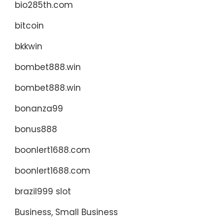
bio285th.com
bitcoin
bkkwin
bombet888.win
bombet888.win
bonanza99
bonus888
boonlert1688.com
boonlert1688.com
brazil999 slot
Business, Small Business