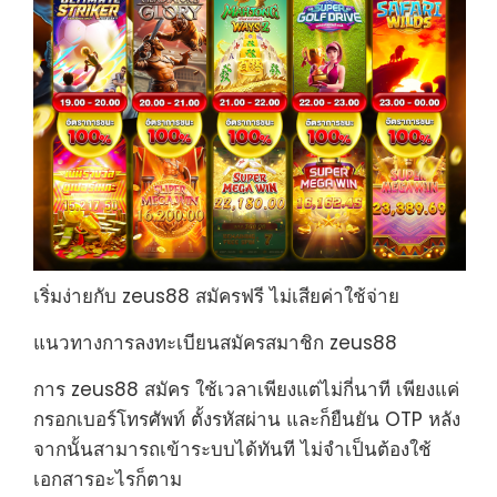
เริ่มง่ายกับ zeus88 สมัครฟรี ไม่เสียค่าใช้จ่าย
แนวทางการลงทะเบียนสมัครสมาชิก zeus88
การ zeus88 สมัคร ใช้เวลาเพียงแต่ไม่กี่นาที เพียงแค่
กรอกเบอร์โทรศัพท์ ตั้งรหัสผ่าน และก็ยืนยัน OTP หลัง
จากนั้นสามารถเข้าระบบได้ทันที ไม่จำเป็นต้องใช้
เอกสารอะไรก็ตาม