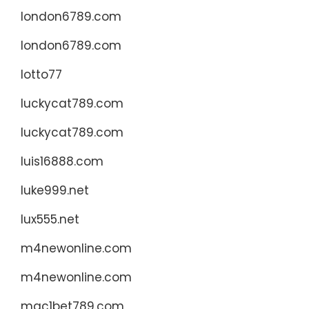
london6789.com
london6789.com
lotto77
luckycat789.com
luckycat789.com
luis16888.com
luke999.net
lux555.net
m4newonline.com
m4newonline.com
mac1bet789.com