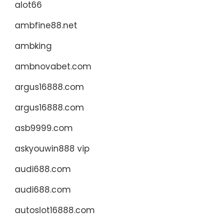
alot66
ambfine88.net
ambking
ambnovabet.com
argus16888.com
argus16888.com
asb9999.com
askyouwin888 vip
audi688.com
audi688.com
autoslot16888.com