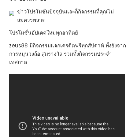
ข่าวโปรโมชั่นปัจจุบันและก็กิจกรรมที่คุณไม่
สมควรพลาด
โปรโมชั่นอัปเดตใหม่ทุกอาทิตย์
zeus88 มีกิจกรรมแจกเครดิตฟรีทุกสัปดาห์ ทั้งยังจาก
การหมุนวงล้อ สุ่มรางวัล รวมทั้งกิจกรรมประจำ
เทศกาล