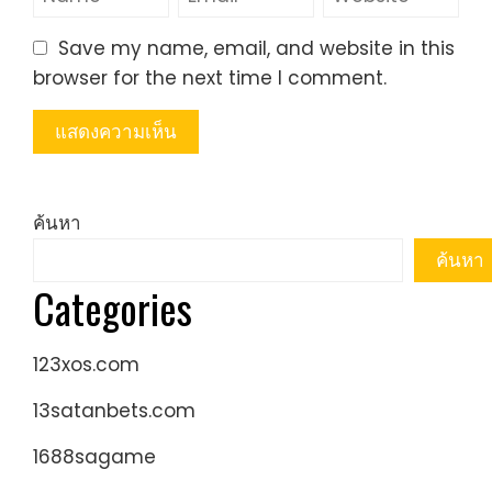
Save my name, email, and website in this
browser for the next time I comment.
ค้นหา
ค้นหา
Categories
123xos.com
13satanbets.com
1688sagame