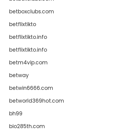
betboxclubs.com
betflixtikto
betflixtikto.info
betflixtikto.info
betm4vip.com
betway
betwin6666.com
betworld369hot.com
bh99
bio285th.com