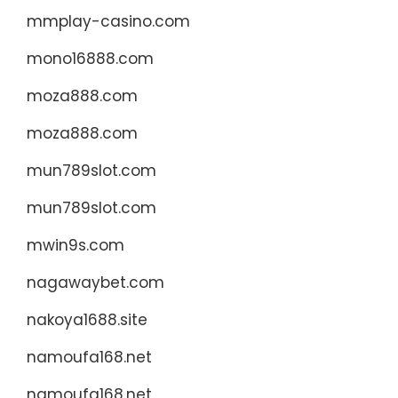
mmplay-casino.com
mono16888.com
moza888.com
moza888.com
mun789slot.com
mun789slot.com
mwin9s.com
nagawaybet.com
nakoya1688.site
namoufa168.net
namoufa168.net