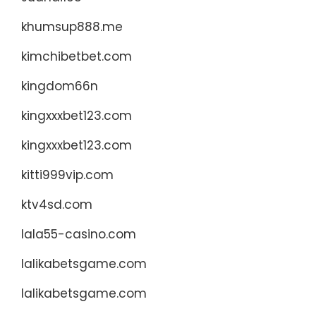
khumsup888.me
kimchibetbet.com
kingdom66n
kingxxxbet123.com
kingxxxbet123.com
kitti999vip.com
ktv4sd.com
lala55-casino.com
lalikabetsgame.com
lalikabetsgame.com