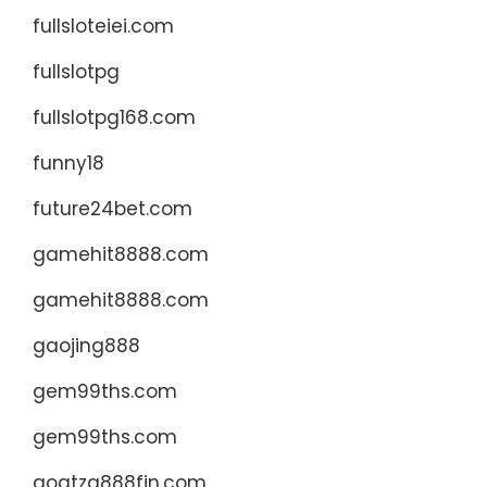
fullsloteiei.com
fullslotpg
fullslotpg168.com
funny18
future24bet.com
gamehit8888.com
gamehit8888.com
gaojing888
gem99ths.com
gem99ths.com
goatza888fin.com