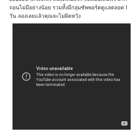
ถอนไม่มีอย่างน้อย รวมทั้งมีกลุ่มซัพพอร์ตดูแลตลอด 1
วัน ลองเลยแล้วคุณจะไม่ผิดหวัง