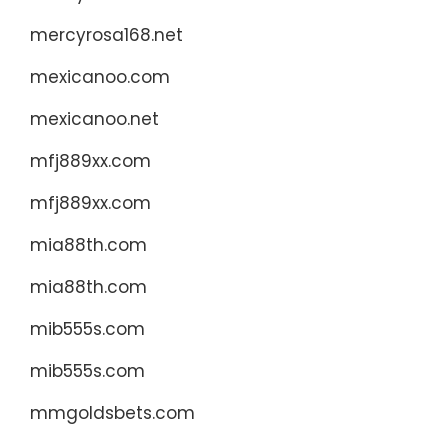
mercyrosa168.net
mexicanoo.com
mexicanoo.net
mfj889xx.com
mfj889xx.com
mia88th.com
mia88th.com
mib555s.com
mib555s.com
mmgoldsbets.com