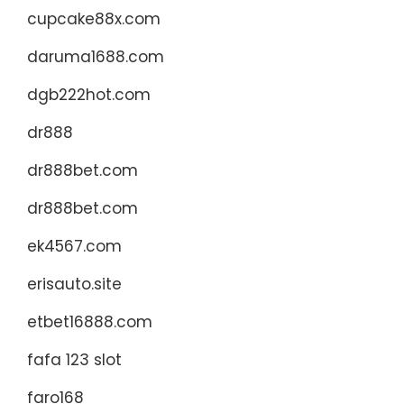
cupcake88x.com
daruma1688.com
dgb222hot.com
dr888
dr888bet.com
dr888bet.com
ek4567.com
erisauto.site
etbet16888.com
fafa 123 slot
faro168