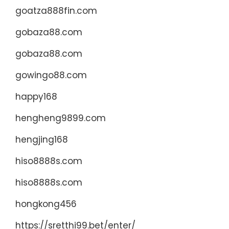
goatza888fin.com
gobaza88.com
gobaza88.com
gowingo88.com
happy168
hengheng9899.com
hengjing168
hiso8888s.com
hiso8888s.com
hongkong456
https://sretthi99.bet/enter/