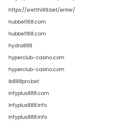
https://sretthi99.bet/enter/
hubbet168.com
hubbet168.com
hydra888
hyperclub-casino.com
hyperclub-casino.com
ib888pro.bet
infyplus888.com
infyplus888.info
infyplus888.info