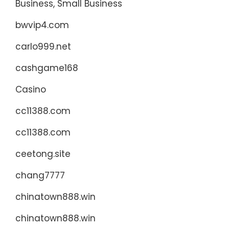
Business, Small Business
bwvip4.com
carlo999.net
cashgame168
Casino
cc11388.com
cc11388.com
ceetong.site
chang7777
chinatown888.win
chinatown888.win