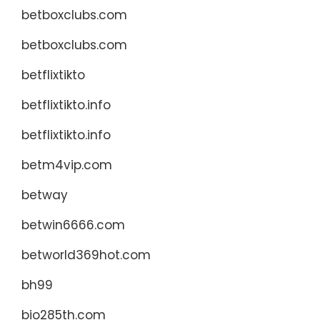
betboxclubs.com
betboxclubs.com
betflixtikto
betflixtikto.info
betflixtikto.info
betm4vip.com
betway
betwin6666.com
betworld369hot.com
bh99
bio285th.com