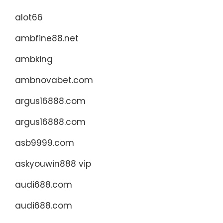
alot66
ambfine88.net
ambking
ambnovabet.com
argus16888.com
argus16888.com
asb9999.com
askyouwin888 vip
audi688.com
audi688.com