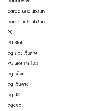
panda555
paradise1club.fun
paradise1club.fun
PG
PG Slot
pg slot เว็บตรง
PG Slot เว็บใหม่
pg สล็อต
pg เว็บตรง
pg168
pgceo