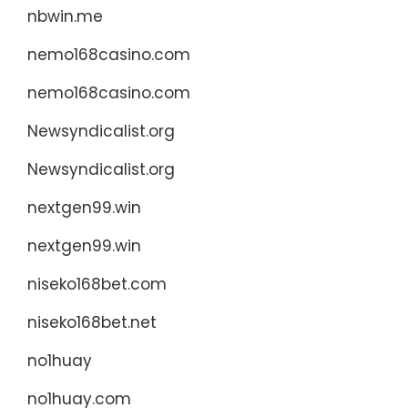
nbwin.me
nemo168casino.com
nemo168casino.com
Newsyndicalist.org
Newsyndicalist.org
nextgen99.win
nextgen99.win
niseko168bet.com
niseko168bet.net
no1huay
no1huay.com