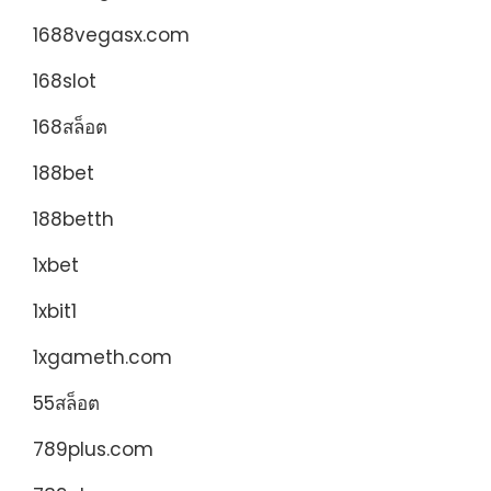
1688vegasx.com
168slot
168สล็อต
188bet
188betth
1xbet
1xbit1
1xgameth.com
55สล็อต
789plus.com