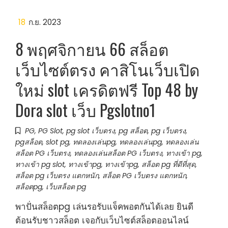
18
ก.ย. 2023
8 พฤศจิกายน 66 สล็อต
เว็บไซต์ตรง คาสิโนเว็บเปิด
ใหม่ slot เครดิตฟรี Top 48 by
Dora slot เว็บ Pgslotno1
PG
,
PG Slot
,
pg slot เว็บตรง
,
pg สล็อต
,
pg เว็บตรง
,
pgสล็อต
,
slot pg
,
ทดลองเล่นpg
,
ทดลองเล่นpg
,
ทดลองเล่น
สล็อต PG เว็บตรง
,
ทดลองเล่นสล็อต PG เว็บตรง
,
ทางเข้า pg
,
ทางเข้า pg slot
,
ทางเข้าpg
,
ทางเข้าpg
,
สล็อต pg ที่ดีที่สุด
,
สล็อต pg เว็บตรง แตกหนัก
,
สล็อต PG เว็บตรง แตกหนัก
,
สล็อตpg
,
เว็บสล็อต pg
พาปั่นสล็อตpg เล่นรอรับแจ็คพอตกันได้เลย ยินดี
ต้อนรับชาวสล็อต เจอกับเว็บไซต์สล็อตออนไลน์