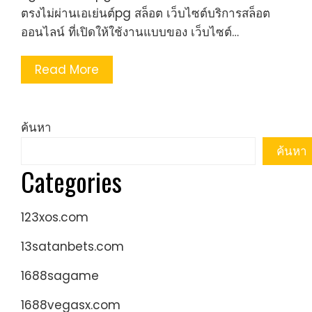
ตรงไม่ผ่านเอเย่นต์pg สล็อต เว็บไซต์บริการสล็อต
ออนไลน์ ที่เปิดให้ใช้งานแบบของ เว็บไซต์…
Read More
ค้นหา
ค้นหา
Categories
123xos.com
13satanbets.com
1688sagame
1688vegasx.com