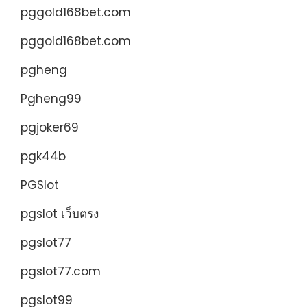
pggold168bet.com
pggold168bet.com
pgheng
Pgheng99
pgjoker69
pgk44b
PGSlot
pgslot เว็บตรง
pgslot77
pgslot77.com
pgslot99