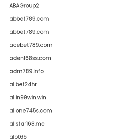
ABAGroup2
abbet789.com
abbet789.com
acebet789.com
aden168ss.com
adm789.info
allbet24hr
allin99win.win
allone745s.com
allstar168.me
alot66