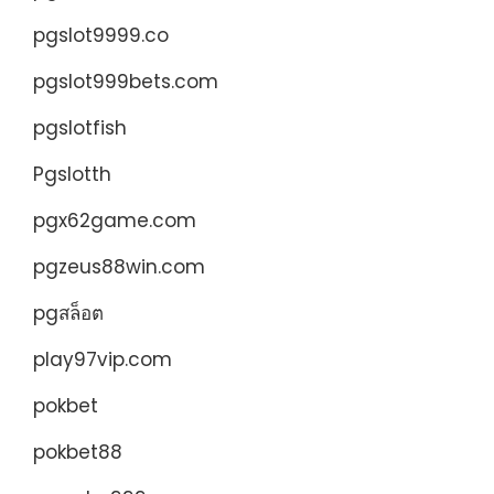
pgslot9999.co
pgslot999bets.com
pgslotfish
Pgslotth
pgx62game.com
pgzeus88win.com
pgสล็อต
play97vip.com
pokbet
pokbet88