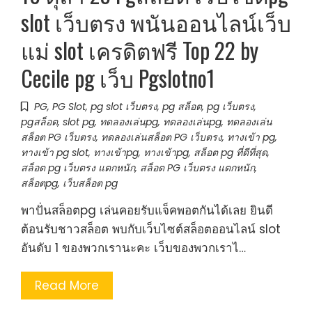
slot เว็บตรง พนันออนไลน์เว็บ
แม่ slot เครดิตฟรี Top 22 by
Cecile pg เว็บ Pgslotno1
PG
,
PG Slot
,
pg slot เว็บตรง
,
pg สล็อต
,
pg เว็บตรง
,
pgสล็อต
,
slot pg
,
ทดลองเล่นpg
,
ทดลองเล่นpg
,
ทดลองเล่น
สล็อต PG เว็บตรง
,
ทดลองเล่นสล็อต PG เว็บตรง
,
ทางเข้า pg
,
ทางเข้า pg slot
,
ทางเข้าpg
,
ทางเข้าpg
,
สล็อต pg ที่ดีที่สุด
,
สล็อต pg เว็บตรง แตกหนัก
,
สล็อต PG เว็บตรง แตกหนัก
,
สล็อตpg
,
เว็บสล็อต pg
พาปั่นสล็อตpg เล่นคอยรับแจ็คพอตกันได้เลย ยินดี
ต้อนรับชาวสล็อต พบกับเว็บไซต์สล็อตออนไลน์ slot
อันดับ 1 ของพวกเรานะคะ เว็บของพวกเราไ…
Read More