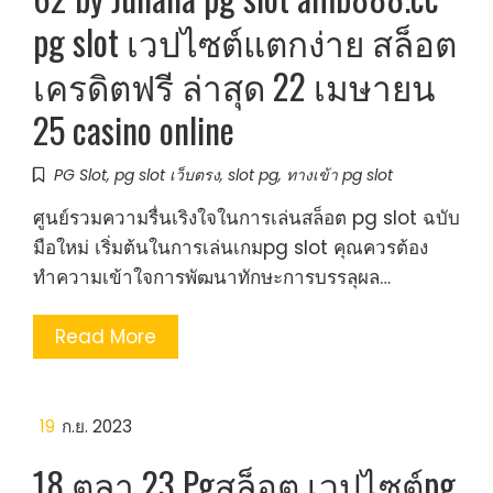
pg slot เวปไซต์แตกง่าย สล็อต
เครดิตฟรี ล่าสุด 22 เมษายน
25 casino online
PG Slot
,
pg slot เว็บตรง
,
slot pg
,
ทางเข้า pg slot
ศูนย์รวมความรื่นเริงใจในการเล่นสล็อต pg slot ฉบับ
มือใหม่ เริ่มต้นในการเล่นเกมpg slot คุณควรต้อง
ทำความเข้าใจการพัฒนาทักษะการบรรลุผล…
Read More
19
ก.ย. 2023
18 ตุลา 23 Pgสล็อต เวปไซต์pg