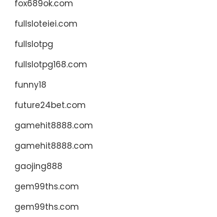
fox689ok.com
fullsloteiei.com
fullslotpg
fullslotpg168.com
funny18
future24bet.com
gamehit8888.com
gamehit8888.com
gaojing888
gem99ths.com
gem99ths.com