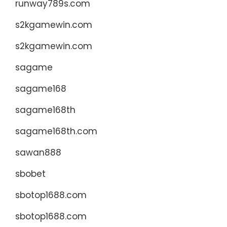
runway789s.com
s2kgamewin.com
s2kgamewin.com
sagame
sagame168
sagame168th
sagame168th.com
sawan888
sbobet
sbotop1688.com
sbotop1688.com