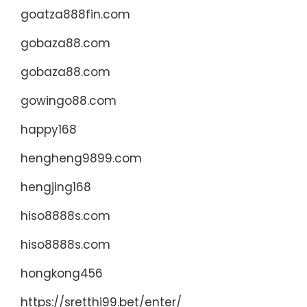
goatza888fin.com
gobaza88.com
gobaza88.com
gowingo88.com
happy168
hengheng9899.com
hengjing168
hiso8888s.com
hiso8888s.com
hongkong456
https://sretthi99.bet/enter/