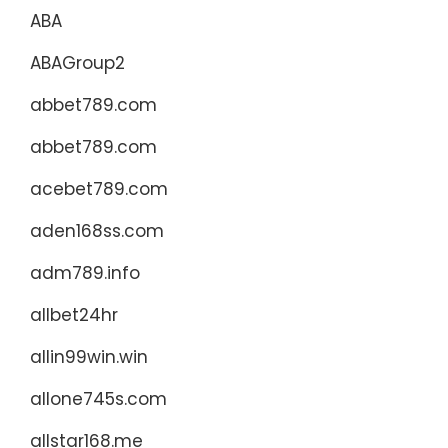
ABA
ABAGroup2
abbet789.com
abbet789.com
acebet789.com
aden168ss.com
adm789.info
allbet24hr
allin99win.win
allone745s.com
allstar168.me