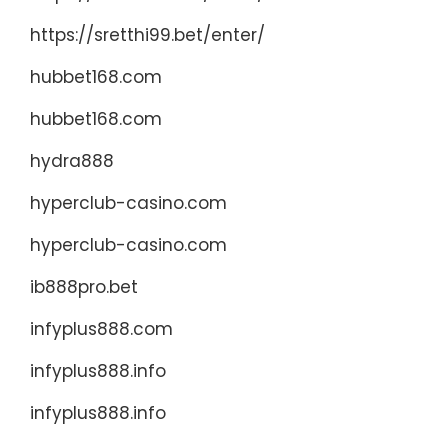
https://sretthi99.bet/enter/
hubbet168.com
hubbet168.com
hydra888
hyperclub-casino.com
hyperclub-casino.com
ib888pro.bet
infyplus888.com
infyplus888.info
infyplus888.info