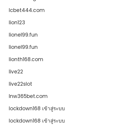
lcbet444.com
lion123
lionel99.fun
lionel99.fun
lionth168.com
live22
live22slot
lnw365bet.com
lockdown168 เข้าสู่ระบบ
lockdown168 เข้าสู่ระบบ