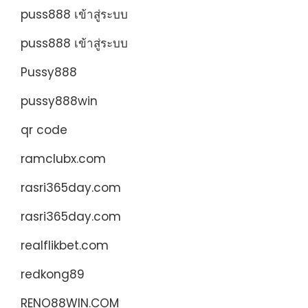
puss888 เข้าสู่ระบบ
puss888 เข้าสู่ระบบ
Pussy888
pussy888win
qr code
ramclubx.com
rasri365day.com
rasri365day.com
realflikbet.com
redkong89
RENO88WIN.COM