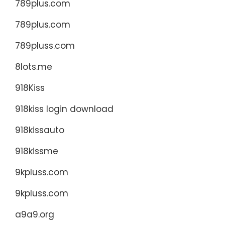
789plus.com
789plus.com
789pluss.com
8lots.me
918Kiss
918kiss login download
918kissauto
918kissme
9kpluss.com
9kpluss.com
a9a9.org