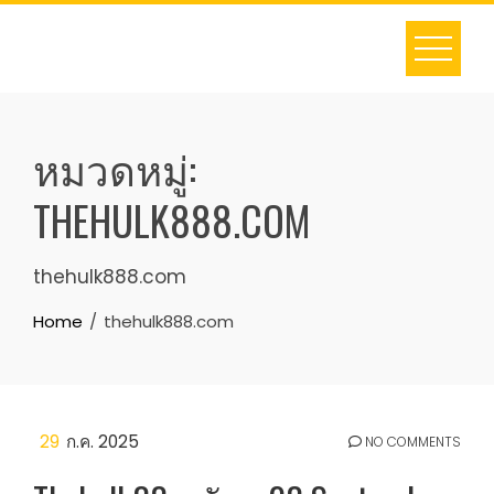
Skip
to
content
หมวดหมู่:
THEHULK888.COM
thehulk888.com
Home
thehulk888.com
29
ก.ค. 2025
NO COMMENTS