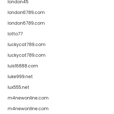
london45
london6789.com
london6789.com
lotto77
luckycat789.com
luckycat789.com
luis16888.com
luke999.net
lux555.net
m4newonline.com
m4newonline.com