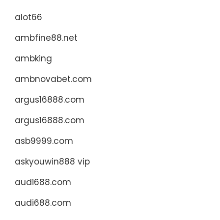
alot66
ambfine88.net
ambking
ambnovabet.com
argus16888.com
argus16888.com
asb9999.com
askyouwin888 vip
audi688.com
audi688.com