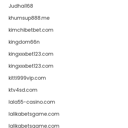
Judhai168
khumsup888.me
kimchibetbet.com
kingdom66n
kingxxxbet123.com
kingxxxbet123.com
kitti999vip.com
ktv4sd.com
lala55-casino.com
lalikabetsgame.com
lalikabetsgame.com