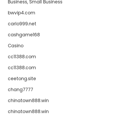
Business, Small Business
bwvip4.com
carlo999.net
cashgame168
Casino
cc11388.com
cc11388.com
ceetong.site
chang7777
chinatown888.win
chinatown888.win