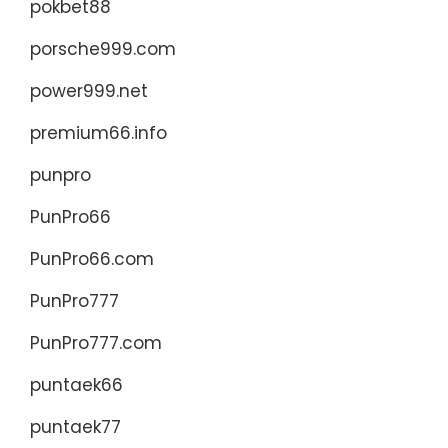
pokbet88
porsche999.com
power999.net
premium66.info
punpro
PunPro66
PunPro66.com
PunPro777
PunPro777.com
puntaek66
puntaek77