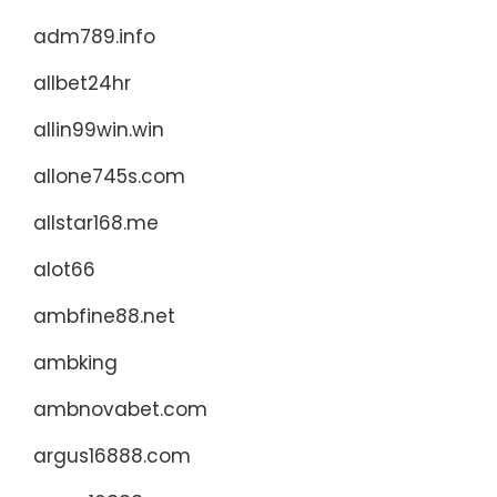
adm789.info
allbet24hr
allin99win.win
allone745s.com
allstar168.me
alot66
ambfine88.net
ambking
ambnovabet.com
argus16888.com