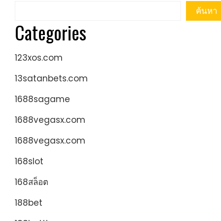
ค้นหา
Categories
123xos.com
13satanbets.com
1688sagame
1688vegasx.com
1688vegasx.com
168slot
168สล็อต
188bet