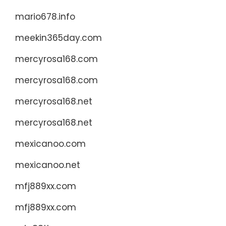
mario678.info
meekin365day.com
mercyrosa168.com
mercyrosa168.com
mercyrosa168.net
mercyrosa168.net
mexicanoo.com
mexicanoo.net
mfj889xx.com
mfj889xx.com