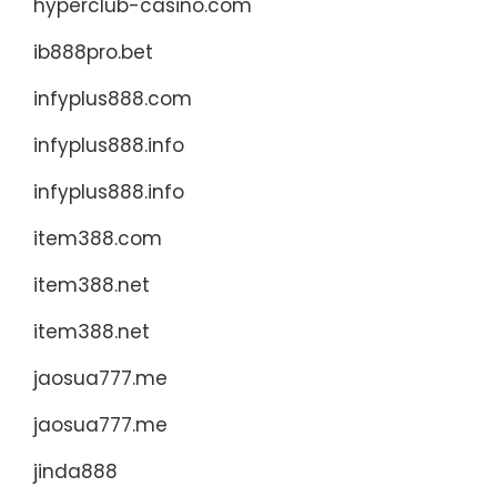
hyperclub-casino.com
ib888pro.bet
infyplus888.com
infyplus888.info
infyplus888.info
item388.com
item388.net
item388.net
jaosua777.me
jaosua777.me
jinda888