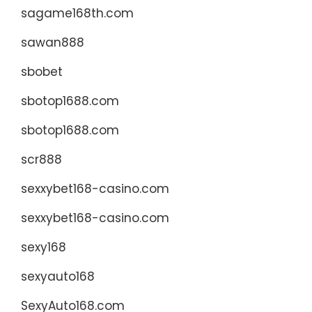
sagame168th.com
sawan888
sbobet
sbotop1688.com
sbotop1688.com
scr888
sexxybet168-casino.com
sexxybet168-casino.com
sexy168
sexyauto168
SexyAuto168.com