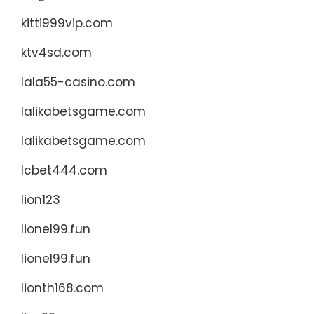
kitti999vip.com
ktv4sd.com
lala55-casino.com
lalikabetsgame.com
lalikabetsgame.com
lcbet444.com
lion123
lionel99.fun
lionel99.fun
lionth168.com