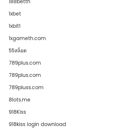
188betth
1xbet
1xbit1
1xgameth.com
55สล็อต
789plus.com
789plus.com
789pluss.com
8lots.me
918Kiss
918kiss login download