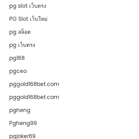
pg slot เว็บตรง
PG Slot เว็บใหม่
pg สล็อต
pg เว็บตรง
pg168
pgceo
pggold168bet.com
pggold168bet.com
pgheng
Pgheng99
pgjoker69