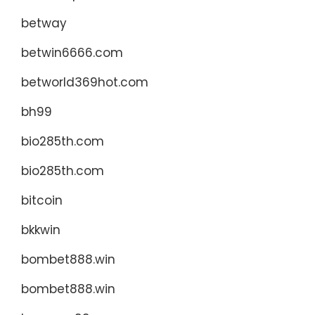
betway
betwin6666.com
betworld369hot.com
bh99
bio285th.com
bio285th.com
bitcoin
bkkwin
bombet888.win
bombet888.win