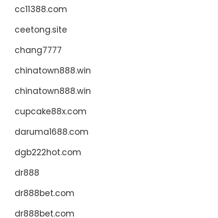
cc11388.com
ceetong.site
chang7777
chinatown888.win
chinatown888.win
cupcake88x.com
daruma1688.com
dgb222hot.com
dr888
dr888bet.com
dr888bet.com