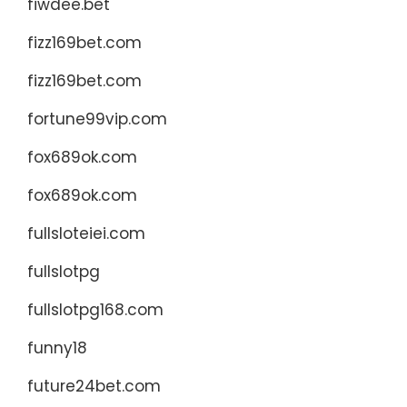
fiwdee.bet
fizz169bet.com
fizz169bet.com
fortune99vip.com
fox689ok.com
fox689ok.com
fullsloteiei.com
fullslotpg
fullslotpg168.com
funny18
future24bet.com