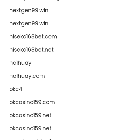
nextgen99.win
nextgen99.win
niseko168bet.com
niseko168bet.net
no1huay
no1huay.com
okc4
okcasino159.com
okcasino159.net
okcasino159.net