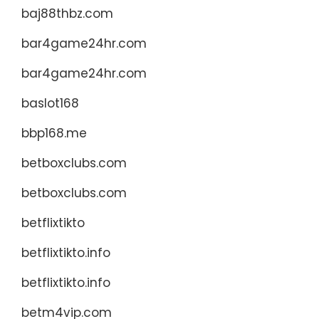
baj88thbz.com
bar4game24hr.com
bar4game24hr.com
baslot168
bbp168.me
betboxclubs.com
betboxclubs.com
betflixtikto
betflixtikto.info
betflixtikto.info
betm4vip.com