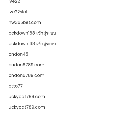
live22
live22slot
lnw365bet.com
lockdown168 เข้าสู่ระบบ
lockdown168 เข้าสู่ระบบ
london45
london6789.com
london6789.com
lotto77
luckycat789.com
luckycat789.com