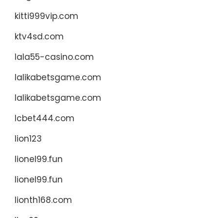
kitti999vip.com
ktv4sd.com
lala55-casino.com
lalikabetsgame.com
lalikabetsgame.com
lcbet444.com
lion123
lionel99.fun
lionel99.fun
lionth168.com