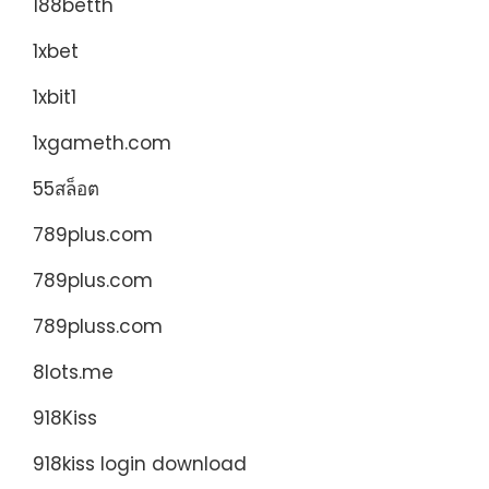
188betth
1xbet
1xbit1
1xgameth.com
55สล็อต
789plus.com
789plus.com
789pluss.com
8lots.me
918Kiss
918kiss login download