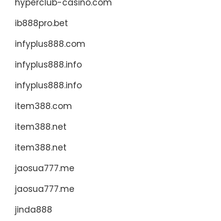
hyperclub-casino.com
ib888pro.bet
infyplus888.com
infyplus888.info
infyplus888.info
item388.com
item388.net
item388.net
jaosua777.me
jaosua777.me
jinda888