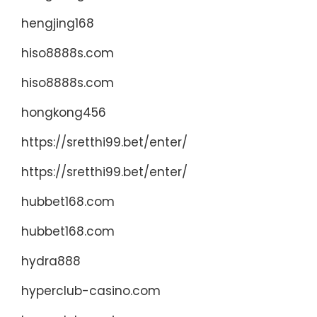
hengjing168
hiso8888s.com
hiso8888s.com
hongkong456
https://sretthi99.bet/enter/
https://sretthi99.bet/enter/
hubbet168.com
hubbet168.com
hydra888
hyperclub-casino.com