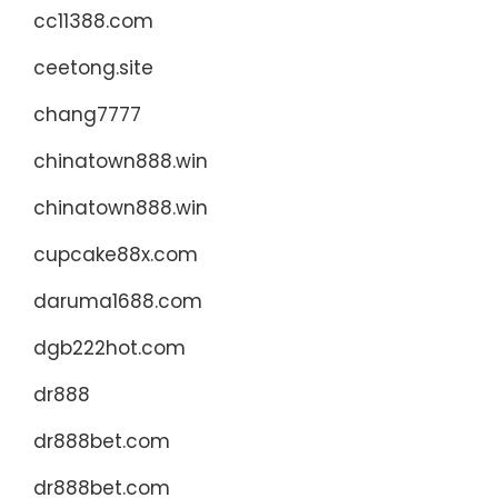
cc11388.com
ceetong.site
chang7777
chinatown888.win
chinatown888.win
cupcake88x.com
daruma1688.com
dgb222hot.com
dr888
dr888bet.com
dr888bet.com