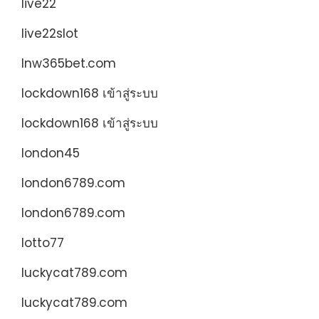
live22
live22slot
lnw365bet.com
lockdown168 เข้าสู่ระบบ
lockdown168 เข้าสู่ระบบ
london45
london6789.com
london6789.com
lotto77
luckycat789.com
luckycat789.com