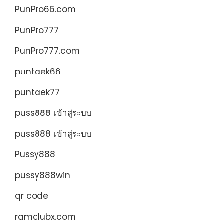
PunPro66.com
PunPro777
PunPro777.com
puntaek66
puntaek77
puss888 เข้าสู่ระบบ
puss888 เข้าสู่ระบบ
Pussy888
pussy888win
qr code
ramclubx.com