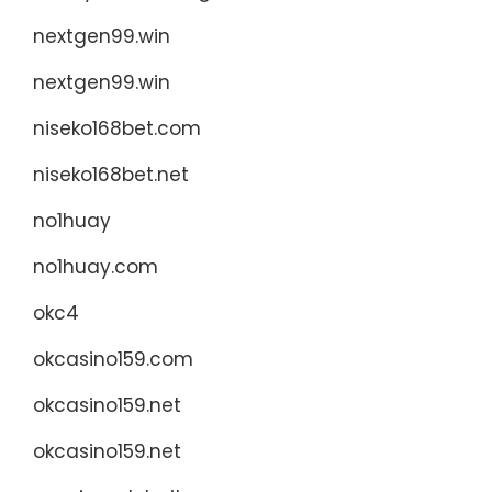
nextgen99.win
nextgen99.win
niseko168bet.com
niseko168bet.net
no1huay
no1huay.com
okc4
okcasino159.com
okcasino159.net
okcasino159.net