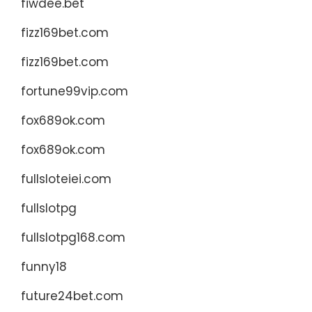
fiwdee.bet
fizz169bet.com
fizz169bet.com
fortune99vip.com
fox689ok.com
fox689ok.com
fullsloteiei.com
fullslotpg
fullslotpg168.com
funny18
future24bet.com