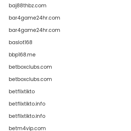
baj88thbz.com
bar4game24hr.com
bar4game24hr.com
baslot168
bbp168.me
betboxclubs.com
betboxclubs.com
betflixtikto
betflixtikto.info
betflixtikto.info
betm4vip.com