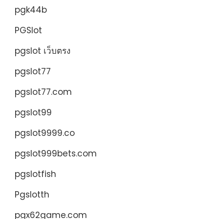
pgk44b
PGSlot
pgslot เว็บตรง
pgslot77
pgslot77.com
pgslot99
pgslot9999.co
pgslot999bets.com
pgslotfish
Pgslotth
pgx62game.com