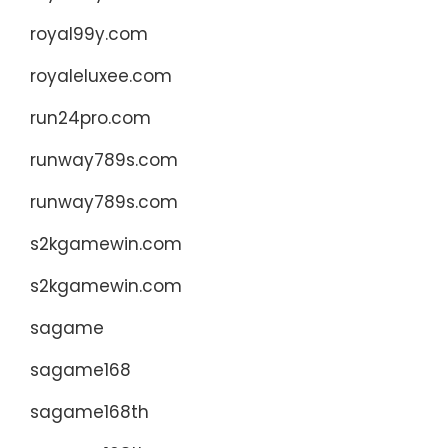
royal99y.com
royaleluxee.com
run24pro.com
runway789s.com
runway789s.com
s2kgamewin.com
s2kgamewin.com
sagame
sagame168
sagame168th