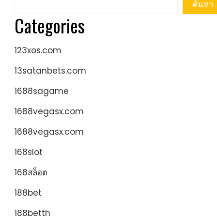
ค้นหา
Categories
123xos.com
13satanbets.com
1688sagame
1688vegasx.com
1688vegasx.com
168slot
168สล็อต
188bet
188betth