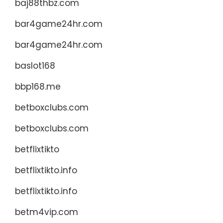
baj88thbz.com
bar4game24hr.com
bar4game24hr.com
baslot168
bbp168.me
betboxclubs.com
betboxclubs.com
betflixtikto
betflixtikto.info
betflixtikto.info
betm4vip.com