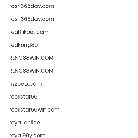
rasri365day.com
rasri365day.com
realflikbet.com
redkong89
RENO88WIN.COM
RENO88WIN.COM
rizzbetx.com
rockstar66
rockstar66win.com
royal online
royal99y.com