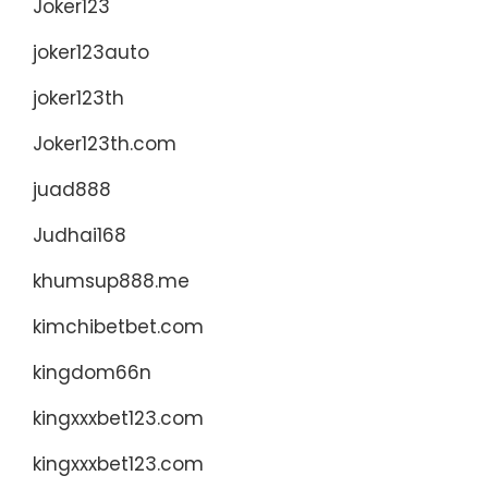
Joker123
joker123auto
joker123th
Joker123th.com
juad888
Judhai168
khumsup888.me
kimchibetbet.com
kingdom66n
kingxxxbet123.com
kingxxxbet123.com