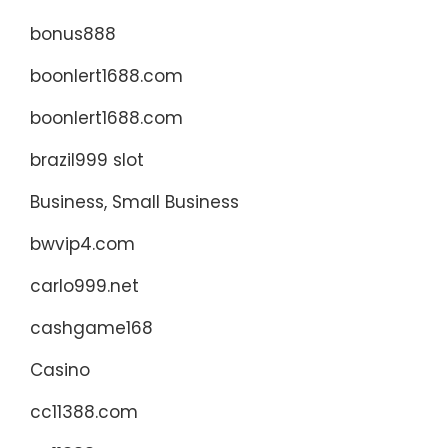
bonus888
boonlert1688.com
boonlert1688.com
brazil999 slot
Business, Small Business
bwvip4.com
carlo999.net
cashgame168
Casino
cc11388.com