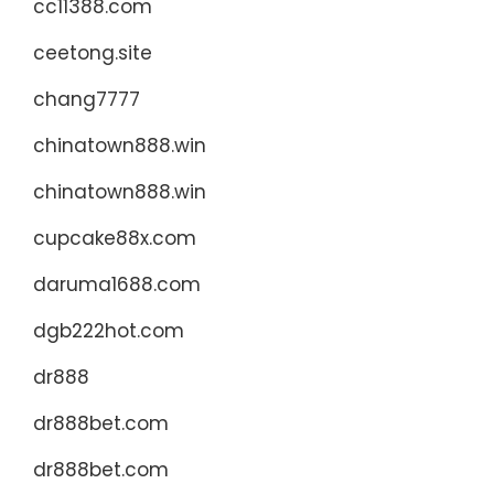
cc11388.com
ceetong.site
chang7777
chinatown888.win
chinatown888.win
cupcake88x.com
daruma1688.com
dgb222hot.com
dr888
dr888bet.com
dr888bet.com