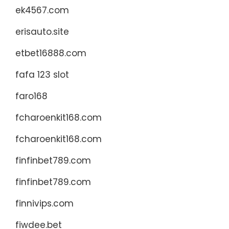
ek4567.com
erisauto.site
etbet16888.com
fafa 123 slot
faro168
fcharoenkit168.com
fcharoenkit168.com
finfinbet789.com
finfinbet789.com
finnivips.com
fiwdee.bet