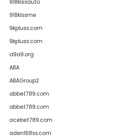
918kissauto
918kissme
9kpluss.com
9kpluss.com
a9a9.org
ABA
ABAGroup2
abbet789.com
abbet789.com
acebet789.com
aden168ss.com