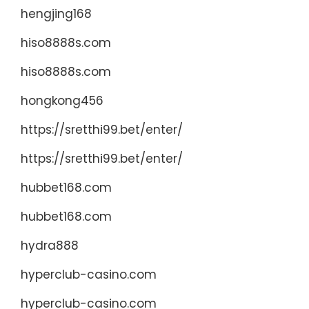
hengjing168
hiso8888s.com
hiso8888s.com
hongkong456
https://sretthi99.bet/enter/
https://sretthi99.bet/enter/
hubbet168.com
hubbet168.com
hydra888
hyperclub-casino.com
hyperclub-casino.com