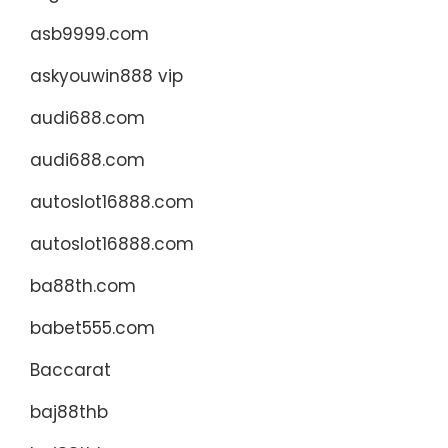
asb9999.com
askyouwin888 vip
audi688.com
audi688.com
autoslot16888.com
autoslot16888.com
ba88th.com
babet555.com
Baccarat
baj88thb