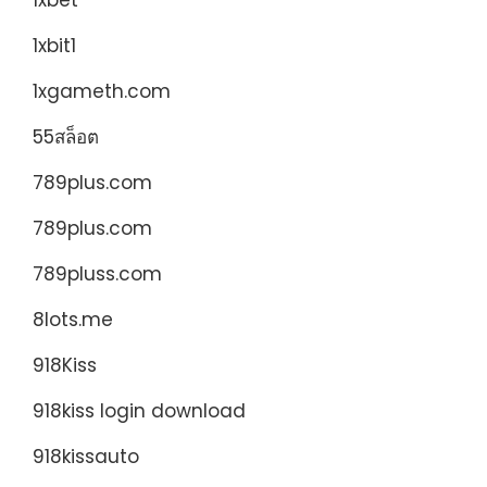
1xbet
1xbit1
1xgameth.com
55สล็อต
789plus.com
789plus.com
789pluss.com
8lots.me
918Kiss
918kiss login download
918kissauto