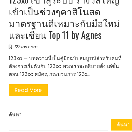
เข้าเป็นช่วงๆคาสิโนสด
มาตรฐานดีเหมาะกับมือใหม่
และเซียน Top 11 by Agnes
123xos.com
123xo — บทความนี้เป็นคู่มือฉบับสมบูรณ์สำหรับคนที่
ต้องการเริ่มต้นกับ 123xo พวกเราจะอธิบายตั้งแต่ขั้น
ตอน 123xo สมัคร, กระบวนการ 123x…
Read More
ค้นหา
ค้นหา