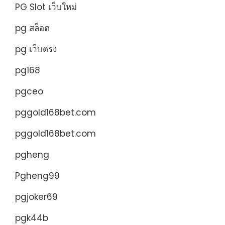
PG Slot เว็บใหม่
pg สล็อต
pg เว็บตรง
pg168
pgceo
pggold168bet.com
pggold168bet.com
pgheng
Pgheng99
pgjoker69
pgk44b