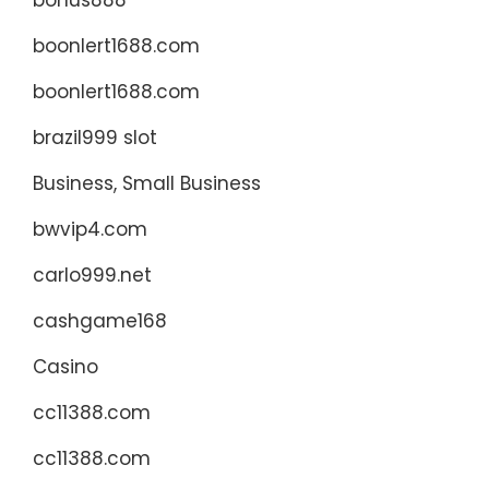
bonus888
boonlert1688.com
boonlert1688.com
brazil999 slot
Business, Small Business
bwvip4.com
carlo999.net
cashgame168
Casino
cc11388.com
cc11388.com