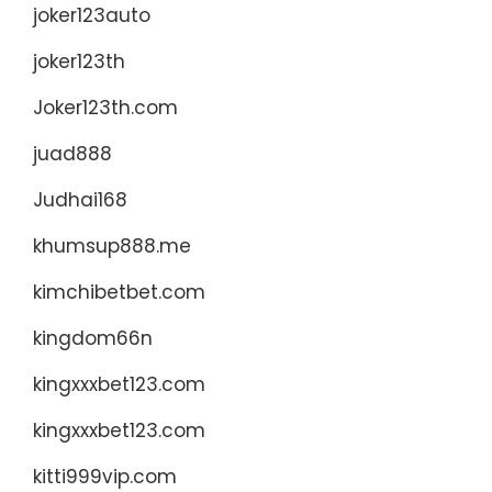
joker123auto
joker123th
Joker123th.com
juad888
Judhai168
khumsup888.me
kimchibetbet.com
kingdom66n
kingxxxbet123.com
kingxxxbet123.com
kitti999vip.com