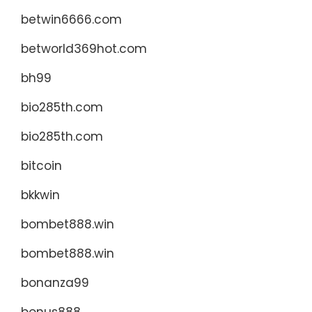
betwin6666.com
betworld369hot.com
bh99
bio285th.com
bio285th.com
bitcoin
bkkwin
bombet888.win
bombet888.win
bonanza99