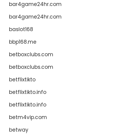
bar4game24hr.com
bar4game24hr.com
baslot168
bbp168.me
betboxclubs.com
betboxclubs.com
betflixtikto
betflixtikto.info
betflixtikto.info
betm4vip.com
betway