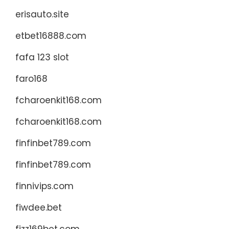
erisauto.site
etbet16888.com
fafa 123 slot
faro168
fcharoenkit168.com
fcharoenkit168.com
finfinbet789.com
finfinbet789.com
finnivips.com
fiwdee.bet