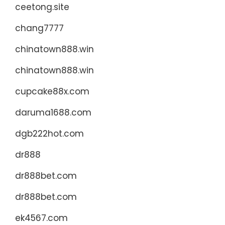
ceetong.site
chang7777
chinatown888.win
chinatown888.win
cupcake88x.com
daruma1688.com
dgb222hot.com
dr888
dr888bet.com
dr888bet.com
ek4567.com