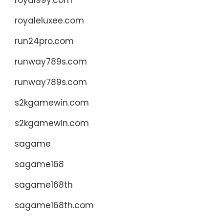
royal99y.com
royaleluxee.com
run24pro.com
runway789s.com
runway789s.com
s2kgamewin.com
s2kgamewin.com
sagame
sagame168
sagame168th
sagame168th.com