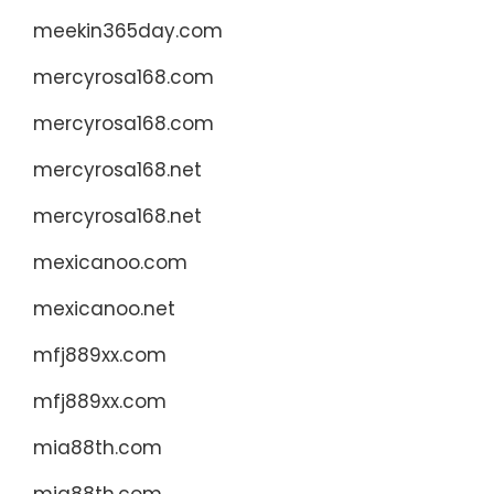
meekin365day.com
mercyrosa168.com
mercyrosa168.com
mercyrosa168.net
mercyrosa168.net
mexicanoo.com
mexicanoo.net
mfj889xx.com
mfj889xx.com
mia88th.com