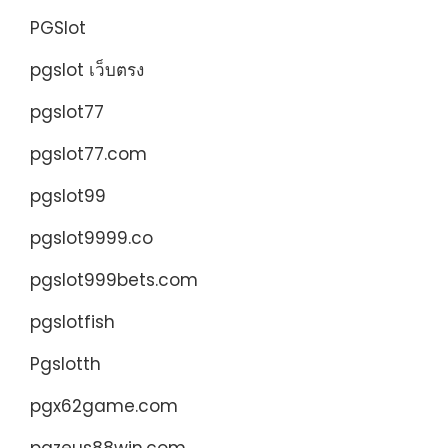
PGSlot
pgslot เว็บตรง
pgslot77
pgslot77.com
pgslot99
pgslot9999.co
pgslot999bets.com
pgslotfish
Pgslotth
pgx62game.com