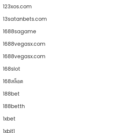
123xos.com
13satanbets.com
1688sagame
1688vegasx.com
1688vegasx.com
168slot
168สล็อต
188bet
188betth
1xbet
1xbit1