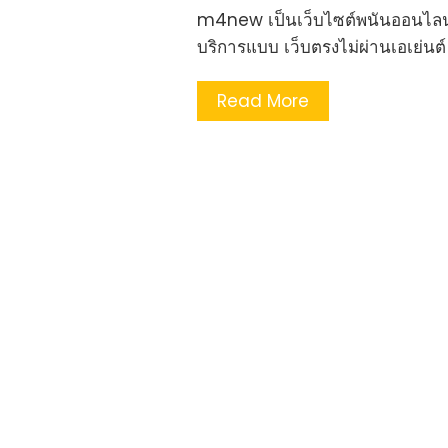
m4new เป็นเว็บไซต์พนันออนไลน์ที
บริการแบบ เว็บตรงไม่ผ่านเอเย่นต
Read More