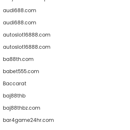
audi688.com
audi688.com
autoslot16888.com
autoslot16888.com
ba88th.com
babet555.com
Baccarat
baj88thb
baj88thbz.com
bar4game24hr.com