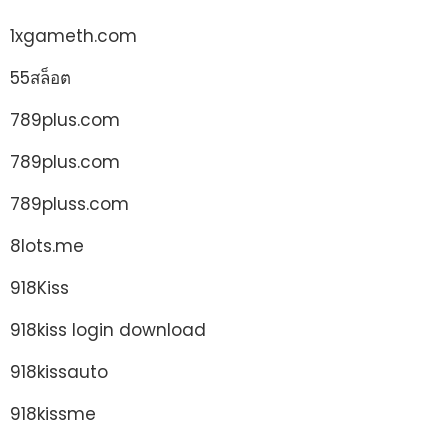
1xgameth.com
55สล็อต
789plus.com
789plus.com
789pluss.com
8lots.me
918Kiss
918kiss login download
918kissauto
918kissme