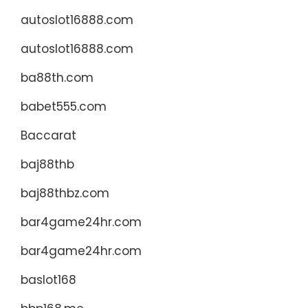
autoslot16888.com
autoslot16888.com
ba88th.com
babet555.com
Baccarat
baj88thb
baj88thbz.com
bar4game24hr.com
bar4game24hr.com
baslot168