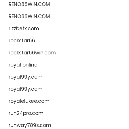
RENO88WIN.COM
RENO88WIN.COM
rizzbetx.com
rockstar66
rockstar66win.com
royal online
royal99y.com
royal99y.com
royaleluxee.com
run24pro.com
runway789s.com