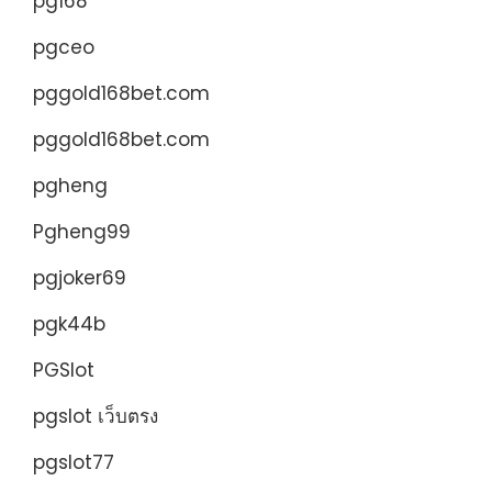
pg168
pgceo
pggold168bet.com
pggold168bet.com
pgheng
Pgheng99
pgjoker69
pgk44b
PGSlot
pgslot เว็บตรง
pgslot77