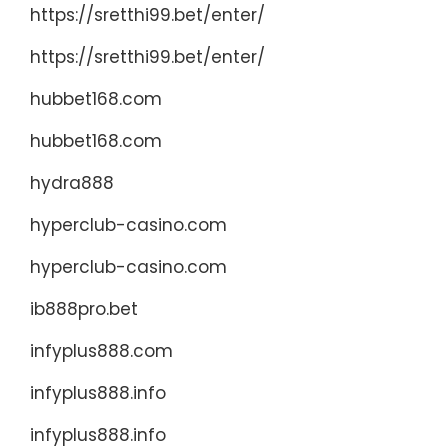
https://sretthi99.bet/enter/
https://sretthi99.bet/enter/
hubbet168.com
hubbet168.com
hydra888
hyperclub-casino.com
hyperclub-casino.com
ib888pro.bet
infyplus888.com
infyplus888.info
infyplus888.info