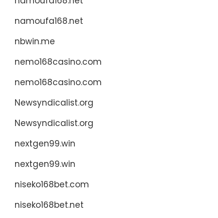
namoufa168.net
namoufa168.net
nbwin.me
nemo168casino.com
nemo168casino.com
Newsyndicalist.org
Newsyndicalist.org
nextgen99.win
nextgen99.win
niseko168bet.com
niseko168bet.net