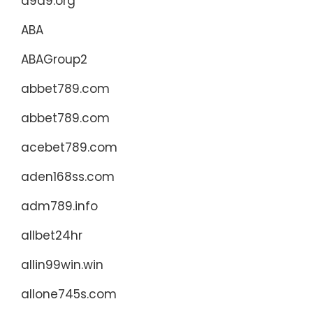
a9a9.org
ABA
ABAGroup2
abbet789.com
abbet789.com
acebet789.com
aden168ss.com
adm789.info
allbet24hr
allin99win.win
allone745s.com