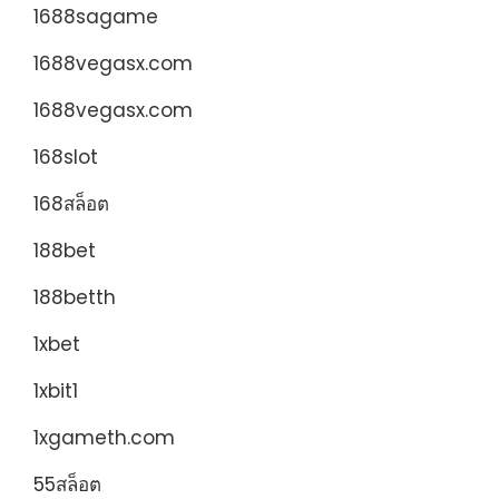
1688sagame
1688vegasx.com
1688vegasx.com
168slot
168สล็อต
188bet
188betth
1xbet
1xbit1
1xgameth.com
55สล็อต