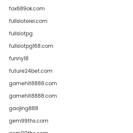
fox689ok.com
fullsloteiei.com
fullslotpg
fullslotpg168.com
funny18
future24bet.com
gamehit8888.com
gamehit8888.com
gaojing888
gem99ths.com