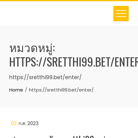
Skip
to
content
หมวดหมู่:
HTTPS://SRETTHI99.BET/ENTE
https://sretthi99.bet/enter/
Home
https://sretthi99.bet/enter/
03
ก.ค. 2023