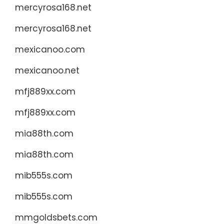
mercyrosa168.net
mercyrosa168.net
mexicanoo.com
mexicanoo.net
mfj889xx.com
mfj889xx.com
mia88th.com
mia88th.com
mib555s.com
mib555s.com
mmgoldsbets.com