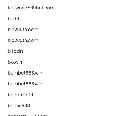
betworld369hot.com
bh99
bio285th.com
bio285th.com
bitcoin
bkkwin
bombet888.win
bombet888.win
bonanza99
bonus888