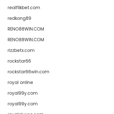
realflikbet.com
redkong89
RENO88WIN.COM
RENO88WIN.COM
rizzbetx.com
rockstar66
rockstar66win.com
royal online
royal99y.com
royal99y.com