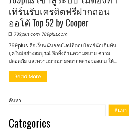
เทิร์นรับเครดิตฟรีฝากถอน
ออโต้ Top 52 by Cooper
789plus.com
,
789plus.com
789plus คือเว็บพนันออนไลน์ที่ตอบโจทย์นักเดิมพัน
ยุคใหม่อย่างสมบูรณ์ อีกทั้งด้านความสบาย ความ
ปลอดภัย และความมากมายหลากหลายของเกม ให้…
Read More
ค้นหา
ค้นหา
Categories