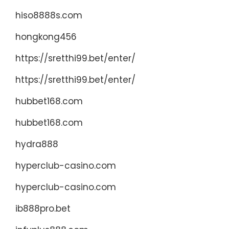
hiso8888s.com
hongkong456
https://sretthi99.bet/enter/
https://sretthi99.bet/enter/
hubbet168.com
hubbet168.com
hydra888
hyperclub-casino.com
hyperclub-casino.com
ib888pro.bet