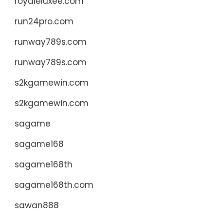
royaleluxee.com
run24pro.com
runway789s.com
runway789s.com
s2kgamewin.com
s2kgamewin.com
sagame
sagame168
sagame168th
sagame168th.com
sawan888