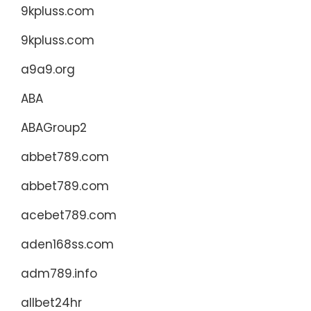
9kpluss.com
9kpluss.com
a9a9.org
ABA
ABAGroup2
abbet789.com
abbet789.com
acebet789.com
aden168ss.com
adm789.info
allbet24hr