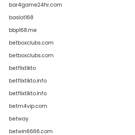
bar4game24hr.com
baslot168
bbp168.me
betboxclubs.com
betboxclubs.com
betflixtikto
betflixtikto.info
betflixtikto.info
betm4vip.com
betway
betwin6666.com