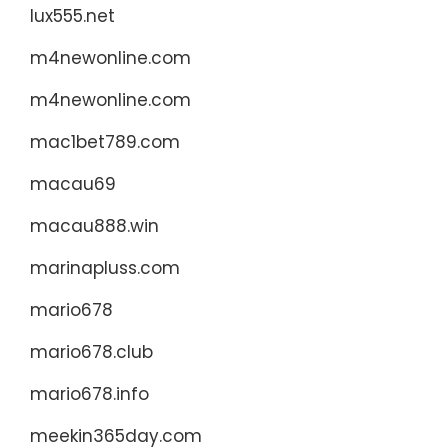
lux555.net
m4newonline.com
m4newonline.com
mac1bet789.com
macau69
macau888.win
marinapluss.com
mario678
mario678.club
mario678.info
meekin365day.com