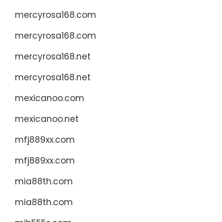
mercyrosa168.com
mercyrosa168.com
mercyrosa168.net
mercyrosa168.net
mexicanoo.com
mexicanoo.net
mfj889xx.com
mfj889xx.com
mia88th.com
mia88th.com