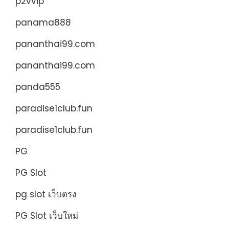
p2vvip
panama888
pananthai99.com
pananthai99.com
panda555
paradise1club.fun
paradise1club.fun
PG
PG Slot
pg slot เว็บตรง
PG Slot เว็บใหม่