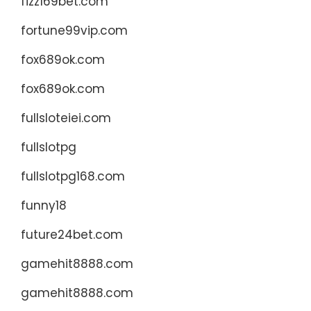
fizz169bet.com
fortune99vip.com
fox689ok.com
fox689ok.com
fullsloteiei.com
fullslotpg
fullslotpg168.com
funny18
future24bet.com
gamehit8888.com
gamehit8888.com