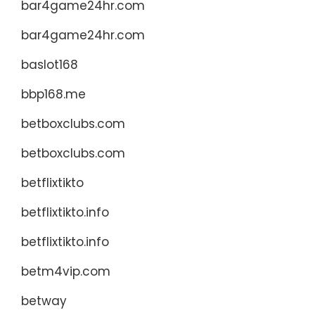
bar4game24hr.com
bar4game24hr.com
baslot168
bbp168.me
betboxclubs.com
betboxclubs.com
betflixtikto
betflixtikto.info
betflixtikto.info
betm4vip.com
betway