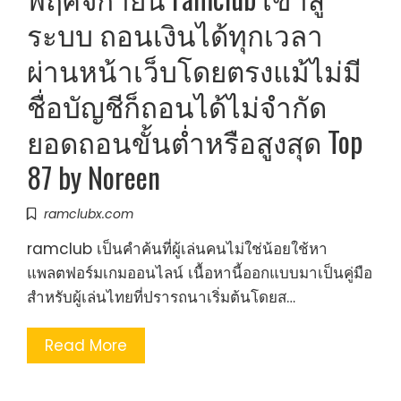
ระบบ ถอนเงินได้ทุกเวลา
ผ่านหน้าเว็บโดยตรงแม้ไม่มี
ชื่อบัญชีก็ถอนได้ไม่จำกัด
ยอดถอนขั้นต่ำหรือสูงสุด Top
87 by Noreen
ramclubx.com
ramclub เป็นคำค้นที่ผู้เล่นคนไม่ใช่น้อยใช้หา
แพลตฟอร์มเกมออนไลน์ เนื้อหานี้ออกแบบมาเป็นคู่มือ
สำหรับผู้เล่นไทยที่ปรารถนาเริ่มต้นโดยส…
Read More