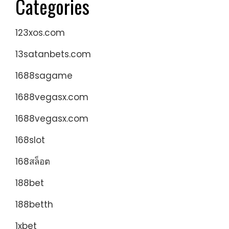
Categories
123xos.com
13satanbets.com
1688sagame
1688vegasx.com
1688vegasx.com
168slot
168สล็อต
188bet
188betth
1xbet