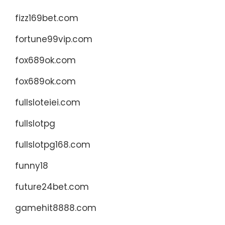
fizz169bet.com
fortune99vip.com
fox689ok.com
fox689ok.com
fullsloteiei.com
fullslotpg
fullslotpg168.com
funny18
future24bet.com
gamehit8888.com