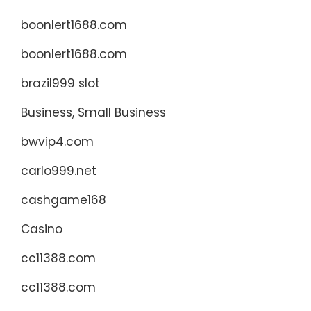
boonlert1688.com
boonlert1688.com
brazil999 slot
Business, Small Business
bwvip4.com
carlo999.net
cashgame168
Casino
cc11388.com
cc11388.com