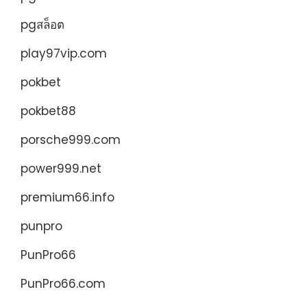
pgสล็อต
play97vip.com
pokbet
pokbet88
porsche999.com
power999.net
premium66.info
punpro
PunPro66
PunPro66.com