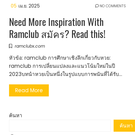
05
เม.ย. 2025
NO COMMENTS
Need More Inspiration With
Ramclub สมัคร? Read this!
ramclubx.com
หัวข้อ: ramclub การศึกษาเชิงลึกเกี่ยวกับหวย:
ramclub การเปลี่ยนแปลงและแนวโน้มใหม่ในปี
2023บทนำหวยเป็นหนึ่งในรูปแบบการพนันที่ได้รับ…
Read More
ค้นหา
ค้นหา