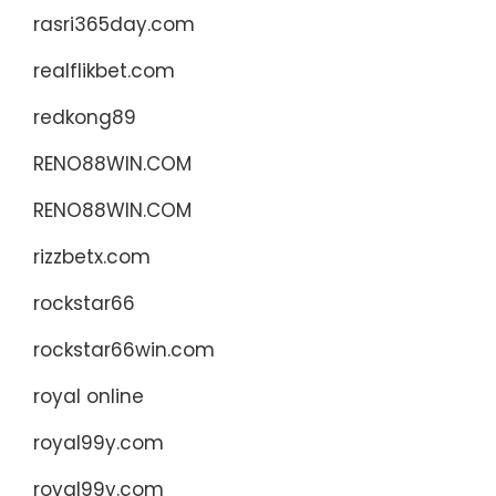
rasri365day.com
realflikbet.com
redkong89
RENO88WIN.COM
RENO88WIN.COM
rizzbetx.com
rockstar66
rockstar66win.com
royal online
royal99y.com
royal99y.com