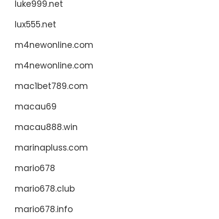
luke999.net
lux555.net
m4newonline.com
m4newonline.com
mac1bet789.com
macau69
macau888.win
marinapluss.com
mario678
mario678.club
mario678.info