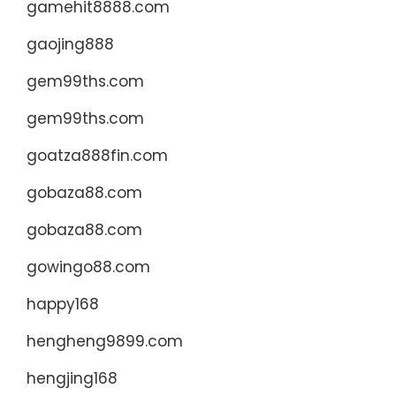
gamehit8888.com
gaojing888
gem99ths.com
gem99ths.com
goatza888fin.com
gobaza88.com
gobaza88.com
gowingo88.com
happy168
hengheng9899.com
hengjing168