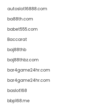
autoslot16888.com
ba88th.com
babet555.com
Baccarat
baj88thb
baj88thbz.com
bar4game24hr.com
bar4game24hr.com
baslot168
bbp168.me