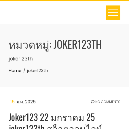
Skip
to
content
หมวดหมู่:
JOKER123TH
joker123th
Home
joker123th
15
ม.ค. 2025
NO COMMENTS
Joker123 22 มกราคม 25
joker123th สล็อตออนไลน์