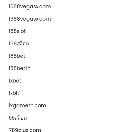
1688vegasx.com
1688vegasx.com
168slot
168สล็อต
188bet
188betth
1xbet
1xbit1
1xgameth.com
55สล็อต
789plus.com