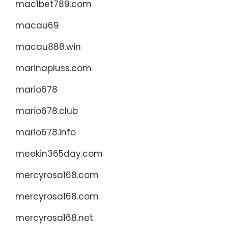
mac1bet789.com
macau69
macau888.win
marinapluss.com
mario678
mario678.club
mario678.info
meekin365day.com
mercyrosa168.com
mercyrosa168.com
mercyrosa168.net