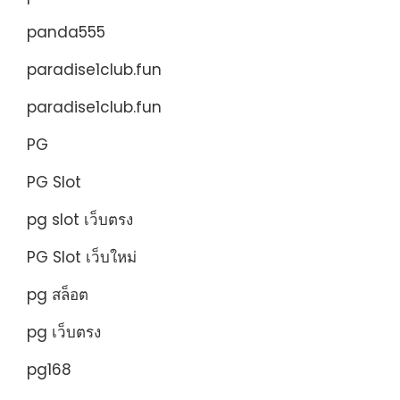
panda555
paradise1club.fun
paradise1club.fun
PG
PG Slot
pg slot เว็บตรง
PG Slot เว็บใหม่
pg สล็อต
pg เว็บตรง
pg168