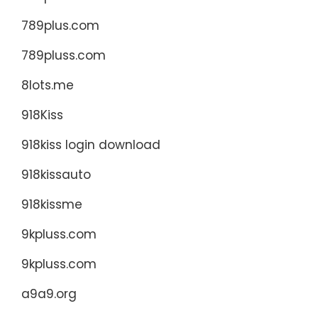
789plus.com
789pluss.com
8lots.me
918Kiss
918kiss login download
918kissauto
918kissme
9kpluss.com
9kpluss.com
a9a9.org