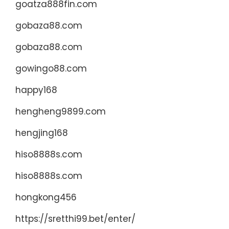
goatza888fin.com
gobaza88.com
gobaza88.com
gowingo88.com
happy168
hengheng9899.com
hengjing168
hiso8888s.com
hiso8888s.com
hongkong456
https://sretthi99.bet/enter/