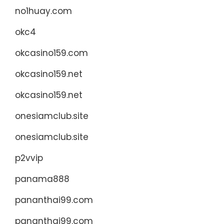
no1huay.com
okc4
okcasino159.com
okcasino159.net
okcasino159.net
onesiamclub.site
onesiamclub.site
p2vvip
panama888
pananthai99.com
pananthai99.com