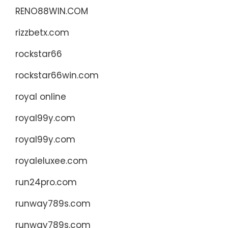
RENO88WIN.COM
rizzbetx.com
rockstar66
rockstar66win.com
royal online
royal99y.com
royal99y.com
royaleluxee.com
run24pro.com
runway789s.com
runway789s.com