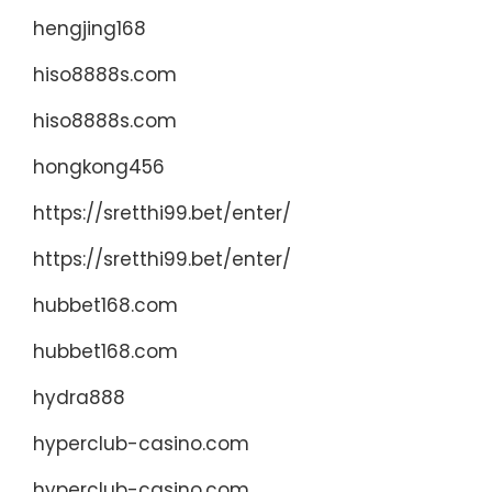
hengjing168
hiso8888s.com
hiso8888s.com
hongkong456
https://sretthi99.bet/enter/
https://sretthi99.bet/enter/
hubbet168.com
hubbet168.com
hydra888
hyperclub-casino.com
hyperclub-casino.com