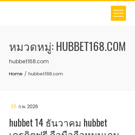
Skip
to
content
หมวดหมู่:
HUBBET168.COM
hubbet168.com
Home
hubbet168.com
25
ก.พ. 2026
hubbet 14 ธันวาคม hubbet
เครดิตฟรี ถือมือถือหมุนเกม