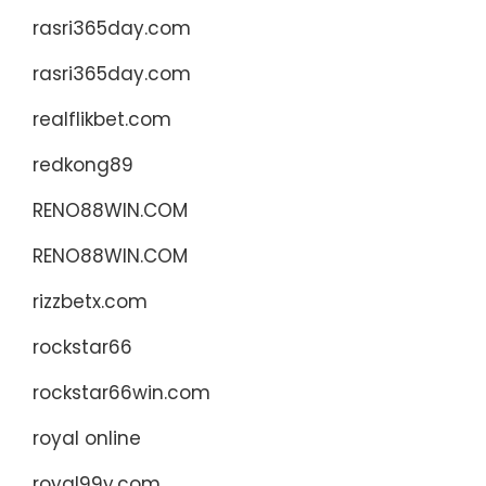
rasri365day.com
rasri365day.com
realflikbet.com
redkong89
RENO88WIN.COM
RENO88WIN.COM
rizzbetx.com
rockstar66
rockstar66win.com
royal online
royal99y.com