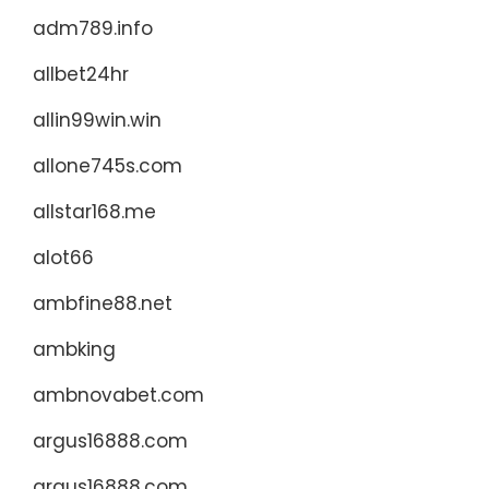
adm789.info
allbet24hr
allin99win.win
allone745s.com
allstar168.me
alot66
ambfine88.net
ambking
ambnovabet.com
argus16888.com
argus16888.com