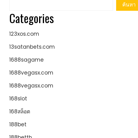
ค้นหา
Categories
123xos.com
13satanbets.com
1688sagame
1688vegasx.com
1688vegasx.com
168slot
168สล็อต
188bet
188betth