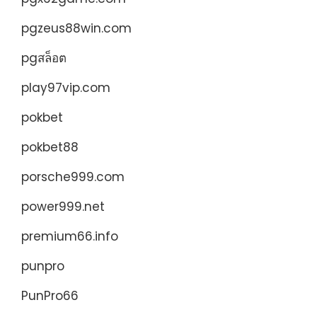
pgzeus88win.com
pgสล็อต
play97vip.com
pokbet
pokbet88
porsche999.com
power999.net
premium66.info
punpro
PunPro66