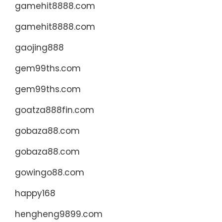
gamehit8888.com
gamehit8888.com
gaojing888
gem99ths.com
gem99ths.com
goatza888fin.com
gobaza88.com
gobaza88.com
gowingo88.com
happy168
hengheng9899.com