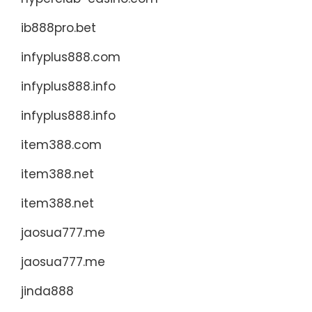
ib888pro.bet
infyplus888.com
infyplus888.info
infyplus888.info
item388.com
item388.net
item388.net
jaosua777.me
jaosua777.me
jinda888