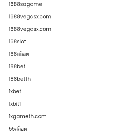
1688sagame
1688vegasx.com
1688vegasx.com
168slot
168สล็อต
188bet
188betth
1xbet
1xbit1
1xgameth.com
55สล็อต