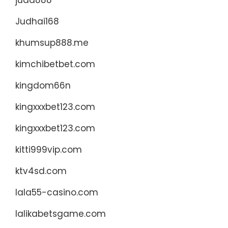
juad888
Judhai168
khumsup888.me
kimchibetbet.com
kingdom66n
kingxxxbet123.com
kingxxxbet123.com
kitti999vip.com
ktv4sd.com
lala55-casino.com
lalikabetsgame.com