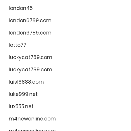
london45
london6789.com
london6789.com
lotto77
luckycat789.com
luckycat789.com
luis16888.com
luke999.net
lux555.net
m4newonline.com