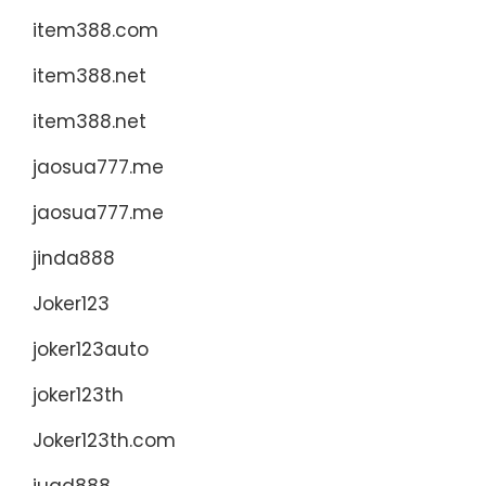
item388.com
item388.net
item388.net
jaosua777.me
jaosua777.me
jinda888
Joker123
joker123auto
joker123th
Joker123th.com