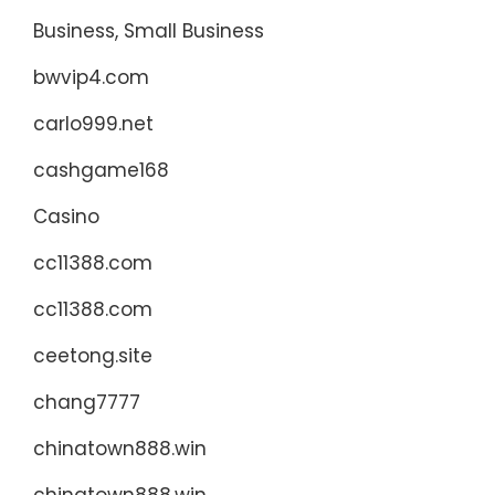
Business, Small Business
bwvip4.com
carlo999.net
cashgame168
Casino
cc11388.com
cc11388.com
ceetong.site
chang7777
chinatown888.win