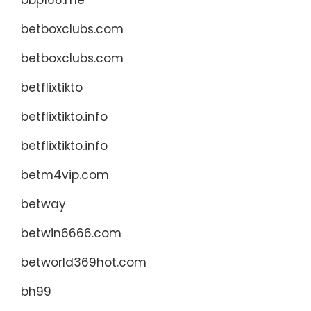
bbp168.me
betboxclubs.com
betboxclubs.com
betflixtikto
betflixtikto.info
betflixtikto.info
betm4vip.com
betway
betwin6666.com
betworld369hot.com
bh99