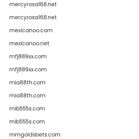
mercyrosa168.net
mercyrosa168.net
mexicanoo.com
mexicanoo.net
mfj889xx.com
mfj889xx.com
mia88th.com
mia88th.com
mib555s.com
mib555s.com
mmgoldsbets.com