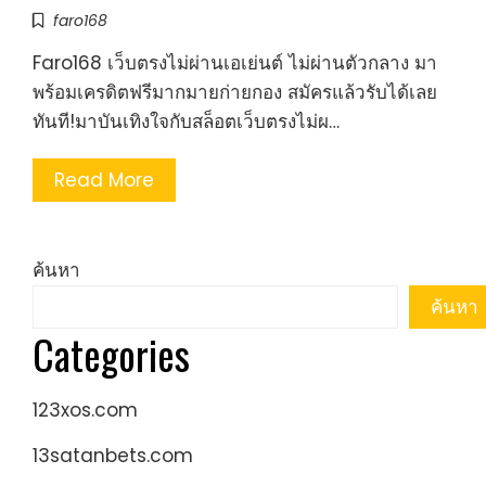
faro168
Faro168 เว็บตรงไม่ผ่านเอเย่นต์ ไม่ผ่านตัวกลาง มา
พร้อมเครดิตฟรีมากมายก่ายกอง สมัครแล้วรับได้เลย
ทันที!มาบันเทิงใจกับสล็อตเว็บตรงไม่ผ…
Read More
ค้นหา
ค้นหา
Categories
123xos.com
13satanbets.com