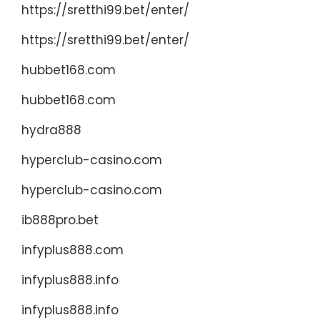
https://sretthi99.bet/enter/
https://sretthi99.bet/enter/
hubbet168.com
hubbet168.com
hydra888
hyperclub-casino.com
hyperclub-casino.com
ib888pro.bet
infyplus888.com
infyplus888.info
infyplus888.info