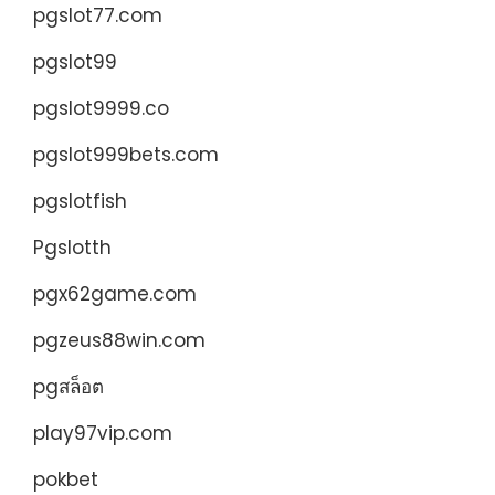
pgslot77.com
pgslot99
pgslot9999.co
pgslot999bets.com
pgslotfish
Pgslotth
pgx62game.com
pgzeus88win.com
pgสล็อต
play97vip.com
pokbet