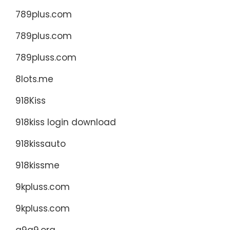
789plus.com
789plus.com
789pluss.com
8lots.me
918Kiss
918kiss login download
918kissauto
918kissme
9kpluss.com
9kpluss.com