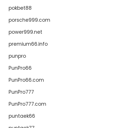
pokbet88
porsche999.com
power999.net
premium66.info
punpro
PunPro66
PunPro66.com
PunPro777
PunPro777.com
puntaek66