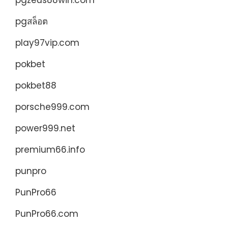
pgzeus88win.com
pgสล็อต
play97vip.com
pokbet
pokbet88
porsche999.com
power999.net
premium66.info
punpro
PunPro66
PunPro66.com