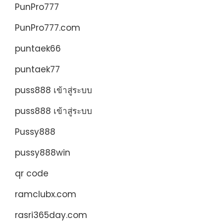
PunPro777
PunPro777.com
puntaek66
puntaek77
puss888 เข้าสู่ระบบ
puss888 เข้าสู่ระบบ
Pussy888
pussy888win
qr code
ramclubx.com
rasri365day.com