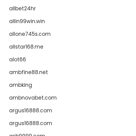
allbet24hr
allin99win.win
allone745s.com
allstar168.me
alot66
ambfine88.net
ambking
ambnovabet.com
argus16888.com
argus16888.com