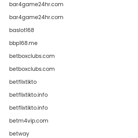
bar4game24hr.com
bar4game24hr.com
baslot168
bbp168.me
betboxclubs.com
betboxclubs.com
betflixtikto
betflixtikto.info
betflixtikto.info
betm4vip.com
betway