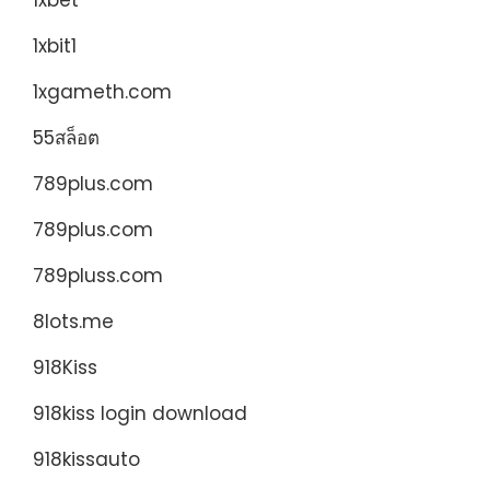
1xbet
1xbit1
1xgameth.com
55สล็อต
789plus.com
789plus.com
789pluss.com
8lots.me
918Kiss
918kiss login download
918kissauto