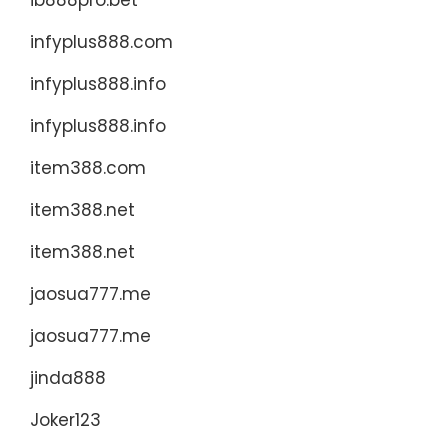
ib888pro.bet
infyplus888.com
infyplus888.info
infyplus888.info
item388.com
item388.net
item388.net
jaosua777.me
jaosua777.me
jinda888
Joker123