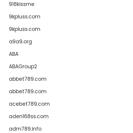
918kissme
9kpluss.com
9kpluss.com
a9a9.org
ABA
ABAGroup2
abbet789.com
abbet789.com
acebet789.com
aden168ss.com
adm789.info