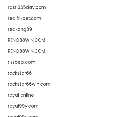
rasri365day.com
realflikbet.com
redkong89
RENO88WIN.COM
RENO88WIN.COM
rizzbetx.com
rockstar66
rockstar66win.com
royal online
royal99y.com