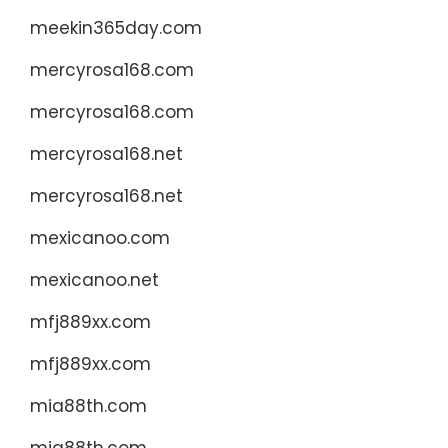
meekin365day.com
mercyrosa168.com
mercyrosa168.com
mercyrosa168.net
mercyrosa168.net
mexicanoo.com
mexicanoo.net
mfj889xx.com
mfj889xx.com
mia88th.com