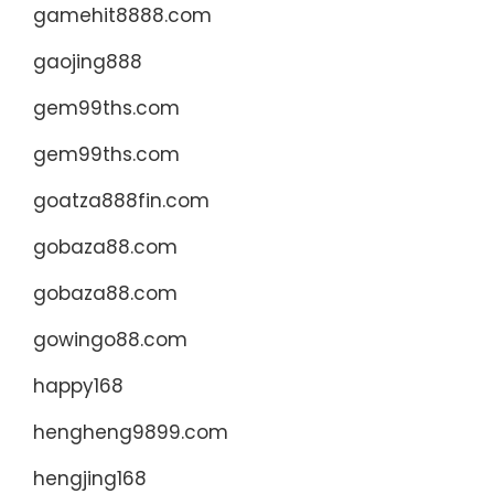
gamehit8888.com
gaojing888
gem99ths.com
gem99ths.com
goatza888fin.com
gobaza88.com
gobaza88.com
gowingo88.com
happy168
hengheng9899.com
hengjing168