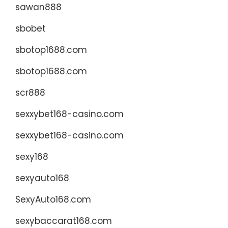
sawan888
sbobet
sbotop1688.com
sbotop1688.com
scr888
sexxybet168-casino.com
sexxybet168-casino.com
sexy168
sexyauto168
SexyAuto168.com
sexybaccarat168.com