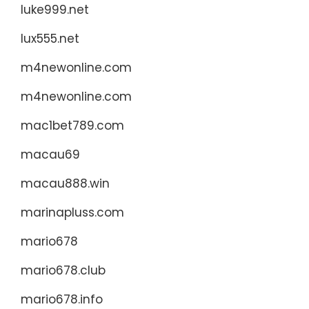
luke999.net
lux555.net
m4newonline.com
m4newonline.com
mac1bet789.com
macau69
macau888.win
marinapluss.com
mario678
mario678.club
mario678.info