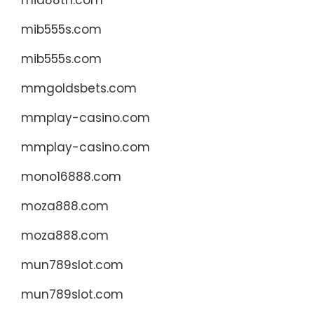
mia88th.com
mib555s.com
mib555s.com
mmgoldsbets.com
mmplay-casino.com
mmplay-casino.com
mono16888.com
moza888.com
moza888.com
mun789slot.com
mun789slot.com