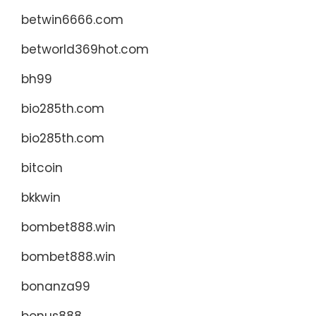
betwin6666.com
betworld369hot.com
bh99
bio285th.com
bio285th.com
bitcoin
bkkwin
bombet888.win
bombet888.win
bonanza99