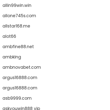
allin99win.win
allone745s.com
allstar168.me
alot66
ambfine88.net
ambking
ambnovabet.com
argus16888.com
argus16888.com
asb9999.com
askyouwin888 vip