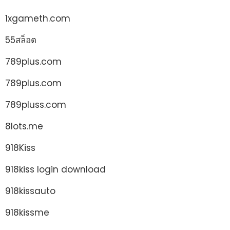
1xgameth.com
55สล็อต
789plus.com
789plus.com
789pluss.com
8lots.me
918Kiss
918kiss login download
918kissauto
918kissme