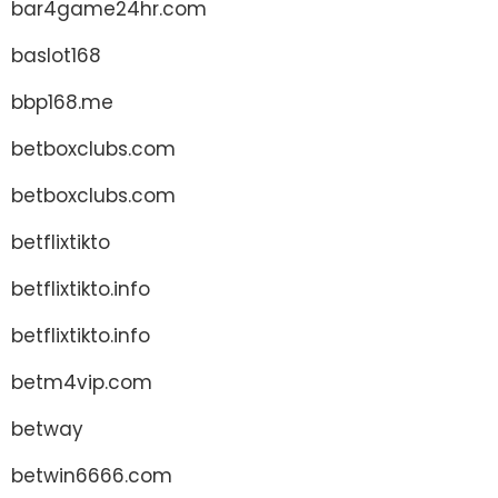
bar4game24hr.com
baslot168
bbp168.me
betboxclubs.com
betboxclubs.com
betflixtikto
betflixtikto.info
betflixtikto.info
betm4vip.com
betway
betwin6666.com