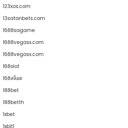
123xos.com
13satanbets.com
1688sagame
1688vegasx.com
1688vegasx.com
168slot
168สล็อต
188bet
188betth
1xbet
1xbit1