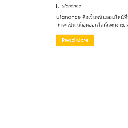
ufanance
ufanance คือเว็บพนันออนไลน์ที่ร
ว่าจะเป็น สล็อตออนไลน์แตกง่าย,
Read More