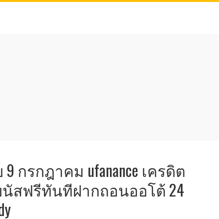
บบ 9 กรกฎาคม ufanance เครดิต
บนัสฟรีทันทีฝากถอนออโต้ 24
dy