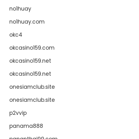
no1huay
no1huay.com
okc4
okcasino159.com
okcasino159.net
okcasino159.net
onesiamclub.site
onesiamclub.site
p2vvip
panama888