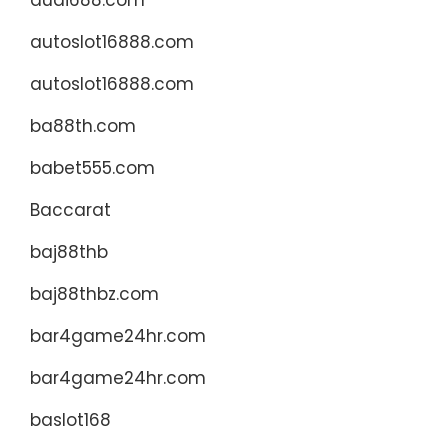
audi688.com
autoslot16888.com
autoslot16888.com
ba88th.com
babet555.com
Baccarat
baj88thb
baj88thbz.com
bar4game24hr.com
bar4game24hr.com
baslot168