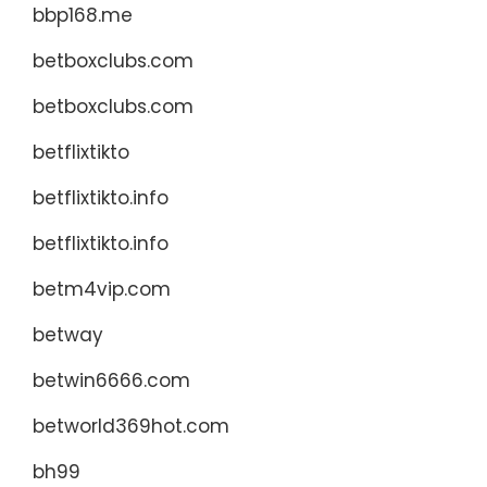
bbp168.me
betboxclubs.com
betboxclubs.com
betflixtikto
betflixtikto.info
betflixtikto.info
betm4vip.com
betway
betwin6666.com
betworld369hot.com
bh99