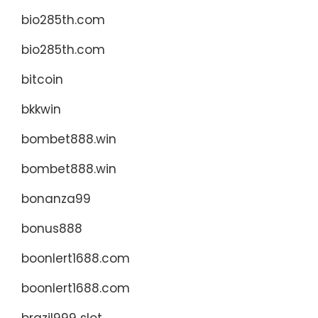
bio285th.com
bio285th.com
bitcoin
bkkwin
bombet888.win
bombet888.win
bonanza99
bonus888
boonlert1688.com
boonlert1688.com