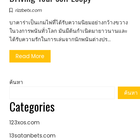
rizzbetx.com
บาคาร่าเป็นเกมไพ่ที่ได้รับความนิยมอย่างกว้างขวาง
ในวงการพนันทั่วโลก มันมีต้นกำเนิดมายาวนานและ
ได้รับความรักในการเล่นจากนักพนันต่างปร…
Read More
ค้นหา
ค้นหา
Categories
123xos.com
13satanbets.com