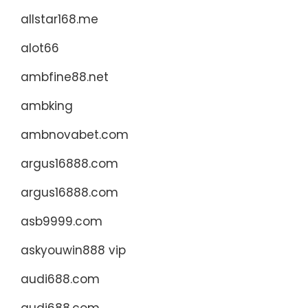
allstar168.me
alot66
ambfine88.net
ambking
ambnovabet.com
argus16888.com
argus16888.com
asb9999.com
askyouwin888 vip
audi688.com