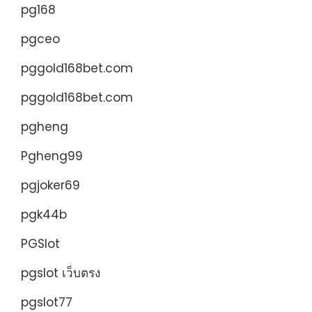
pg168
pgceo
pggold168bet.com
pggold168bet.com
pgheng
Pgheng99
pgjoker69
pgk44b
PGSlot
pgslot เว็บตรง
pgslot77