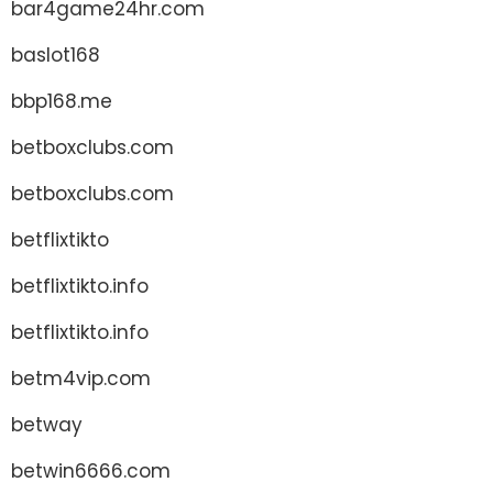
bar4game24hr.com
baslot168
bbp168.me
betboxclubs.com
betboxclubs.com
betflixtikto
betflixtikto.info
betflixtikto.info
betm4vip.com
betway
betwin6666.com