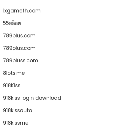
1xgameth.com
55สล็อต
789plus.com
789plus.com
789pluss.com
8lots.me
918Kiss
918kiss login download
918kissauto
918kissme