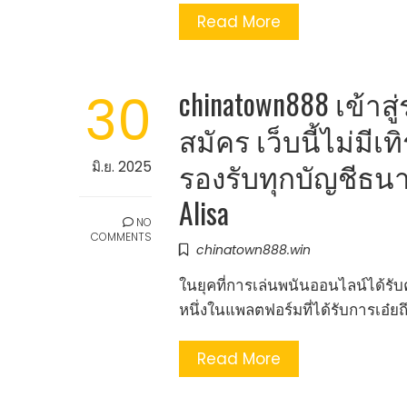
Read More
chinatown888 เข้าสู
30
สมัคร เว็บนี้ไม่มี
รองรับทุกบัญชีธนาค
มิ.ย. 2025
Alisa
NO
COMMENTS
chinatown888.win
ในยุคที่การเล่นพนันออนไลน์ได้ร
หนึ่งในแพลตฟอร์มที่ได้รับการเอ๋ย
Read More