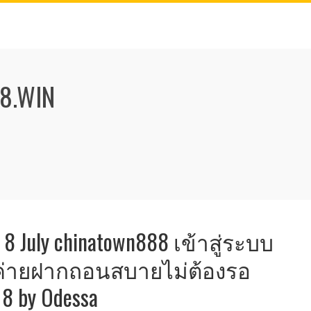
8.WIN
8 July chinatown888 เข้าสู่ระบบ
ค่ายฝากถอนสบายไม่ต้องรอ
8 by Odessa