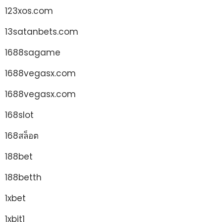
123xos.com
13satanbets.com
1688sagame
1688vegasx.com
1688vegasx.com
168slot
168สล็อต
188bet
188betth
1xbet
1xbit1