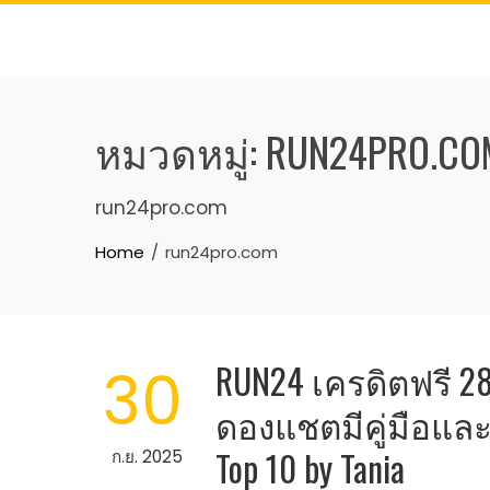
Skip
to
content
หมวดหมู่:
RUN24PRO.CO
run24pro.com
Home
run24pro.com
RUN24 เครดิตฟรี 2
30
ดองแชตมีคู่มือแล
Top 10 by Tania
ก.ย. 2025