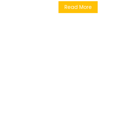
Read More