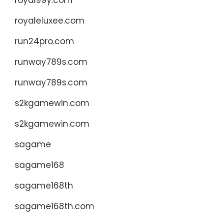
royal99y.com
royaleluxee.com
run24pro.com
runway789s.com
runway789s.com
s2kgamewin.com
s2kgamewin.com
sagame
sagame168
sagame168th
sagame168th.com