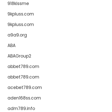
918kissme
9kpluss.com
9kpluss.com
a9a9.org
ABA
ABAGroup2
abbet789.com
abbet789.com
acebet789.com
aden168ss.com
adm789.info