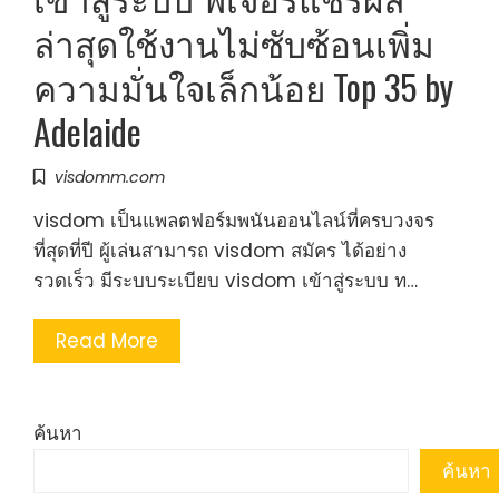
ล่าสุดใช้งานไม่ซับซ้อนเพิ่ม
ความมั่นใจเล็กน้อย Top 35 by
Adelaide
visdomm.com
visdom เป็นแพลตฟอร์มพนันออนไลน์ที่ครบวงจร
ที่สุดที่ปี ผู้เล่นสามารถ visdom สมัคร ได้อย่าง
รวดเร็ว มีระบบระเบียบ visdom เข้าสู่ระบบ ท…
Read More
ค้นหา
ค้นหา