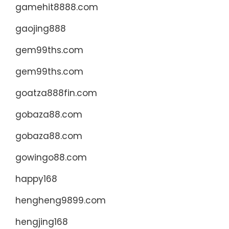
gamehit8888.com
gaojing888
gem99ths.com
gem99ths.com
goatza888fin.com
gobaza88.com
gobaza88.com
gowingo88.com
happy168
hengheng9899.com
hengjing168