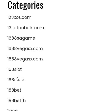
Categories
123xos.com
13satanbets.com
1688sagame
1688vegasx.com
1688vegasx.com
168slot
168สล็อต
188bet
188betth