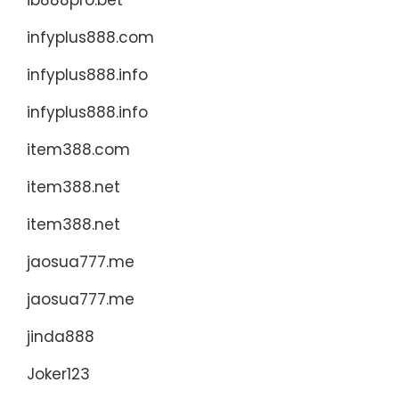
ib888pro.bet
infyplus888.com
infyplus888.info
infyplus888.info
item388.com
item388.net
item388.net
jaosua777.me
jaosua777.me
jinda888
Joker123