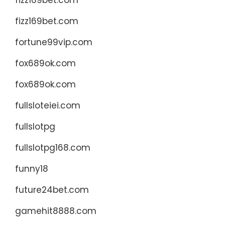
fizz169bet.com
fizz169bet.com
fortune99vip.com
fox689ok.com
fox689ok.com
fullsloteiei.com
fullslotpg
fullslotpg168.com
funny18
future24bet.com
gamehit8888.com