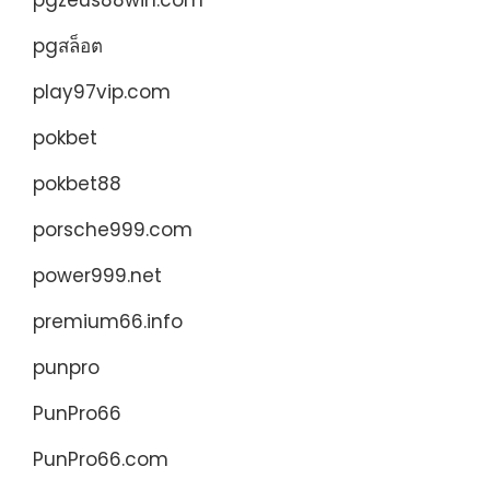
pgzeus88win.com
pgสล็อต
play97vip.com
pokbet
pokbet88
porsche999.com
power999.net
premium66.info
punpro
PunPro66
PunPro66.com