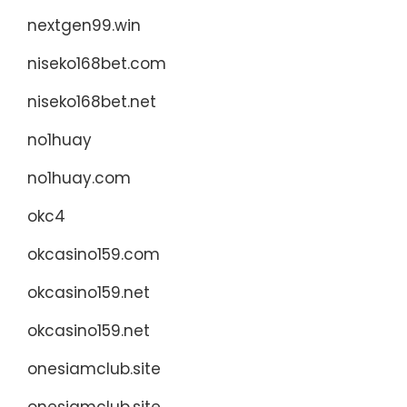
nextgen99.win
niseko168bet.com
niseko168bet.net
no1huay
no1huay.com
okc4
okcasino159.com
okcasino159.net
okcasino159.net
onesiamclub.site