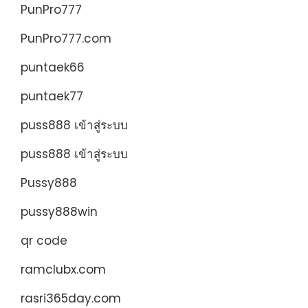
PunPro777
PunPro777.com
puntaek66
puntaek77
puss888 เข้าสู่ระบบ
puss888 เข้าสู่ระบบ
Pussy888
pussy888win
qr code
ramclubx.com
rasri365day.com