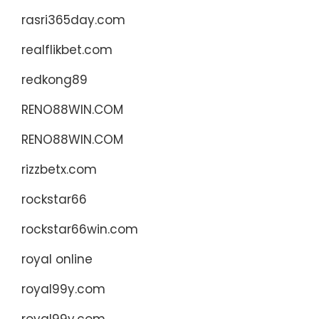
rasri365day.com
realflikbet.com
redkong89
RENO88WIN.COM
RENO88WIN.COM
rizzbetx.com
rockstar66
rockstar66win.com
royal online
royal99y.com