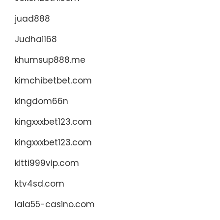
juad888
Judhai168
khumsup888.me
kimchibetbet.com
kingdom66n
kingxxxbet123.com
kingxxxbet123.com
kitti999vip.com
ktv4sd.com
lala55-casino.com