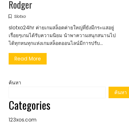
Rodger
Slotxo
slotxo24hr ค่ายเกมสล็อตค่ายใหญ่ที่ยังมีกระแสอยู่
เรื่อยๆเกมได้รับความนิยม นำพาความสนุกสนานไป
ได้ทุกหนทุกแห่งเกมสล็อตออนไลน์มีการปรับ…
Read More
ค้นหา
ค้นหา
Categories
123xos.com