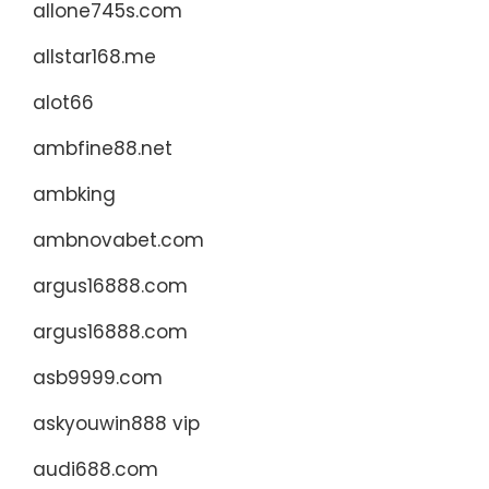
allone745s.com
allstar168.me
alot66
ambfine88.net
ambking
ambnovabet.com
argus16888.com
argus16888.com
asb9999.com
askyouwin888 vip
audi688.com