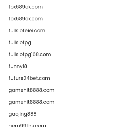
fox689ok.com
fox689ok.com
fullsloteiei.com
fullslotpg
fullslotpg168.com
funny18
future24bet.com
gamehit8888.com
gamehit8888.com
gaojing888
gem99ths.com