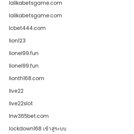
lalikabetsgame.com
lalikabetsgame.com
lcbet444.com
lion123
lionel99.fun
lionel99.fun
lionth168.com
live22
live22slot
lnw365bet.com
lockdown168 เข้าสู่ระบบ