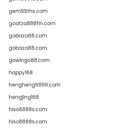
gem99ths.com
goatza888fin.com
gobaza88.com
gobaza88.com
gowingo88.com
happy168
hengheng9899.com
hengjing168
hiso8888s.com
hiso8888s.com