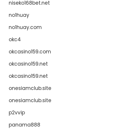
niseko168bet.net
no1huay
no1huay.com
okc4
okcasino159.com
okcasino159.net
okcasino159.net
onesiamclub.site
onesiamclub.site
p2vvip
panama888