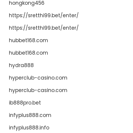
hongkong456
https://sretthi99.bet/enter/
https://sretthi99.bet/enter/
hubbet168.com
hubbet168.com
hydra888
hyperclub-casino.com
hyperclub-casino.com
ib888pro.bet
infyplus888.com
infyplus888.info