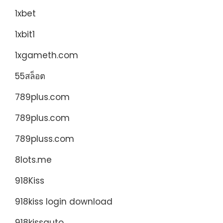
1xbet
1xbit1
1xgameth.com
55สล็อต
789plus.com
789plus.com
789pluss.com
8lots.me
918Kiss
918kiss login download
918kissauto