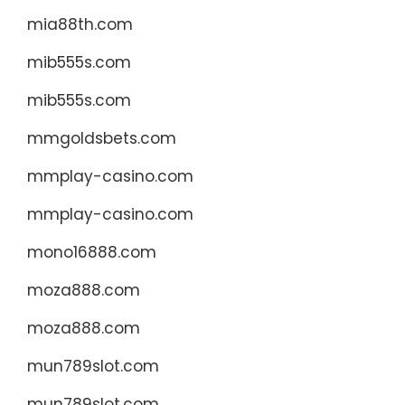
mia88th.com
mib555s.com
mib555s.com
mmgoldsbets.com
mmplay-casino.com
mmplay-casino.com
mono16888.com
moza888.com
moza888.com
mun789slot.com
mun789slot.com