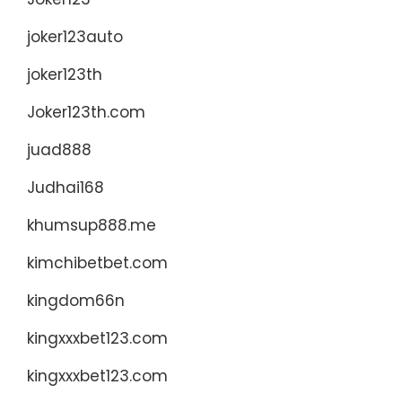
joker123auto
joker123th
Joker123th.com
juad888
Judhai168
khumsup888.me
kimchibetbet.com
kingdom66n
kingxxxbet123.com
kingxxxbet123.com