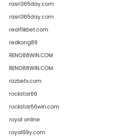
rasri365day.com
rasri365day.com
realflikbet.com
redkong89
RENO88WIN.COM
RENO88WIN.COM
rizzbetx.com
rockstar66
rockstar66win.com
royal online
royal99y.com