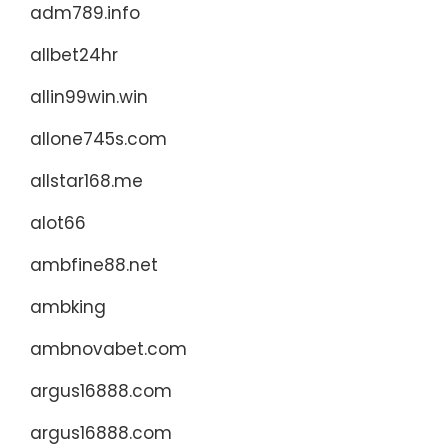
adm789.info
allbet24hr
allin99win.win
allone745s.com
allstar168.me
alot66
ambfine88.net
ambking
ambnovabet.com
argus16888.com
argus16888.com