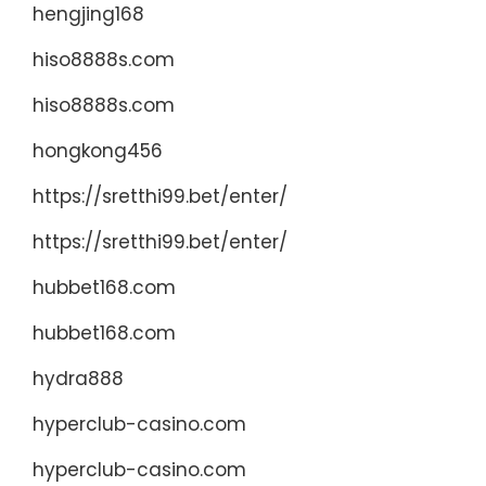
hengjing168
hiso8888s.com
hiso8888s.com
hongkong456
https://sretthi99.bet/enter/
https://sretthi99.bet/enter/
hubbet168.com
hubbet168.com
hydra888
hyperclub-casino.com
hyperclub-casino.com