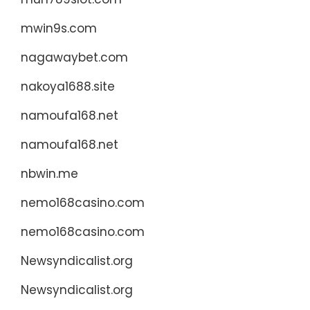
mwin9s.com
nagawaybet.com
nakoya1688.site
namoufa168.net
namoufa168.net
nbwin.me
nemo168casino.com
nemo168casino.com
Newsyndicalist.org
Newsyndicalist.org