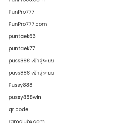
PunPro777
PunPro777.com
puntaek66
puntaek77
puss888 เข้าสู่ระบบ
puss888 เข้าสู่ระบบ
Pussy888
pussy888win
qr code
ramclubx.com