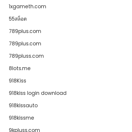
1xgameth.com
55สล็อต
789plus.com
789plus.com
789pluss.com
8lots.me
918Kiss
918kiss login download
918kissauto
918kissme
9kpluss.com