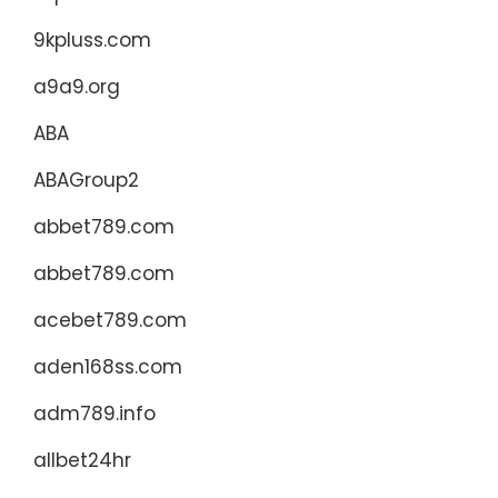
9kpluss.com
a9a9.org
ABA
ABAGroup2
abbet789.com
abbet789.com
acebet789.com
aden168ss.com
adm789.info
allbet24hr