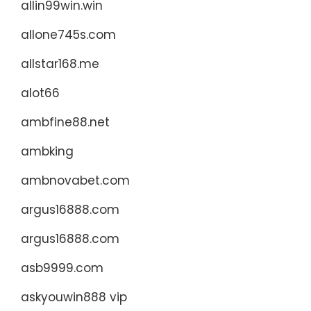
allin99win.win
allone745s.com
allstar168.me
alot66
ambfine88.net
ambking
ambnovabet.com
argus16888.com
argus16888.com
asb9999.com
askyouwin888 vip