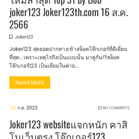
joker123 Joker123th.com 16 ส.ค.
2566
Joker123
Joker123 สุดยอดปากทางเข้าสล็อตโจ๊กเกอร์ที่ดีเยี่ยม
ที่สุด... เพราะเหตุไรถึงเป็นแบบนั้น มาดูกัน!?สล็อต
โจ๊กเกอร์123 เป็นเยี่ยมในค่าย…
Read More
13
ก.ค. 2023
NO COMMENTS
Joker123 websiteแจกหนัก คาสิ
โนเว็บตรง โจ๊กเกอร์123