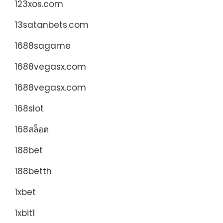
123xos.com
13satanbets.com
1688sagame
1688vegasx.com
1688vegasx.com
168slot
168สล็อต
188bet
188betth
1xbet
1xbit1