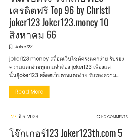
เครดิตฟรี Top 96 by Christi
joker123 Joker123.money 10
สิงหาคม 66
Joker123
joker123.money สล็อตเว็บไซต์ตรงแตกง่าย รับรอง
ความแตกง่ายทุกเกมจำต้อง joker123 เพียงแค่
นั้น!joker123 สล็อตเว็บตรงแตกง่าย รับรองความ…
Read More
27
มิ.ย. 2023
NO COMMENTS
โจ๊กเกอร์123 Joker123th.com 5