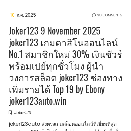
10
ต.ค. 2025
NO COMMENTS
Joker123 9 November 2025
joker123 เกมคาสิโนออนไลน์
No.1 สมาชิกใหม่ 30% เงินชัวร์
พร้อมเปย์ทุกชั่วโมง ผู้นำ
วงการสล็อต joker123 ช่องทาง
เพิ่มรายได้ Top 19 by Ebony
joker123auto.win
Joker123
joker123auto ส่งตรงเกมสล็อตออนไลน์ที่เยี่ยมที่สุด