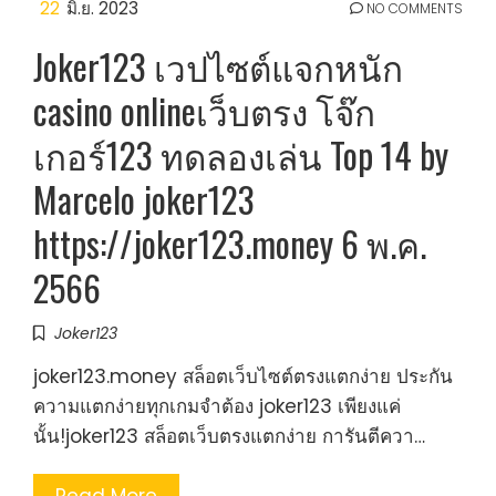
22
มิ.ย. 2023
NO COMMENTS
Joker123 เวปไซต์แจกหนัก
casino onlineเว็บตรง โจ๊ก
เกอร์123 ทดลองเล่น Top 14 by
Marcelo joker123
https://joker123.money 6 พ.ค.
2566
Joker123
joker123.money สล็อตเว็บไซต์ตรงแตกง่าย ประกัน
ความแตกง่ายทุกเกมจำต้อง joker123 เพียงแค่
นั้น!joker123 สล็อตเว็บตรงแตกง่าย การันตีควา…