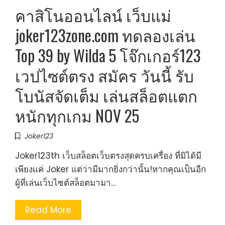
คาสิโนออนไลน์ เว็บแม่
joker123zone.com ทดลองเล่น
Top 39 by Wilda 5 โจ๊กเกอร์123
เวปไซต์ตรง สมัคร วันนี้ รับ
โบนัสจัดเต็ม เล่นสล็อตแตก
หนักทุกเกม NOV 25
Joker123
Joker123th เว็บสล็อตเว็บตรงสุดครบเครื่อง ที่มิได้มี
เพียงแค่ Joker แต่ว่ามีมากยิ่งกว่านั้น!หากคุณเป็นอีก
ผู้ที่เล่นเว็บไซต์สล็อตมามา…
Read More