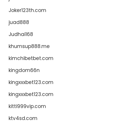
Joker123th.com
juad888
Judhai168
khumsup888.me
kimchibetbet.com
kingdom66n
kingxxxbet123.com
kingxxxbet123.com
kitti999vip.com
ktv4sd.com