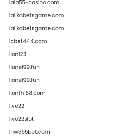
lala55-casino.com
lalikabetsgame.com
lalikabetsgame.com
lcbet444.com
lion123
lionel99.fun
lionel99.fun
lionth168.com
live22
live22slot
lnw365bet.com