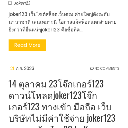
Joker123
joker123 เว็บไซต์สล็อตเว็บตรง ค่ายใหญ่ดังระดับ
นานาชาติ เล่นเหมาะนี่ โอกาสแจ็คพ็อตแตกง่ายดาย
ยิ่งกว่าที่อื่นแน่ๆjoker123 คือชื่อที่ค…
Read More
21
ก.ย. 2023
NO COMMENTS
14 ตุลาคม 23โจ๊กเกอร์123
ดาวน์โหลดjoker123โจ๊ก
เกอร์123 ทางเข้า มือถือ เว็บ
บริษัทไม่มีค่าใช้จ่าย joker123