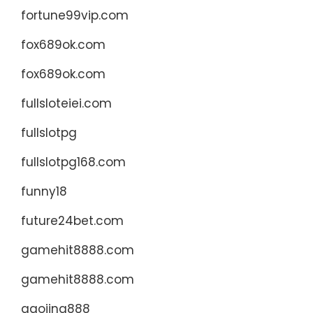
fortune99vip.com
fox689ok.com
fox689ok.com
fullsloteiei.com
fullslotpg
fullslotpg168.com
funny18
future24bet.com
gamehit8888.com
gamehit8888.com
gaojing888