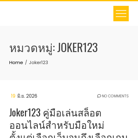
Skip
to
content
หมวดหมู่:
JOKER123
Home
Joker123
19
มิ.ย. 2026
NO COMMENTS
Joker123 คู่มือเล่นสล็อต
ออนไลน์สำหรับมือใหม่
ตั้งแต่เลือกเว็บจนถึงเลือกเกม