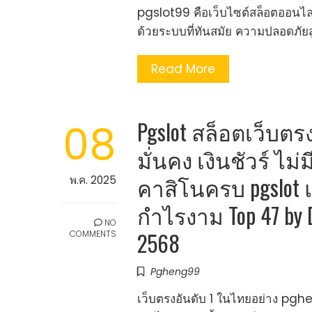
pgslot99 คือเว็บไซต์สล็อตออนไลน
ด้วยระบบที่ทันสมัย ความปลอดภัย
Read More
Pgslot สล็อตเว็บตร
08
มั่นคง เงินชัวร์ ไ
คาสิโนครบ pgslot 
พ.ค. 2025
กำไรงาม Top 47 by
NO
2568
COMMENTS
Pgheng99
เว็บตรงอันดับ 1 ในไทยอย่าง pgh