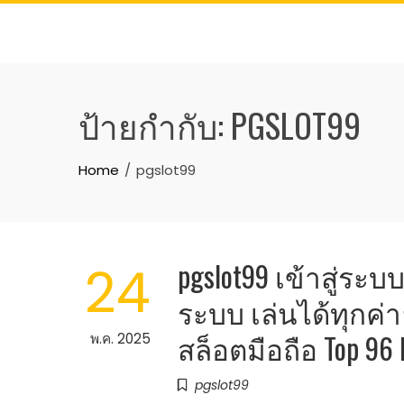
Skip
to
content
ป้ายกำกับ:
PGSLOT99
Home
pgslot99
pgslot99 เข้าสู่ระบ
24
ระบบ เล่นได้ทุกค่า
สล็อตมือถือ Top 96 
พ.ค. 2025
pgslot99