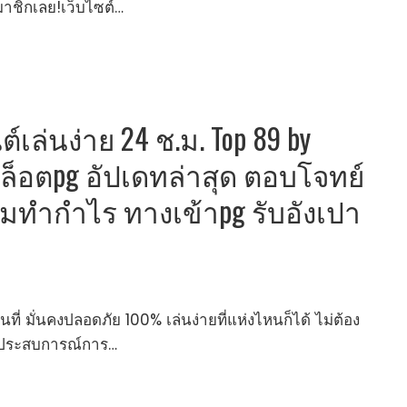
มาชิกเลย!เว็บไซต์…
ต์เล่นง่าย 24 ช.ม. Top 89 by
 สล็อตpg อัปเดทล่าสุด ตอบโจทย์
้อมทำกำไร ทางเข้าpg รับอังเปา
ที่ มั่นคงปลอดภัย 100% เล่นง่ายที่แห่งไหนก็ได้ ไม่ต้อง
าประสบการณ์การ…