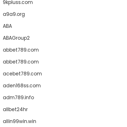
9kpluss.com
a9a9.org
ABA
ABAGroup2
abbet789.com
abbet789.com
acebet789.com
aden168ss.com
adm789.info
allbet24hr
allin99win.win