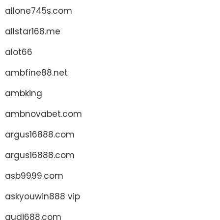
allone745s.com
allstar168.me
alot66
ambfine88.net
ambking
ambnovabet.com
argus16888.com
argus16888.com
asb9999.com
askyouwin888 vip
audi688.com