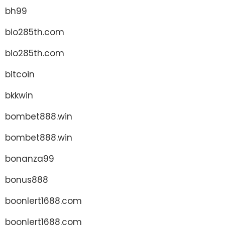
bh99
bio285th.com
bio285th.com
bitcoin
bkkwin
bombet888.win
bombet888.win
bonanza99
bonus888
boonlert1688.com
boonlert1688.com