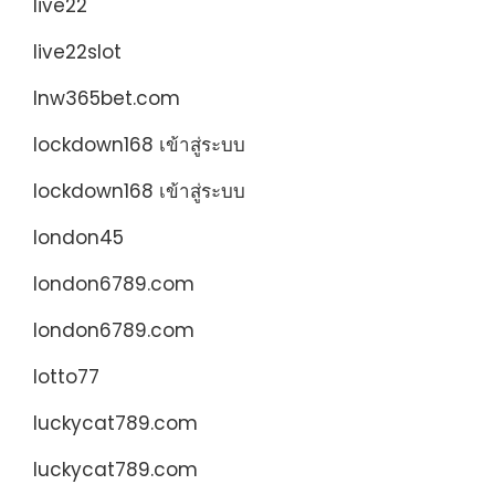
live22
live22slot
lnw365bet.com
lockdown168 เข้าสู่ระบบ
lockdown168 เข้าสู่ระบบ
london45
london6789.com
london6789.com
lotto77
luckycat789.com
luckycat789.com