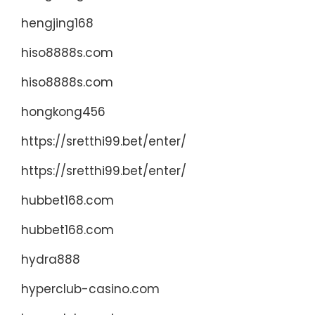
hengjing168
hiso8888s.com
hiso8888s.com
hongkong456
https://sretthi99.bet/enter/
https://sretthi99.bet/enter/
hubbet168.com
hubbet168.com
hydra888
hyperclub-casino.com