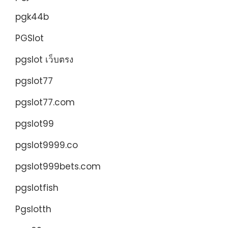
pgk44b
PGSlot
pgslot เว็บตรง
pgslot77
pgslot77.com
pgslot99
pgslot9999.co
pgslot999bets.com
pgslotfish
Pgslotth