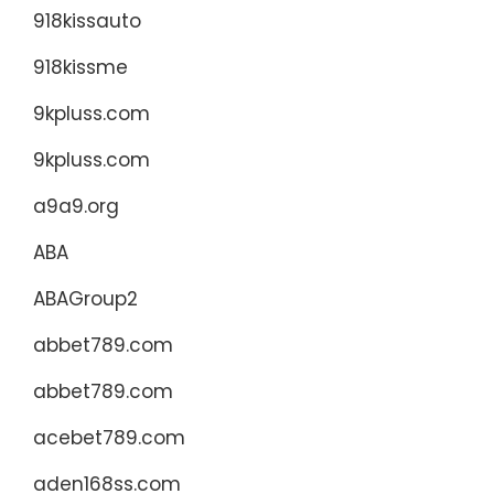
918kissauto
918kissme
9kpluss.com
9kpluss.com
a9a9.org
ABA
ABAGroup2
abbet789.com
abbet789.com
acebet789.com
aden168ss.com