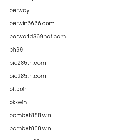
betway
betwin6666.com
betworld369hot.com
bh99
bio285th.com
bio285th.com
bitcoin
bkkwin
bombet888.win
bombet888.win