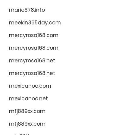
mario678.info
meekin365day.com
mercyrosa168.com
mercyrosa168.com
mercyrosa168.net
mercyrosa168.net
mexicanoo.com
mexicanoo.net
mfj889xx.com
mfj889xx.com