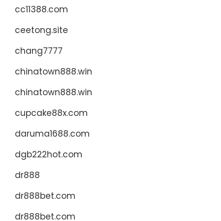
cc11388.com
ceetong.site
chang7777
chinatown888.win
chinatown888.win
cupcake88x.com
daruma1688.com
dgb222hot.com
dr888
dr888bet.com
dr888bet.com