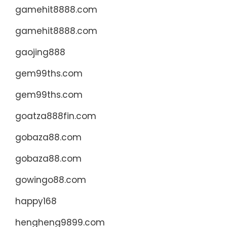
gamehit8888.com
gamehit8888.com
gaojing888
gem99ths.com
gem99ths.com
goatza888fin.com
gobaza88.com
gobaza88.com
gowingo88.com
happy168
hengheng9899.com