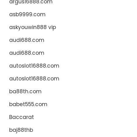
argus16888.com
asb9999.com
askyouwin888 vip
audi688.com
audi688.com
autoslot16888.com
autoslot16888.com
ba88th.com
babet555.com
Baccarat
baj88thb