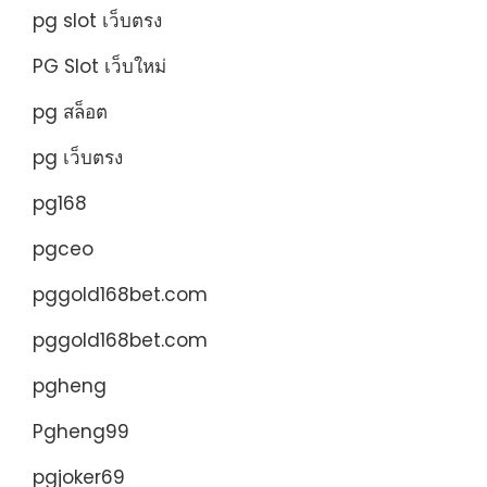
pg slot เว็บตรง
PG Slot เว็บใหม่
pg สล็อต
pg เว็บตรง
pg168
pgceo
pggold168bet.com
pggold168bet.com
pgheng
Pgheng99
pgjoker69