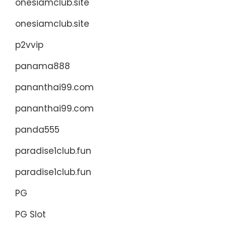
onesiamclub.site
onesiamclub.site
p2vvip
panama888
pananthai99.com
pananthai99.com
panda555
paradise1club.fun
paradise1club.fun
PG
PG Slot