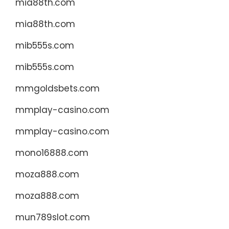
mia88th.com
mia88th.com
mib555s.com
mib555s.com
mmgoldsbets.com
mmplay-casino.com
mmplay-casino.com
mono16888.com
moza888.com
moza888.com
mun789slot.com