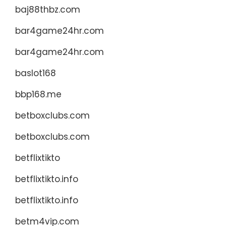
baj88thbz.com
bar4game24hr.com
bar4game24hr.com
baslot168
bbp168.me
betboxclubs.com
betboxclubs.com
betflixtikto
betflixtikto.info
betflixtikto.info
betm4vip.com