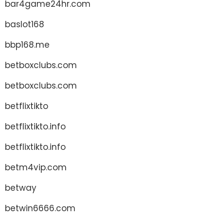
bar4game24hr.com
baslot168
bbp168.me
betboxclubs.com
betboxclubs.com
betflixtikto
betflixtikto.info
betflixtikto.info
betm4vip.com
betway
betwin6666.com