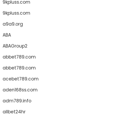
9kpluss.com
9kpluss.com
a9a9.org
ABA
ABAGroup2
abbet789.com
abbet789.com
acebet789.com
aden168ss.com
adm789.info
allbet24hr