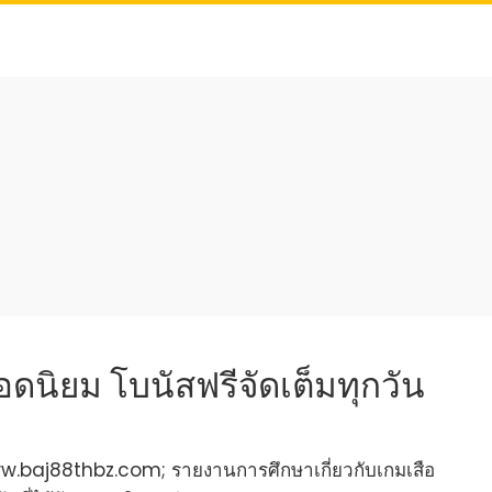
อดนิยม โบนัสฟรีจัดเต็มทุกวัน
ww.baj88thbz.com; รายงานการศึกษาเกี่ยวกับเกมเสือ