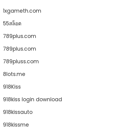
1xgameth.com
55สล็อต
789plus.com
789plus.com
789pluss.com
8lots.me
918Kiss
918kiss login download
918kissauto
918kissme