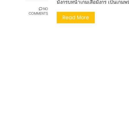
มังกรบทนำเกมเสือมังกร เป็นเกมพน
NO
COMMENTS
Read More