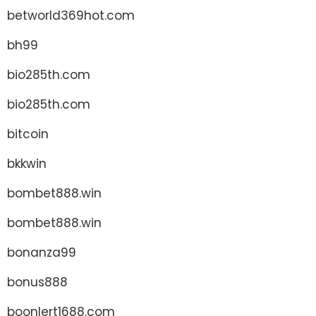
betworld369hot.com
bh99
bio285th.com
bio285th.com
bitcoin
bkkwin
bombet888.win
bombet888.win
bonanza99
bonus888
boonlert1688.com