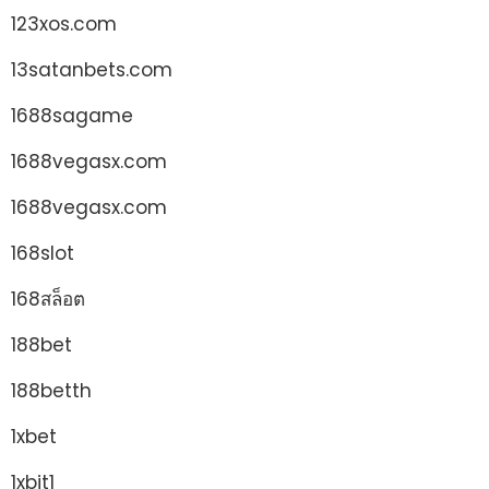
123xos.com
13satanbets.com
1688sagame
1688vegasx.com
1688vegasx.com
168slot
168สล็อต
188bet
188betth
1xbet
1xbit1