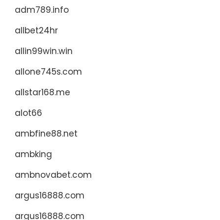
adm789.info
allbet24hr
allin99win.win
allone745s.com
allstar168.me
alot66
ambfine88.net
ambking
ambnovabet.com
argus16888.com
argus16888.com