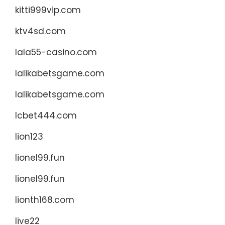
kitti999vip.com
ktv4sd.com
lala55-casino.com
lalikabetsgame.com
lalikabetsgame.com
lcbet444.com
lion123
lionel99.fun
lionel99.fun
lionth168.com
live22