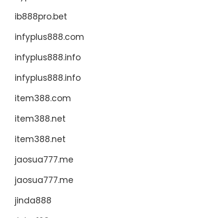
ib888pro.bet
infyplus888.com
infyplus888.info
infyplus888.info
item388.com
item388.net
item388.net
jaosua777.me
jaosua777.me
jinda888