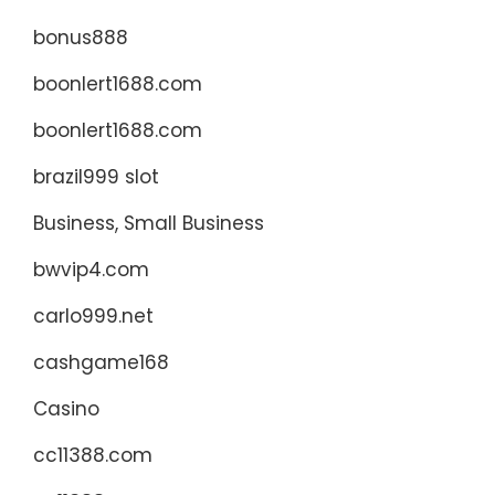
bonus888
boonlert1688.com
boonlert1688.com
brazil999 slot
Business, Small Business
bwvip4.com
carlo999.net
cashgame168
Casino
cc11388.com