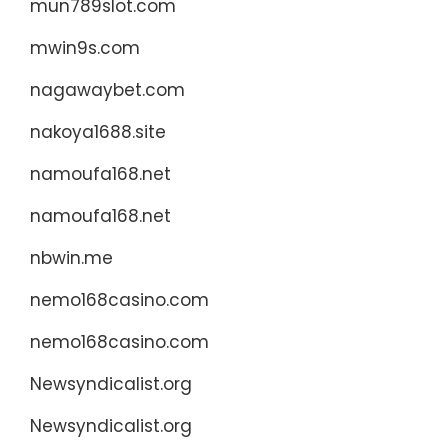
mun789slot.com
mwin9s.com
nagawaybet.com
nakoya1688.site
namoufa168.net
namoufa168.net
nbwin.me
nemo168casino.com
nemo168casino.com
Newsyndicalist.org
Newsyndicalist.org