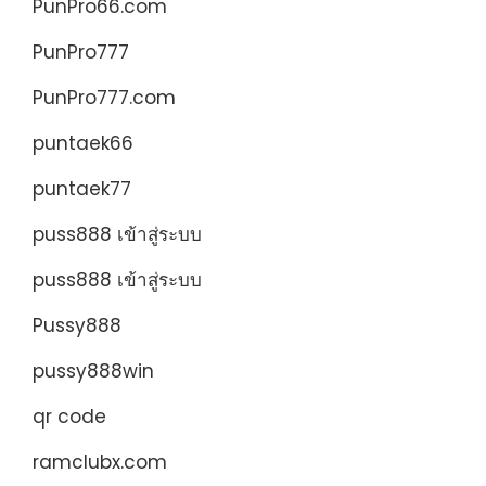
PunPro66.com
PunPro777
PunPro777.com
puntaek66
puntaek77
puss888 เข้าสู่ระบบ
puss888 เข้าสู่ระบบ
Pussy888
pussy888win
qr code
ramclubx.com