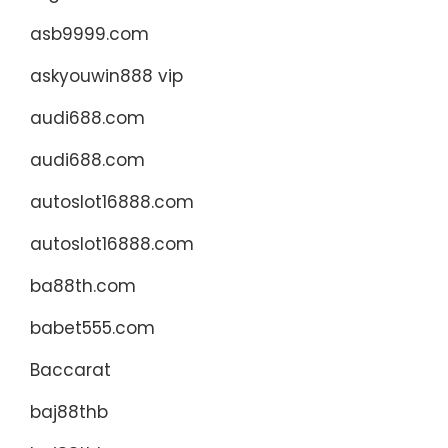
asb9999.com
askyouwin888 vip
audi688.com
audi688.com
autoslot16888.com
autoslot16888.com
ba88th.com
babet555.com
Baccarat
baj88thb