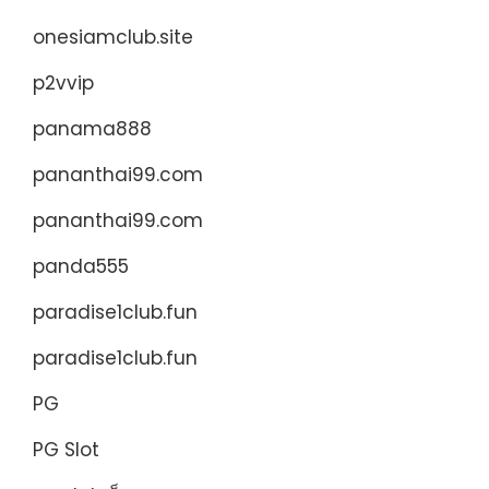
onesiamclub.site
p2vvip
panama888
pananthai99.com
pananthai99.com
panda555
paradise1club.fun
paradise1club.fun
PG
PG Slot