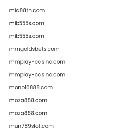
mia88th.com
mib555s.com
mib555s.com
mmgoldsbets.com
mmplay-casino.com
mmplay-casino.com
mono16888.com
moza888.com
moza888.com
mun789slot.com