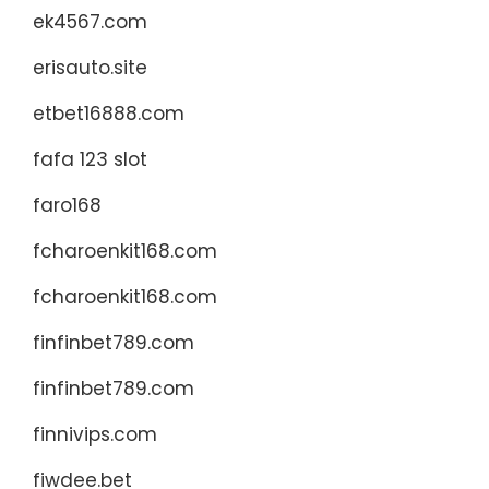
ek4567.com
erisauto.site
etbet16888.com
fafa 123 slot
faro168
fcharoenkit168.com
fcharoenkit168.com
finfinbet789.com
finfinbet789.com
finnivips.com
fiwdee.bet