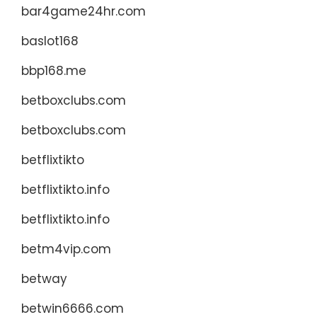
bar4game24hr.com
baslot168
bbp168.me
betboxclubs.com
betboxclubs.com
betflixtikto
betflixtikto.info
betflixtikto.info
betm4vip.com
betway
betwin6666.com