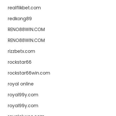
realflikbet.com
redkong89
RENO88WIN.COM
RENO88WIN.COM
rizzbetx.com
rockstar66
rockstar66win.com
royal online
royal99y.com
royal99y.com