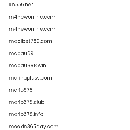
lux555.net
m4newonline.com
m4newonline.com
mac1bet789.com
macau69
macau888.win
marinapluss.com
mario678
mario678.club
mario678.info
meekin365day.com