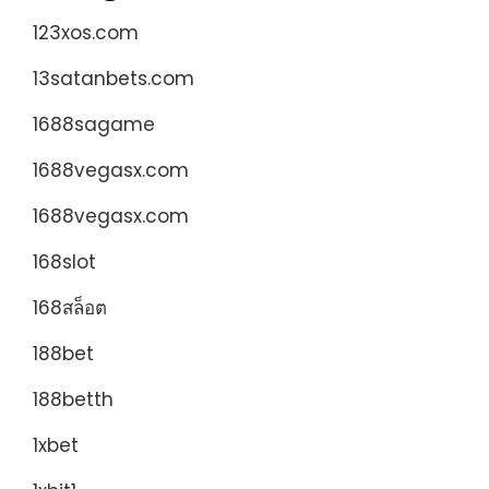
123xos.com
13satanbets.com
1688sagame
1688vegasx.com
1688vegasx.com
168slot
168สล็อต
188bet
188betth
1xbet