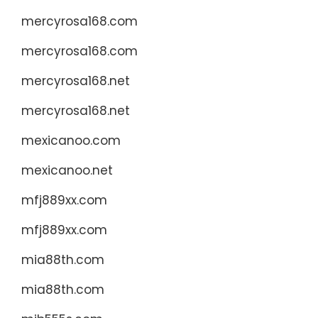
mercyrosa168.com
mercyrosa168.com
mercyrosa168.net
mercyrosa168.net
mexicanoo.com
mexicanoo.net
mfj889xx.com
mfj889xx.com
mia88th.com
mia88th.com