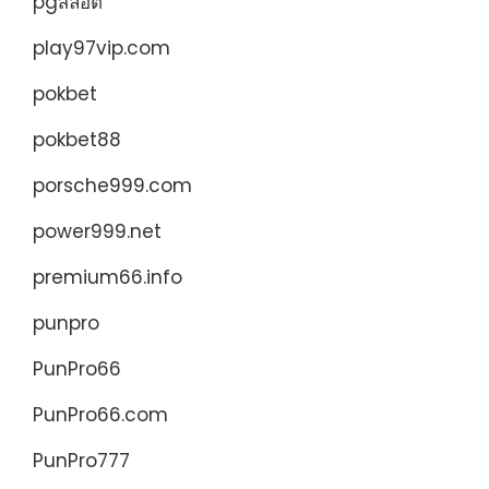
pgสล็อต
play97vip.com
pokbet
pokbet88
porsche999.com
power999.net
premium66.info
punpro
PunPro66
PunPro66.com
PunPro777