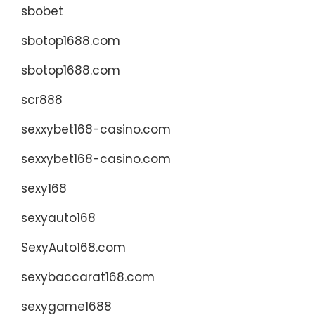
sbobet
sbotop1688.com
sbotop1688.com
scr888
sexxybet168-casino.com
sexxybet168-casino.com
sexy168
sexyauto168
SexyAuto168.com
sexybaccarat168.com
sexygame1688