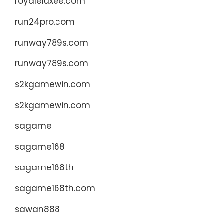
royaleluxee.com
run24pro.com
runway789s.com
runway789s.com
s2kgamewin.com
s2kgamewin.com
sagame
sagame168
sagame168th
sagame168th.com
sawan888