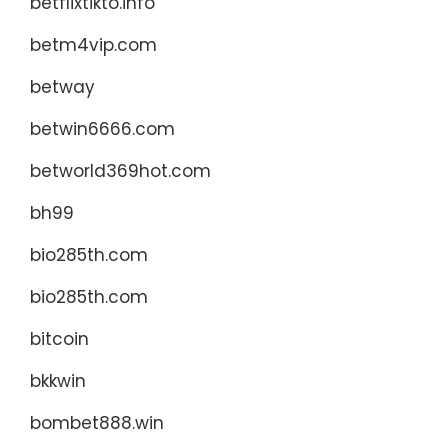
betflixtikto.info
betm4vip.com
betway
betwin6666.com
betworld369hot.com
bh99
bio285th.com
bio285th.com
bitcoin
bkkwin
bombet888.win