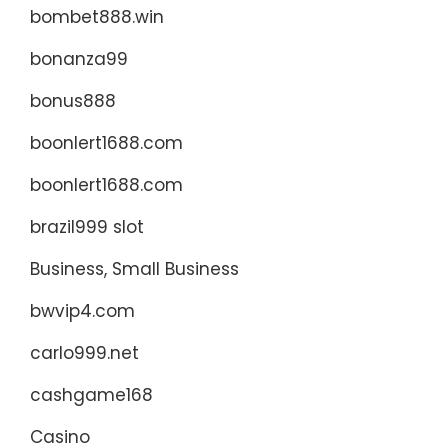
bombet888.win
bonanza99
bonus888
boonlert1688.com
boonlert1688.com
brazil999 slot
Business, Small Business
bwvip4.com
carlo999.net
cashgame168
Casino