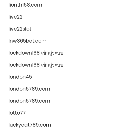
lionth168.com
live22
live22slot
lnw365bet.com
lockdown168 เข้าสู่ระบบ
lockdown168 เข้าสู่ระบบ
london45
london6789.com
london6789.com
lotto77
luckycat789.com