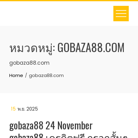
Skip
to
content
หมวดหมู่:
GOBAZA88.COM
gobaza88.com
Home
gobaza88.com
15
พ.ย. 2025
gobaza88 24 November
gobaza88 เครดิตฟรี กรอกสั้นๆ