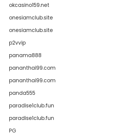
okcasino159.net
onesiamclub.site
onesiamclub.site
p2vvip
panama888
pananthai99.com
pananthai99.com
panda555
paradise1club.fun
paradise1club.fun
PG