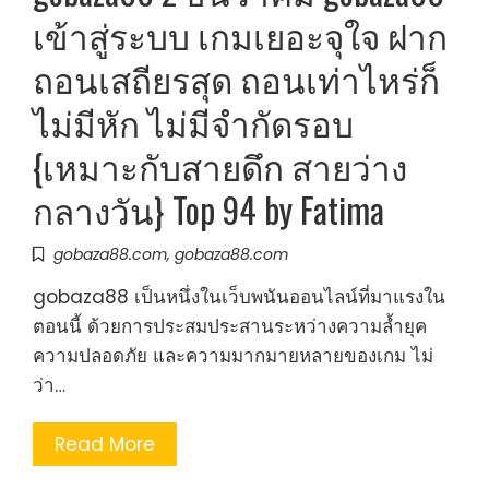
เข้าสู่ระบบ เกมเยอะจุใจ ฝาก
ถอนเสถียรสุด ถอนเท่าไหร่ก็
ไม่มีหัก ไม่มีจำกัดรอบ
{เหมาะกับสายดึก สายว่าง
กลางวัน} Top 94 by Fatima
gobaza88.com
,
gobaza88.com
gobaza88 เป็นหนึ่งในเว็บพนันออนไลน์ที่มาแรงใน
ตอนนี้ ด้วยการประสมประสานระหว่างความล้ำยุค
ความปลอดภัย และความมากมายหลายของเกม ไม่
ว่า…
Read More