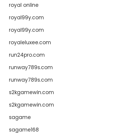
royal online
royal99y.com
royal99y.com
royaleluxee.com
run24pro.com
runway789s.com
runway789s.com
s2kgamewin.com
s2kgamewin.com
sagame
sagame168