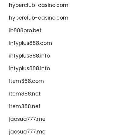
hyperclub-casino.com
hyperclub-casino.com
ib888pro.bet
infyplus888.com
infyplus888.info
infyplus888.info
item388.com
item388.net
item388.net
jaosua777.me
jaosua777.me