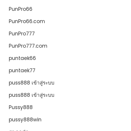
PunPro66
PunPro66.com
PunPro777
PunPro777.com
puntaek66
puntaek77
puss888 เข้าสู่ระบบ
puss888 เข้าสู่ระบบ
Pussy888
pussy888win