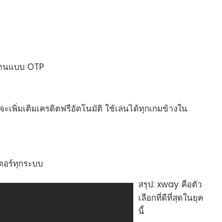
ัวตนแบบ OTP
ะเพิ่มเติมเครดิตฟรีอัตโนมัติ ใช้เล่นได้ทุกเกมข้างใน
ตอร์ทุกระบบ
สรุป: xway คือตัว
เลือกที่ดีที่สุดในยุค
นี้