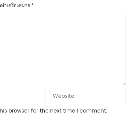
ูกทำเครื่องหมาย
*
his browser for the next time I comment.