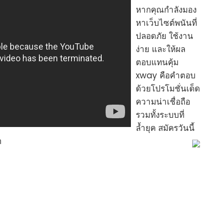
หากคุณกำลังมอง
หาเว็บไซต์พนันที่
ปลอดภัย ใช้งาน
ง่าย และให้ผล
ตอบแทนคุ้ม
xway คือคำตอบ
ด้วยโปรโมชั่นเด็ด
ความน่าเชื่อถือ
รวมทั้งระบบที่
ล้ำยุค สมัครวันนี้
า