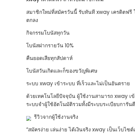
สมาชิกใหม่ที่สมัครวันนี้ รับทันที xway เครดิตฟร
ตกลง
กิจกรรมโบนัสทุกวัน
โบนัสฝากรายวัน 10%
คืนยอดเสียทุกสัปดาห์
โบนัสวันเกิดและก็ของขวัญพิเศษ
ระบบ xway เข้าระบบ ที่เร็วและไม่เป็นอันตราย
ด้วยเทคโนโลยีปัจจุบัน ผู้ใช้งานสามารถ xway เข้า
ระบบจำผู้ใช้อัตโนมัติรวมทั้งมีระบบระเบียบการันตีต
รีวิวจากผู้ใช้งานจริง
“สมัครง่าย เล่นง่าย ได้เงินจริง xway เป็นเว็บไซ