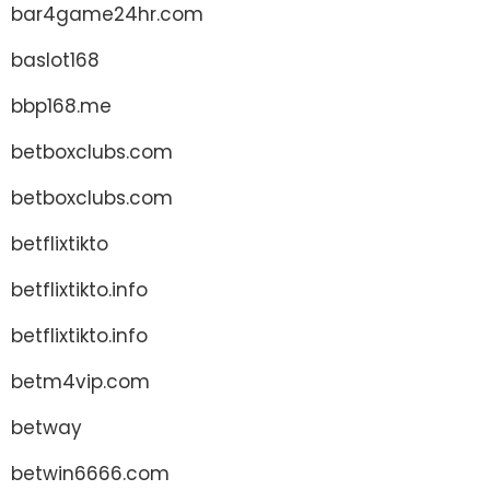
bar4game24hr.com
baslot168
bbp168.me
betboxclubs.com
betboxclubs.com
betflixtikto
betflixtikto.info
betflixtikto.info
betm4vip.com
betway
betwin6666.com