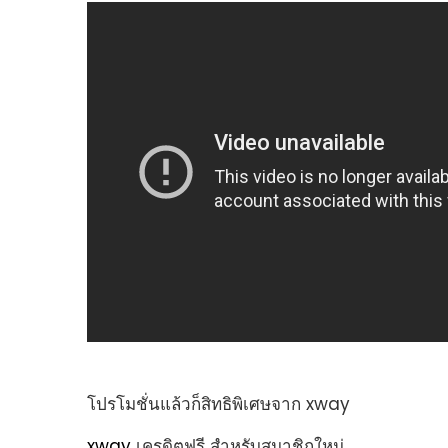
โปรโมชั่นแล้วก็สิทธิพิเศษจาก xway
xway
เครดิตฟรี สำหรับสมาชิกใหม่