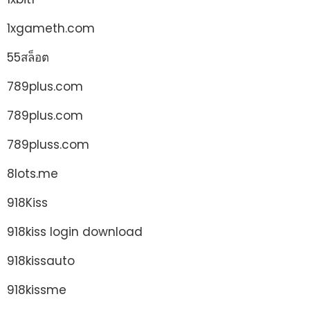
1xgameth.com
55สล็อต
789plus.com
789plus.com
789pluss.com
8lots.me
918Kiss
918kiss login download
918kissauto
918kissme