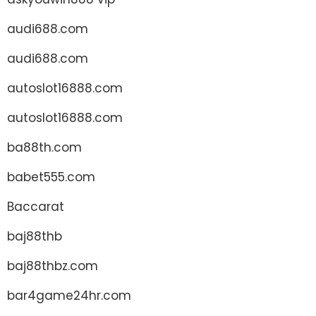
audi688.com
audi688.com
autoslot16888.com
autoslot16888.com
ba88th.com
babet555.com
Baccarat
baj88thb
baj88thbz.com
bar4game24hr.com