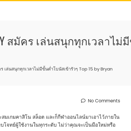
Y สมัคร เล่นสนุกทุกเวลาไม่มีข
เล่นสนุกทุกเวลาไม่มีขั้นต่ำโบนัสเข้ารัวๆ Top 15 by Bryan
No Comments
ะสมเกมคาสิโน สล็อต และก็กีฬาออนไลน์มาเอาไว้ภายใน
ตอบโจทย์ผู้ใช้งานในทุกระดับ ไม่ว่าคุณจะเป็นมือใหม่หรือ