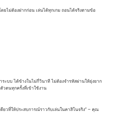
ี โดยไม่ต้องฝากก่อน เล่นได้ทุกเกม ถอนได้จริงตามข้อ
ระบบ ได้ข้างในไม่กี่วินาที ไม่ต้องจำรหัสผ่านให้ยุ่งยาก
ัวตนทุกครั้งที่เข้าใช้งาน
ต์เดียวที่ให้ประสบการณ์ราวกับเล่นในคาสิโนจริง” – คุณ