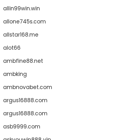
allin99win.win
allone745s.com
allstar168.me
alot66
ambfine88.net
ambking
ambnovabet.com
argus16888.com
argus16888.com
asb9999.com
askyouwin888 vip