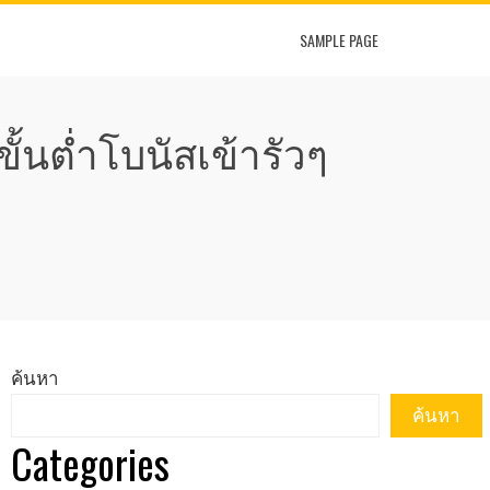
SAMPLE PAGE
ั้นต่ำโบนัสเข้ารัวๆ
ค้นหา
ค้นหา
Categories