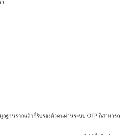
นา
ข้อมูลฐานรากแล้วก็รับรองตัวตนผ่านระบบ OTP ก็สามารถ