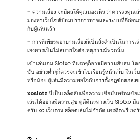
– ความเสี่ยง จะมีผลให้คุณมองเห็นว่าควรลงทุนเล
มองหาเว็บไซต์ป้อมปราการอาจและระบบที่ดีก่อนการต
กับผู้เล่นแล้ว
– การที่เพียรพยายามเลี่ยงก็เป็นสิ่งจำเป็นในการเล
เองควรเป็นไม่สบายใจต่อเหตุการณ์พวกนั้น
เข้าเล่นเกม Slotxo ทีแรกๆก็อาจมีความสับสน โดยเ
ขับ อย่างต่ำๆก็ควรจะเข้าไปเรียนรู้หน้าเว็บ ในเ
หรือน้อย ผู้เล่นมีความพอใจกับการตั้งกฎข้อตกลง
xoslotz
นี่เป็นเคล็ดลับเพื่อความเชื่อมั่นพร้อมข
เล่นได้อย่างมีความสุข ดูดีดีนะทางเว็บ Slotxo ม
ครับ xo เว็บตรง สล็อตเล่นไม่จำกัด เครดิตฟรี กดรั