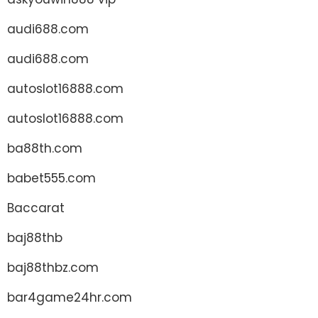
audi688.com
audi688.com
autoslot16888.com
autoslot16888.com
ba88th.com
babet555.com
Baccarat
baj88thb
baj88thbz.com
bar4game24hr.com