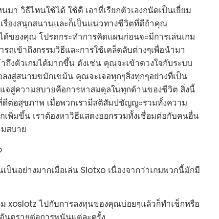
หนมา วิธีไหนใช้ได้ ใช้ดี เอาที่เรียกตัวเองถนัดเป็นเยี่ยม
เรื่องสนุกสนานและก็เป็นแนวทางชีวิตที่ดีถ้าคุณ
ายได้ของคุณ โปรดกระทำการคิดแผนก่อนจะมีการเล่นเกม
รถเข้าถึงกรรมวิธีและการใช้เคล็ดลับต่างๆเพื่อนำมา
ถึงตัวเกมได้มากขึ้น ดังเช่น คุณจะเข้าดวงใจกับระบบ
อลงสู่สนามขมักเขม้น คุณจะเจอทุกๆสิ่งทุกๆอย่างที่เป็น
สู่ความสบายคือการหาสมดุลในทุกด้านของชีวิต สิ่งนี้
่ดีต่อสุขภาพ เมื่อพวกเรามีสติสัมปชัญญะรวมทั้งความ
เพิ่มขึ้น เราต้องหาวิธีแสดงออกรวมทั้งเชื่อมต่อกับคนอื่น
วามสบาย
o
ป็นอย่างมากเมื่อเล่น Slotxo เนื่องจากว่าเกมพวกนี้มักมี
เกม xoslotz ไปกับการลงทุนของคุณบ่อยๆแล้วก็ทำเช็กหรือ
ีอันตรายต่อการพนันแต่ละครั้ง