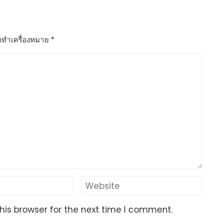
ูกทำเครื่องหมาย
*
his browser for the next time I comment.