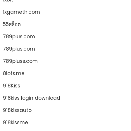
1xgameth.com
55สล็อต
789plus.com
789plus.com
789pluss.com
8lots.me
918Kiss
918kiss login download
918kissauto
918kissme