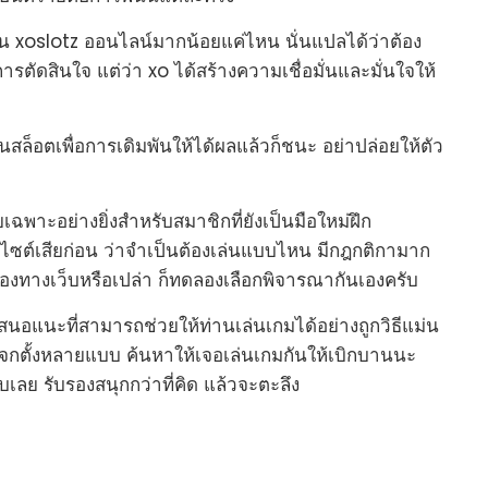
่น xoslotz ออนไลน์มากน้อยแค่ไหน นั่นแปลได้ว่าต้อง
ัดสินใจ แต่ว่า xo ได้สร้างความเชื่อมั่นและมั่นใจให้
่นสล็อตเพื่อการเดิมพันให้ได้ผลแล้วก็ชนะ อย่าปล่อยให้ตัว
ฉพาะอย่างยิ่งสำหรับสมาชิกที่ยังเป็นมือใหม่ฝึก
ว็บไซต์เสียก่อน ว่าจำเป็นต้องเล่นแบบไหน มีกฎกติกามาก
ของทางเว็บหรือเปล่า ก็ทดลองเลือกพิจารณากันเองครับ
้อเสนอแนะที่สามารถช่วยให้ท่านเล่นเกมได้อย่างถูกวิธีแม่น
ีแจกตั้งหลายแบบ ค้นหาให้เจอเล่นเกมกันให้เบิกบานนะ
บเลย รับรองสนุกกว่าที่คิด แล้วจะตะลึง