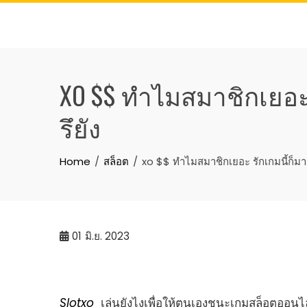
Skip
to
content
XO $$ ทำไมสมาชิกเยอะ 
รึยัง
Home
สล็อต
xo $$ ทำไมสมาชิกเยอะ รักเกมนี้ก็มา
01
มิ.ย. 2023
Slotxo
เล่นยังไงเพื่อให้ตนเองชนะเกมสล็อตออนไ