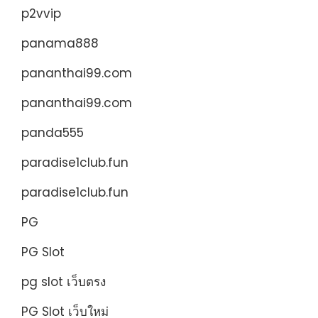
p2vvip
panama888
pananthai99.com
pananthai99.com
panda555
paradise1club.fun
paradise1club.fun
PG
PG Slot
pg slot เว็บตรง
PG Slot เว็บใหม่