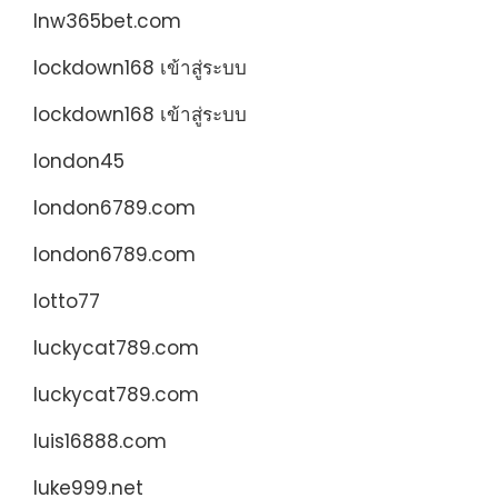
lnw365bet.com
lockdown168 เข้าสู่ระบบ
lockdown168 เข้าสู่ระบบ
london45
london6789.com
london6789.com
lotto77
luckycat789.com
luckycat789.com
luis16888.com
luke999.net