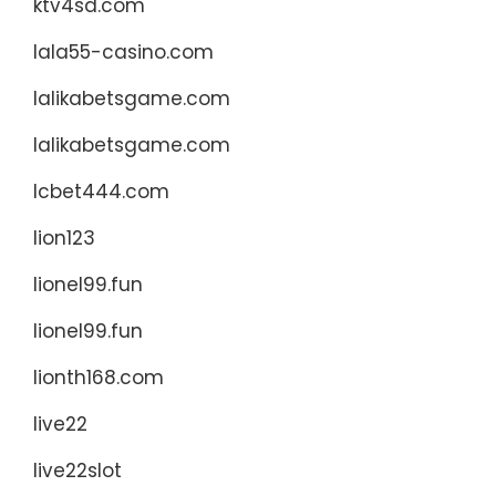
ktv4sd.com
lala55-casino.com
lalikabetsgame.com
lalikabetsgame.com
lcbet444.com
lion123
lionel99.fun
lionel99.fun
lionth168.com
live22
live22slot