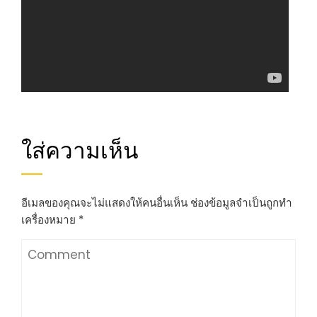
ใส่ความเห็น
อีเมลของคุณจะไม่แสดงให้คนอื่นเห็น
ช่องข้อมูลจำเป็นถูกทำ
เครื่องหมาย
*