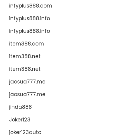
infyplus888.com
infyplus888.info
infyplus888.info
item388.com
item388.net
item388.net
jaosua777.me
jaosua777.me
jinda888
Joker123
joker123auto