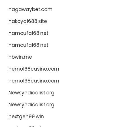
nagawaybet.com
nakoya1688.site
namoufa168.net
namoufa168.net
nbwin.me
nemo168casino.com
nemo168casino.com
Newsyndicalist.org
Newsyndicalist.org
nextgen99.win