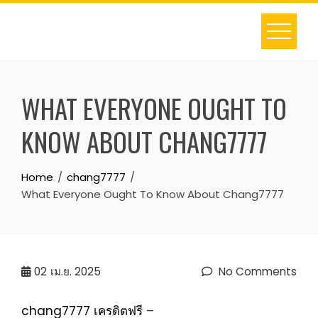
Skip
to
content
WHAT EVERYONE OUGHT TO
KNOW ABOUT CHANG7777
Home
chang7777
What Everyone Ought To Know About Chang7777
02
เม.ย. 2025
No Comments
chang7777 เครดิตฟรี
–