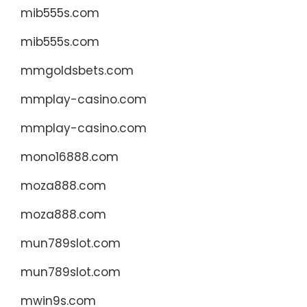
mib555s.com
mib555s.com
mmgoldsbets.com
mmplay-casino.com
mmplay-casino.com
mono16888.com
moza888.com
moza888.com
mun789slot.com
mun789slot.com
mwin9s.com