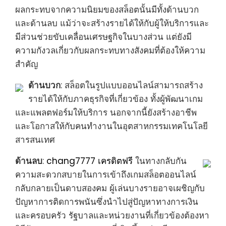
ผลกระทบจากความนิยมของสล็อตนั้นมีทั้งด้านบวก
และด้านลบ แม้ว่าจะสร้างรายได้ให้กับผู้ให้บริการและ
มีส่วนช่วยขับเคลื่อนเศรษฐกิจในบางส่วน แต่ยังมี
ความกังวลเกี่ยวกับผลกระทบทางสังคมที่ต้องให้ความ
สำคัญ
ด้านบวก
: สล็อตในรูปแบบออนไลน์สามารถสร้าง
รายได้ให้กับภาคธุรกิจที่เกี่ยวข้อง ทั้งผู้พัฒนาเกม
และแพลตฟอร์มให้บริการ นอกจากนี้ยังสร้างอาชีพ
และโอกาสให้กับคนทำงานในอุตสาหกรรมเทคโนโลยี
สารสนเทศ
ด้านลบ
:
chang7777 เครดิตฟรี
ในทางกลับกัน
ความสะดวกสบายในการเข้าถึงเกมสล็อตออนไลน์
กลับกลายเป็นดาบสองคม ผู้เล่นบางรายอาจเผชิญกับ
ปัญหาการติดการพนันซึ่งนำไปสู่ปัญหาทางการเงิน
และครอบครัว รัฐบาลและหน่วยงานที่เกี่ยวข้องต้องหา