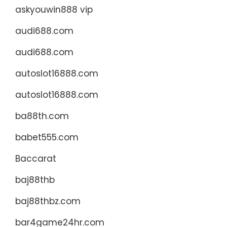
askyouwin888 vip
audi688.com
audi688.com
autoslot16888.com
autoslot16888.com
ba88th.com
babet555.com
Baccarat
baj88thb
baj88thbz.com
bar4game24hr.com