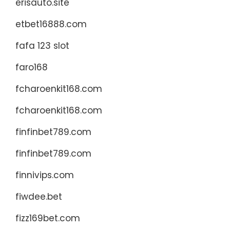
erisauto.site
etbet16888.com
fafa 123 slot
faro168
fcharoenkit168.com
fcharoenkit168.com
finfinbet789.com
finfinbet789.com
finnivips.com
fiwdee.bet
fizz169bet.com