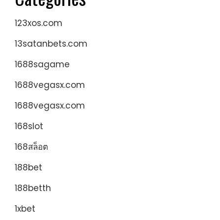
123xos.com
13satanbets.com
1688sagame
1688vegasx.com
1688vegasx.com
168slot
168สล็อต
188bet
188betth
1xbet