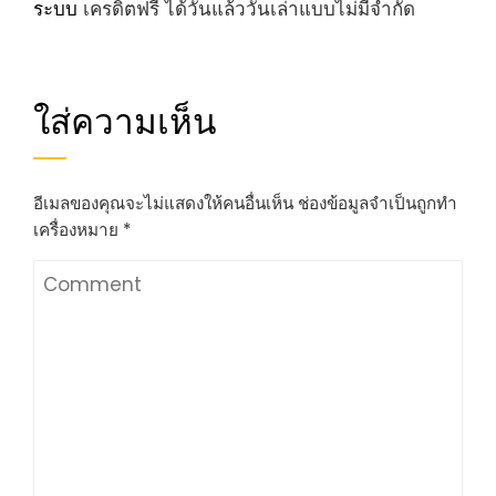
ระบบ
เครดิตฟรี ได้วันแล้ววันเล่าแบบไม่มีจำกัด
ใส่ความเห็น
อีเมลของคุณจะไม่แสดงให้คนอื่นเห็น
ช่องข้อมูลจำเป็นถูกทำ
เครื่องหมาย
*