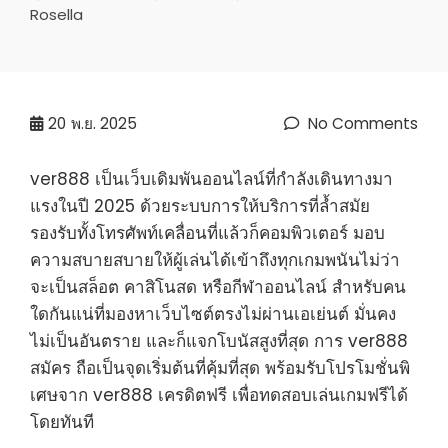
Rosella
20
พ.ย. 2025
No Comments
ver888 เป็นเว็บเดิมพันออนไลน์ที่กำลังเดินทางมา
แรงในปี 2025 ด้วยระบบการให้บริการที่ล้ำสมัย
รองรับทั้งโทรศัพท์เคลื่อนที่แล้วก็คอมพิวเตอร์ มอบ
ความสบายสบายให้ผู้เล่นได้เข้าถึงทุกเกมพนันไม่ว่า
จะเป็นสล็อต คาสิโนสด หรือกีฬาออนไลน์ สำหรับคน
ใดกันแน่ที่มองหาเว็บไซต์ตรงไม่ผ่านเอเย่นต์ มั่นคง
ไม่เป็นอันตราย และก็แจกโบนัสสูงที่สุด การ ver888
สมัคร ถือเป็นจุดเริ่มต้นที่คุ้มที่สุด พร้อมรับโปรโมชั่นพิ
เศษจาก ver888 เครดิตฟรี เพื่อทดสอบเล่นเกมฟรีได้
โดยทันที