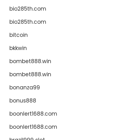
bio285th.com
bio285th.com
bitcoin
bkkwin
bombet888.win
bombet888.win
bonanza99
bonus888
boonlert1688.com
boonlert1688.com