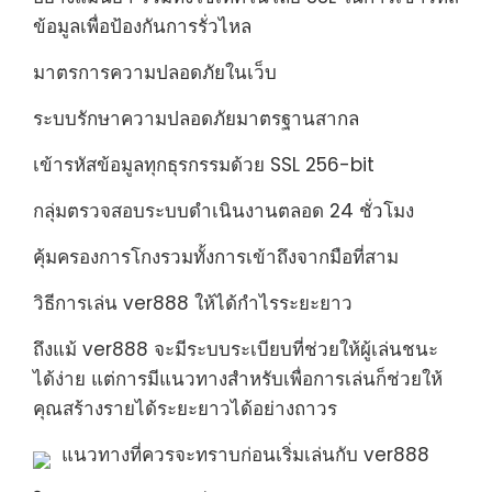
ข้อมูลเพื่อป้องกันการรั่วไหล
มาตรการความปลอดภัยในเว็บ
ระบบรักษาความปลอดภัยมาตรฐานสากล
เข้ารหัสข้อมูลทุกธุรกรรมด้วย SSL 256-bit
กลุ่มตรวจสอบระบบดำเนินงานตลอด 24 ชั่วโมง
คุ้มครองการโกงรวมทั้งการเข้าถึงจากมือที่สาม
วิธีการเล่น ver888 ให้ได้กำไรระยะยาว
ถึงแม้ ver888 จะมีระบบระเบียบที่ช่วยให้ผู้เล่นชนะ
ได้ง่าย แต่การมีแนวทางสำหรับเพื่อการเล่นก็ช่วยให้
คุณสร้างรายได้ระยะยาวได้อย่างถาวร
แนวทางที่ควรจะทราบก่อนเริ่มเล่นกับ ver888