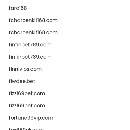
faro168
fcharoenkit168.com
fcharoenkit168.com
finfinbet789.com
finfinbet789.com
finnivips.com
fiwdee.bet
fizz169bet.com
fizz169bet.com
fortune99vip.com