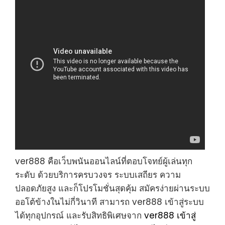
ver888 คือเว็บพนันออนไลน์ที่ตอบโจทย์ผู้เล่นทุก
ระดับ ด้วยบริการครบวงจร ระบบเสถียร ความ
ปลอดภัยสูง และก็โปรโมชั่นสุดคุ้ม สมัครง่ายผ่านระบบ
ออโต้ข้างในไม่กี่วินาที สามารถ ver888 เข้าสู่ระบบ
ได้ทุกอุปกรณ์ และรับสิทธิพิเศษจาก
ver888 เข้าสู่