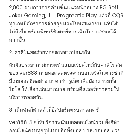
2,000 รายการจากค่ายชั้นแนวหน้าอย่าง PG Soft,
Joker Gaming, JILI, Pragmatic Play แล้วก็ CQ9
ทุกเกมมีอัตราการจ่ายสูง และโบนัสแตกง่าย เล่นได้
ไม่มีเบื่อ พร้อมฟีพบร์พิเศษที่ช่วยเพิ่มโอกาสชนะให้
มากขึ้น
2. คาสิโนสดถ่ายทอดตรงจากบ่อนจริง
สัมผัสบรรยากาศการพนันแบบเรียลไทม์กับคาสิโนสด
ของ ver888 ถ่ายทอดสดตรงจากบ่อนจริงในต่างชาติ
มีเกมยอดฮิตอย่าง บาคาร่า รูเล็ต เสือมังกร รวมทั้ง
ไฮโล ให้เลือกเล่นมากมาย พร้อมดีลเลอร์สาวสวยให้
บริการตลอดวัน
3. เดิมพันกีฬาแล้วก็อีสปอร์ตครบทุกแมตช์
ver888 เปิดให้บริการพนันบอลออนไลน์รวมทั้งกีฬา
ออนไลน์ครบทุกรูปแบบ อีกทั้งบอล บาสเกตบอล มวย