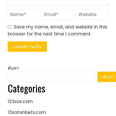
Save my name, email, and website in this
browser for the next time I comment.
ค้นหา
ค้นหา
Categories
123xos.com
13satanbets.com