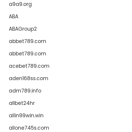
a9a9.org
ABA
ABAGroup2
abbet789.com
abbet789.com
acebet789.com
aden168ss.com
adm789.info
allbet24hr
allin99win.win
allone745s.com