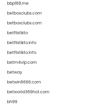
bbp168.me
betboxclubs.com
betboxclubs.com
betflixtikto
betflixtikto.info
betflixtikto.info
betm4vip.com
betway
betwin6666.com
betworld369hot.com
bh99