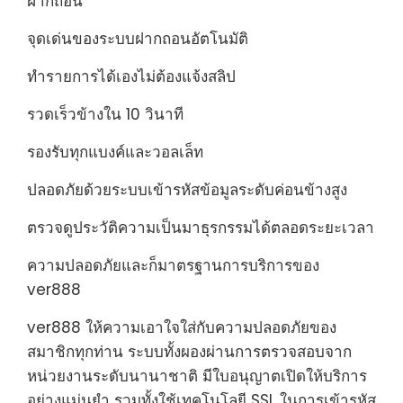
ฝากถอน
จุดเด่นของระบบฝากถอนอัตโนมัติ
ทำรายการได้เองไม่ต้องแจ้งสลิป
รวดเร็วข้างใน 10 วินาที
รองรับทุกแบงค์และวอลเล็ท
ปลอดภัยด้วยระบบเข้ารหัสข้อมูลระดับค่อนข้างสูง
ตรวจดูประวัติความเป็นมาธุรกรรมได้ตลอดระยะเวลา
ความปลอดภัยและก็มาตรฐานการบริการของ
ver888
ver888 ให้ความเอาใจใส่กับความปลอดภัยของ
สมาชิกทุกท่าน ระบบทั้งผองผ่านการตรวจสอบจาก
หน่วยงานระดับนานาชาติ มีใบอนุญาตเปิดให้บริการ
อย่างแม่นยำ รวมทั้งใช้เทคโนโลยี SSL ในการเข้ารหัส