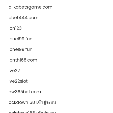
lalikabetsgame.com
lcbet444.com
lion123
lionel99.fun
lionel99.fun
lionth168.com
live22
live22slot
lnw365bet.com
lockdown168 เข้าสู่ระบบ