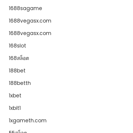
1688sagame
1688vegasx.com
1688vegasx.com
168slot
168สล็อต
188bet
188betth
1xbet
1xbit1
1xgameth.com