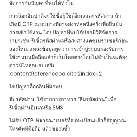
จัดการกับปัญหาที่พบได้ทั่วไป
การล็อกอินปกติจะใช้ชื่อผู้ใช้/อีเมลและรหัสผ่าน ถ้า
เกิดมี OTP ระบบบางทีอาจส่งรหัสหนึ่งครั้งเพื่อยืนยัน
การเข้าใช้งาน โดยปัญหาที่พบได้บ่อยมีวิธีจัดการ
ง่ายๆเช่น รีเซ็ตรหัสผ่านหรือสะสางแคชเบราเซอร์ก่อน
ลองใหม่. แหล่งข้อมูลพูดว่าการเข้าสู่ระบบรองรับการ
ใช้งานบนมือถือแล้วก็เว็บโดยตรงโดยไม่จำเป็นจะต้อง
ดาวน์โหลดแอปเสริม.
:contentReferenceoaicite:2index=2
ไขปัญหาล็อกอินที่มักพบ
ลืมรหัสผ่าน: ใช้รายการอาหาร “ลืมรหัสผ่าน” เพื่อ
รีเซ็ตผ่านอีเมลหรือ SMS
ไม่รับ OTP: พิจารณาเบอร์ที่ลงทะเบียนแล้วก็สัญญาณ
โทรศัพท์มือถือ แล้วขอส่งซ้ำ