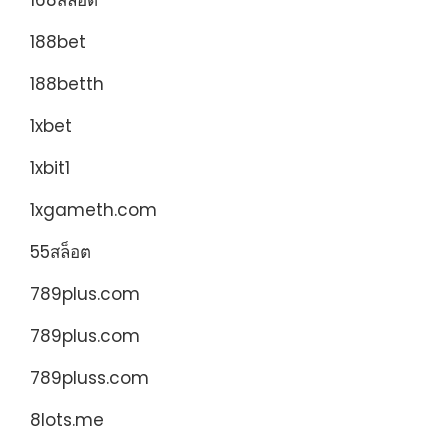
168สล็อต
188bet
188betth
1xbet
1xbit1
1xgameth.com
55สล็อต
789plus.com
789plus.com
789pluss.com
8lots.me