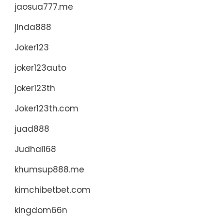
jaosua777.me
jinda888
Joker123
joker123auto
joker123th
Joker123th.com
juad888
Judhai168
khumsup888.me
kimchibetbet.com
kingdom66n