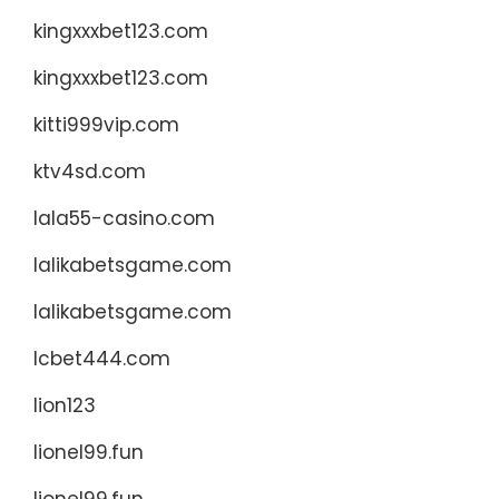
kingxxxbet123.com
kingxxxbet123.com
kitti999vip.com
ktv4sd.com
lala55-casino.com
lalikabetsgame.com
lalikabetsgame.com
lcbet444.com
lion123
lionel99.fun