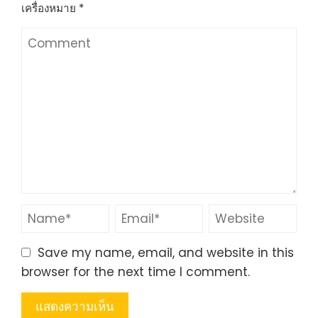
เครื่องหมาย
*
Save my name, email, and website in this
browser for the next time I comment.