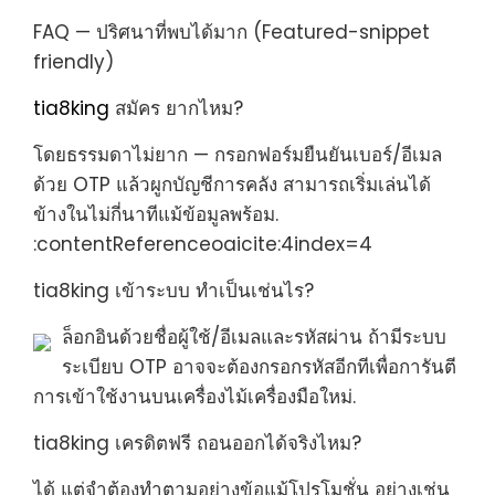
FAQ — ปริศนาที่พบได้มาก (Featured-snippet
friendly)
tia8king
สมัคร ยากไหม?
โดยธรรมดาไม่ยาก — กรอกฟอร์มยืนยันเบอร์/อีเมล
ด้วย OTP แล้วผูกบัญชีการคลัง สามารถเริ่มเล่นได้
ข้างในไม่กี่นาทีแม้ข้อมูลพร้อม.
:contentReferenceoaicite:4index=4
tia8king เข้าระบบ ทำเป็นเช่นไร?
ล็อกอินด้วยชื่อผู้ใช้/อีเมลและรหัสผ่าน ถ้ามีระบบ
ระเบียบ OTP อาจจะต้องกรอกรหัสอีกทีเพื่อการันตี
การเข้าใช้งานบนเครื่องไม้เครื่องมือใหม่.
tia8king เครดิตฟรี ถอนออกได้จริงไหม?
ได้ แต่จำต้องทำตามอย่างข้อแม้โปรโมชั่น อย่างเช่น