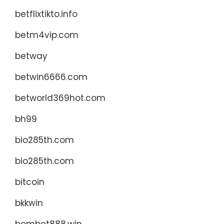
betflixtikto.info
betm4vip.com
betway
betwin6666.com
betworld369hot.com
bh99
bio285th.com
bio285th.com
bitcoin
bkkwin