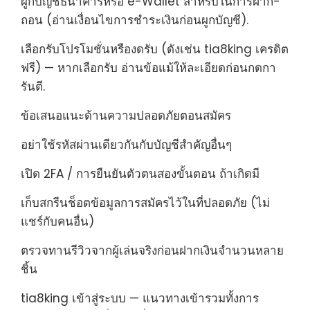
ผูกบัญชีธนาคารหรือ e-Wallet สำหรับในการฝาก-
ถอน (อ่านเงื่อนไขการชำระเงินก่อนผูกบัญชี).
เลือกรับโปรโมชั่นหรืองดรับ (ดังเช่น tia8king เครดิต
ฟรี) — หากเลือกรับ อ่านข้อแม้ให้ละเอียดก่อนกดกา
รันตี.
ข้อเสนอแนะด้านความปลอดภัยตอนสมัคร
อย่าใช้รหัสผ่านเดียวกันกับบัญชีสำคัญอื่นๆ
เปิด 2FA / การยืนยันตัวตนสองขั้นตอน ถ้าเกิดมี
เก็บสกรีนช็อตข้อมูลการสมัครไว้ในที่ปลอดภัย (ไม่
แชร์กับคนอื่น)
ตรวจทานรีวิวจากผู้เล่นจริงก่อนฝากเงินจำนวนหลาย
ชิ้น
tia8king เข้าสู่ระบบ — แนวทางเข้ารวมทั้งการ