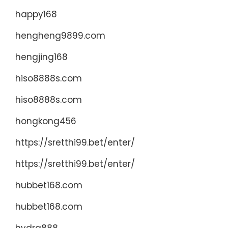
happy168
hengheng9899.com
hengjing168
hiso8888s.com
hiso8888s.com
hongkong456
https://sretthi99.bet/enter/
https://sretthi99.bet/enter/
hubbet168.com
hubbet168.com