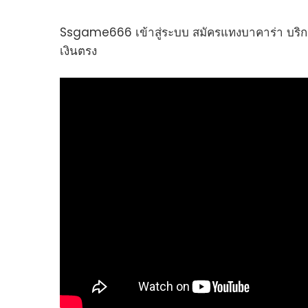
Ssgame666 เข้าสู่ระบบ สมัครแทงบาคาร่า บริกา
เงินตรง