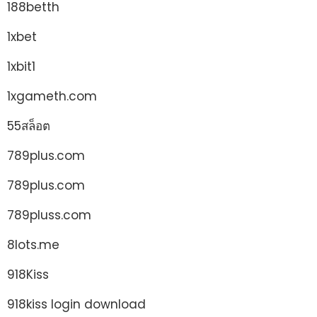
188betth
1xbet
1xbit1
1xgameth.com
55สล็อต
789plus.com
789plus.com
789pluss.com
8lots.me
918Kiss
918kiss login download