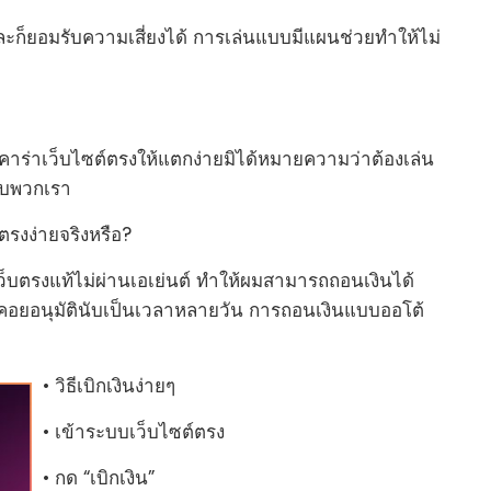
็ยอมรับความเสี่ยงได้ การเล่นแบบมีแผนช่วยทำให้ไม่
บาคาร่าเว็บไซต์ตรงให้แตกง่ายมิได้หมายความว่าต้องเล่น
กับพวกเรา
รงง่ายจริงหรือ?
าเว็บตรงแท้ไม่ผ่านเอเย่นต์ ทำให้ผมสามารถถอนเงินได้
รอคอยอนุมัตินับเป็นเวลาหลายวัน การถอนเงินแบบออโต้
• วิธีเบิกเงินง่ายๆ
• เข้าระบบเว็บไซต์ตรง
• กด “เบิกเงิน”