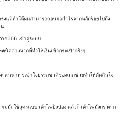
ตรงแท้ทำให้ผมสามารถถอนผลกำไรจากหลักร้อยไปถึง
าน
ame666 เข้าสู่ระบบ
เทคนิคต่างหากที่ทำให้เงินเข้ากระเป๋าจริงๆ
ีนับคะแนน การเข้าใจธรรมชาติของเกมช่วยทำให้ตัดสินใจ
 ผมมักใช้สูตรแบบ เค้าไพ่ปิงปอง แล้วก็ เค้าไพ่มังกร ตาม