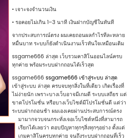
• เจาะจงจำนวนเงิน
• รอคอยไม่เกิน 1–3 นาที เงินฝากบัญชีในทันที
จากประสบการณ์ตรง ผมเคยถอนผลกำไรทีละหลาย
หมื่นบาท ระบบก็ยังดำเนินงานเร็วทันใจเหมือนเดิม
ssgame666 ล่าสุด เว็บรวมคาสิโนออนไลน์ครบ
ทุกค่าย พร้อมระบบฝากถอนได้เร็วสุด
ssgame666
ssgame666 เข้าสู่ระบบ ล่าสุด
เข้าสู่ระบบ ล่าสุด ครบจบทุกสิ่งในที่เดียว เกิดเรื่องที่
ไม่ง่ายนัก เพราะบางเว็บอาจมีเกมดี ระบบเสถียร แต่
ขาดโปรโมชั่น หรือบางเว็บไซต์มีโปรโมชั่นดี แต่ว่า
ระบบฝากถอนช้า ผมเองเคยผ่านประสบการณ์ตรง
มามากจวบจนกระทั่งเจอเว็บไซต์หนึ่งที่สามารถ
เรียกได้เลยว่า ตอบปัญหาทุกๆสิ่งทุกๆอย่าง ตั้งแต่
เกมคาสิโนครบทุกค่าย จนถึงระบบฝากถอนที่เร็ว