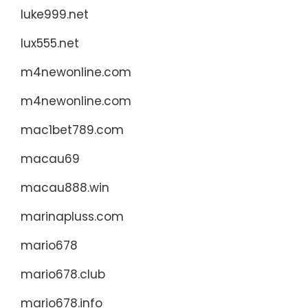
luke999.net
lux555.net
m4newonline.com
m4newonline.com
mac1bet789.com
macau69
macau888.win
marinapluss.com
mario678
mario678.club
mario678.info