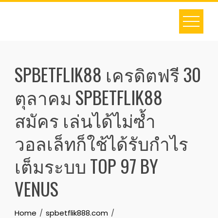
Skip
to
content
SPBETFLIK88 เครดิตฟรี 30
ตุลาคม SPBETFLIK88
สมัคร เล่นได้ไม่ซ้ำ
วอลเล็ทก็ใช้ได้รับกำไร
เต็มระบบ TOP 97 BY
VENUS
Home
spbetflik888.com