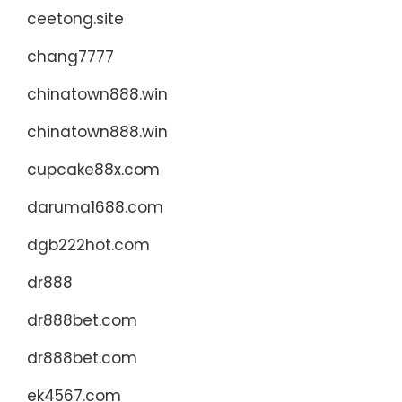
ceetong.site
chang7777
chinatown888.win
chinatown888.win
cupcake88x.com
daruma1688.com
dgb222hot.com
dr888
dr888bet.com
dr888bet.com
ek4567.com