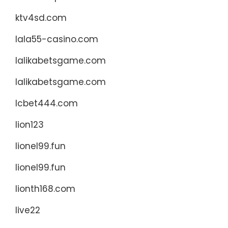
ktv4sd.com
lala55-casino.com
lalikabetsgame.com
lalikabetsgame.com
lcbet444.com
lion123
lionel99.fun
lionel99.fun
lionth168.com
live22