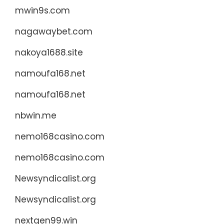
mwin9s.com
nagawaybet.com
nakoya1688.site
namoufa168.net
namoufa168.net
nbwin.me
nemo168casino.com
nemo168casino.com
Newsyndicalist.org
Newsyndicalist.org
nextgen99.win