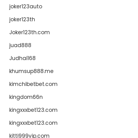
joker123auto
joker123th
Joker123th.com
juad888
Judhai168
khumsup888.me
kimchibetbet.com
kingdom66n
kingxxxbet123.com
kingxxxbet123.com
kitti999vip.com