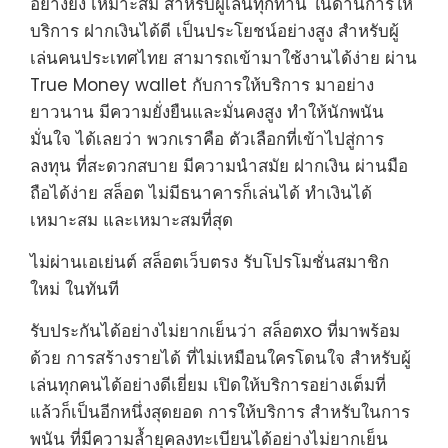
อย่างยิ่ง เหมาะสม สำหรับผู้เล่นทุกท่าน ในด้านการให้
บริการ ฝากเงินได้ดี เป็นประโยชน์อย่างสูง สำหรับผู้
เล่นคนประเทศไทย สามารถเข้ามาใช้งานได้ง่าย ผ่าน
True Money wallet กับการให้บริการ มาอย่าง
ยาวนาน มีความยั่งยืนและมั่นคงสูง ทำให้นักพนัน
มั่นใจ ได้เลยว่า พวกเราคือ ตัวเลือกที่เข้าไปสู่การ
ลงทุน ที่สะดวกสบาย มีความนำสมัย ฝากเงิน ผ่านมือ
ถือได้ง่าย สล็อต ไม่มีธนาคารก็เล่นได้ ทำเงินได้
เหมาะสม และเหมาะสมที่สุด
ไม่ผ่านเอเย่นต์ สล็อตเว็บตรง รับโปรโมชั่นสมาชิก
ใหม่ ในทันที
รับประกันได้อย่างไม่ยากเย็นว่า สล็อตxo ที่มาพร้อม
ด้วย การสร้างรายได้ ที่ไม่เหมือนใครโดนใจ สำหรับผู้
เล่นทุกคนได้อย่างดีเยี่ยม เปิดให้บริการอย่างเต็มที่
แล้วก็เป็นอีกหนึ่งสุดยอด การให้บริการ สำหรับในการ
พนัน ที่มีความล้ำยุคลงทะเบียนได้อย่างไม่ยากเย็น