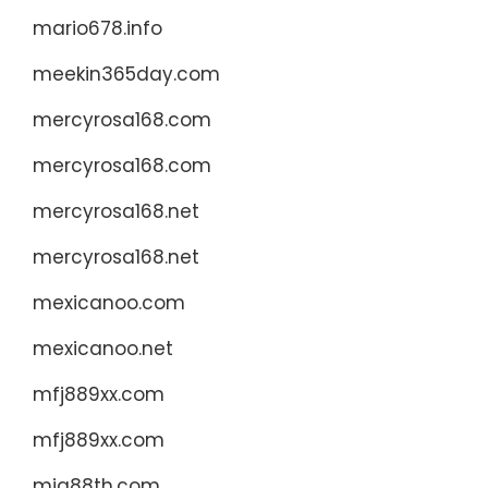
mario678.info
meekin365day.com
mercyrosa168.com
mercyrosa168.com
mercyrosa168.net
mercyrosa168.net
mexicanoo.com
mexicanoo.net
mfj889xx.com
mfj889xx.com
mia88th.com