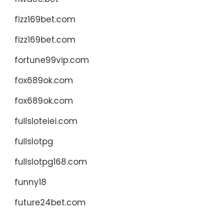
fizz169bet.com
fizz169bet.com
fortune99vip.com
fox689ok.com
fox689ok.com
fullsloteiei.com
fullslotpg
fullslotpg168.com
funny18
future24bet.com