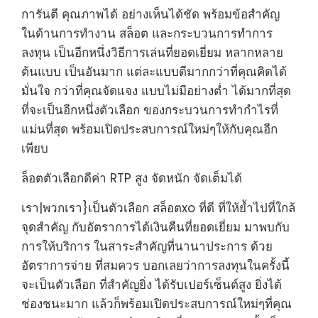
การันตี คุณภาพได้ อย่างเห็นได้ชัด พร้อมข้อสำคัญ
ในด้านการทำงาน สล็อต และกระบวนการทำการ
ลงทุน เป็นอีกหนึ่งวิธีการเล่นที่ยอดเยี่ยม หลากหลาย
ต้นแบบ เป็นอันมาก แต่ละแบบดีมากกว่าที่คุณคิดได้
มั่นใจ กว่าที่คุณจัดแจง แบบไม่มีอย่างต่ำ ได้มากที่สุด
ที่จะเป็นอีกหนึ่งตัวเลือก ของกระบวนการทำกำไรที่
แม่นที่สุด พร้อมเปิดประสบการณ์ใหม่ๆให้กับคุณอีก
เพียบ
ล็อตตัวเลือกดีค่า RTP สูง จัดหนัก จัดเต็มได้
เรา|พวกเรา}เป็นตัวเลือก สล็อตxo ที่ดี ที่ให้ย้ำไปที่ใกล้
จุดสำคัญ กับอัตราการได้เงินคืนที่ยอดเยี่ยม มาพบกับ
การให้บริการ ในสาระสำคัญที่นานาประการ ด้วย
อัตราการจ่าย ที่สมควร บอกเลยว่าการลงทุนในครั้งนี้
จะเป็นตัวเลือก ที่สำคัญยิ่ง ได้รับเปอร์เซ็นต์สูง ยิ่งได้
ช่องชนะมาก แล้วก็พร้อมเปิดประสบการณ์ใหม่ๆที่คุณ