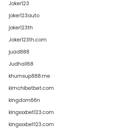
Joker123
joker123auto
joker123th
Joker123th.com
juad888
Judhai168
khumsup888.me
kimchibetbet.com
kingdom66n
kingxxxbet123.com
kingxxxbet123.com