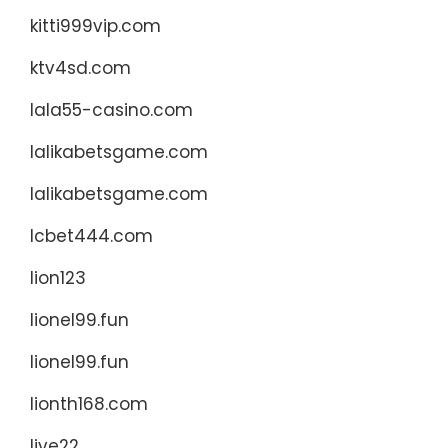
kitti999vip.com
ktv4sd.com
lala55-casino.com
lalikabetsgame.com
lalikabetsgame.com
lcbet444.com
lion123
lionel99.fun
lionel99.fun
lionth168.com
live22