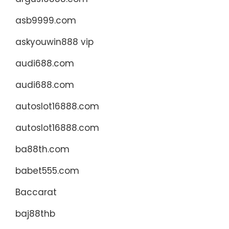
asb9999.com
askyouwin888 vip
audi688.com
audi688.com
autoslot16888.com
autoslot16888.com
ba88th.com
babet555.com
Baccarat
baj88thb