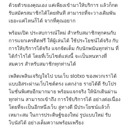
ด้วยตัวของคุณเอง แค่เพียงเข้ามาให้บริการ แล้วก็กด
รับสมัครสมาชิกได้โดยทันที สามารถที่จะวางเดิมพัน
เยอะแค่ไหนก็ได้ จากที่คุณอยาก
พร้อมเปิด ประสบการณ์ใหม่ สำหรับสมาชิกทุกคนกับ
การแจกเครดิตฟรี ให้ผู้เล่นได้ ใช้ประโยชน์ได้จริง กับ
การให้บริการได้จริง แจกจัดเต็ม กับนักพนันทุกท่าน ที่
ได้กำไรได้ โดยที่เว็บไซต์แห่งนี้ จะเป็นหนทางที่
สมควร สำหรับสมาชิกทุกท่านได้
เพลิดเพลินเจริญใจไป บนเว็บ slotxo ของพวกเราได้
แบบอิสระผ่านเว็บไซต์ตรง แตกง่าย รายได้ดี รับโปร
โมชั่นพิเศษอีกมากมาย พร้อมแจกจริง ให้นักเดินผ่าน
ทุกท่าน สามารถเข้าถึง การใช้บริการได้ อย่างต่อเนื่อง
โดยที่จะเป็นอีกหนึ่งเว็บ ลู่ทางดี มีประโยชน์แล้วก็
เหมาะสม ในการประดิษฐ์ของใหม่ รูปแบบใหม่ รับ
โบนัสได้ อย่างเต็มความพร้อมเพรียง