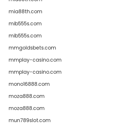
mia88th.com
mib555s.com
mib555s.com
mmgoldsbets.com
mmplay-casino.com
mmplay-casino.com
mono16888.com
moza888.com
moza888.com
mun789slot.com