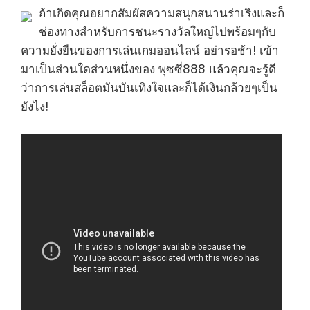
ถ้าเกิดคุณอยากสัมผัสความสนุกสนานร่าเริงและก็
ช่องทางสำหรับการชนะรางวัลใหญ่ไปพร้อมๆกับ
ความยั่งยืนของการเล่นเกมออนไลน์ อย่ารอช้า! เข้า
มาเป็นส่วนใดส่วนหนึ่งของ พุซซี่888 แล้วคุณจะรู้ดี
ว่าการเล่นสล็อตมันบันเทิงใจและก็ได้เงินกล้วยๆเป็น
ยังไง!