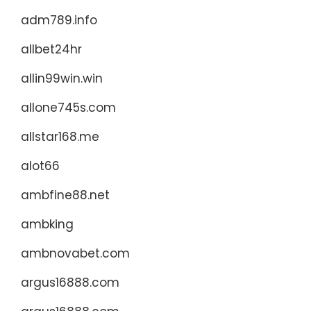
adm789.info
allbet24hr
allin99win.win
allone745s.com
allstar168.me
alot66
ambfine88.net
ambking
ambnovabet.com
argus16888.com