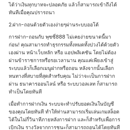
ได้ว่าเงินทุกบาทจะปลอดภัย แล้วก็สามารถเข้าถึงได้
ทันทีเมื่อคุณปรารถนา
2.ฝาก-ถอนด้วยตัวเองง่ายๆผ่านระบบออโต้
การฝาก-ถอนกับ พุซซี่888 ไม่เคยง่ายขนาดนี้มา
ก่อน! คุณสามารถทำธุรกรรมทั้งหมดทั้งปวงได้ด้วยตัว
เองผ่าน หน้าเว็บหลัก หรือ แอปพลิเคชัน โดยไม่ต้อง
ผ่านข้าราชการหรือรอเวลานาน คุณแค่เพียงเข้าสู่
ระบบแล้วก็เลือกเมนูฝากหรือถอน หลังจากนั้นเลือก
หนทางที่สบายที่สุดสำหรับคุณ ไม่ว่าจะเป็นการฝาก
ผ่าน ธนาคารออนไลน์ หรือ ระบบวอลเลท ก็สามารถ
ทำเป็นโดยทันที
เมื่อทำการฝากเงิน ระบบจะทำปรับยอดเงินในบัญชี
ของคุณโดยทันที ทำให้ท่านสามารถเริ่มเล่นเกมสล็อต
ได้ในไม่กี่วินาทีภายหลังการฝาก และก็สำหรับเพื่อการ
เบิกเงิน รางวัลจากการชนะก็สามารถถอนได้โดยทันที