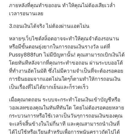
ภายหลังที่คุณทำขอถอน ทำให้คุณไม่ต้องเสียเวล่ำ
เวลารอนานเลย
3.ถอนเงินได้จริง ไม่ต้องผ่านแอดไม่น
หลายๆเว็บไซต์สล็อตอาจจะทำให้คุณจำต้องรอนาน
หรือมีขั้นตอนยุ่งยากในการถอนเงินรางวัล แต่ที่
Pussy888fun ไม่มีปัญหานั้น! คุณสามารถเบิกเงินได้
โดยทันทีหลังจากที่คุณกระทำขอถอน ผ่านระบบออโต้
ที่ทำงานอัตโนมัติ ซึ่งไม่มีความจำเป็นที่จะต้องรอคอย
การยินยอมจากแอดไม่นใดๆก็ตามทำให้การถอนเงิน
เป็นเรื่องที่ไม่ได้ยากเย็นและก็รวดเร็ว
เมื่อคุณกดถอน ระบบจะกระทำโอนเงินเข้าบัญชีหรือ
วอลเลทของคุณในทันทีทันใด โดยไม่ต้องรอคอยหลาย
กระบวนการหรือใช้เวลาเป็นวันๆการถอนเงินของคุณ
จะเสร็จสิ้นข้างในไม่กี่นาที และคุณสามารถนำเงินที่
ได้ไปใช้หรือเวียนสำหรับเพื่อการพนันคราวถัดไปได้