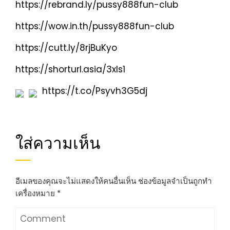
https://rebrand.ly/pussy888fun-club
https://wow.in.th/pussy888fun-club
https://cutt.ly/8rjBuKyo
https://shorturl.asia/3xIs1
https://t.co/Psyvh3G5dj
ใส่ความเห็น
อีเมลของคุณจะไม่แสดงให้คนอื่นเห็น
ช่องข้อมูลจำเป็นถูกทำ
เครื่องหมาย
*