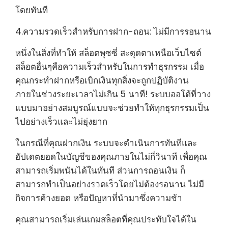
โดยทันที
4.ความรวดเร็วสำหรับการฝาก-ถอน: ไม่มีการรอนาน
หนึ่งในสิ่งที่ทำให้ สล็อตพุซซี่ สะดุดตาเหนือเว็บไซต์
สล็อตอื่นๆคือความเร็วสำหรับในการทำธุรกรรม เมื่อ
คุณกระทำฝากหรือเบิกเงินทุกสิ่งจะถูกปฏิบัติงาน
ภายในช่วงระยะเวลาไม่เกิน 5 นาที! ระบบออโต้ที่วาง
แบบมาอย่างสมบูรณ์แบบจะช่วยทำให้ทุกธุรกรรมเป็น
ไปอย่างเร็วและไม่ยุ่งยาก
ในกรณีที่คุณฝากเงิน ระบบจะดำเนินการทันทีและ
อัปเดตยอดในบัญชีของคุณภายในไม่กี่วินาที เพื่อคุณ
สามารถเริ่มพนันได้ในทันที ส่วนการถอนเงิน ก็
สามารถทำเป็นอย่างรวดเร็วโดยไม่ต้องรอนาน ไม่มี
กิจการค้างยอด หรือปัญหาที่นำมาซึ่งความช้า
คุณสามารถเริ่มเล่นเกมสล็อตที่คุณประทับใจได้ใน