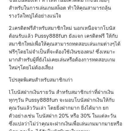
ขึ้นเป็นสองเท่า ทำให้ท่านมีเครดิตมากขึ้นเรื่อยๆ
สำหรับในการเล่นเกมสล็อต ทำให้คุณสามารถลุ้น
รางวัลใหญ่ได้อย่างแน่ใจ
2.เครดิตฟรีสำหรับสมาชิกใหม่ นอกเหนือจากโบนัส
ต้อนรับแล้ว Pussy888fun ยังแจก เครดิตฟรี ให้กับ
สมาชิกใหม่เพื่อให้คุณสามารถทดสอบเล่นเกมต่างๆได้
ฟรีๆโดยไม่จำเป็นที่จะต้องใช้เงินของตน! ซึ่งเหมาะ
มากสำหรับผู้ที่ยังไม่เคยเล่นหรือต้องการทดสอบเกม
ใหม่ๆโดยไม่ต้องเสี่ยง
โปรสุดพิเศษสำหรับสมาชิกเก่า
1.โบนัสฝากเงินรายวัน สำหรับสมาชิกเก่าที่ฝากเงิน
ทุกๆวัน Pussy888fun จะมอบโบนัสฝากเงินให้กับ
คุณวันแล้ววันเล่า โดยยิ่งฝากมาก ยิ่งได้มาก ยก
ตัวอย่างเช่น โบนัสฝาก 20% หรือ 30% ในแต่ละวัน
ซึ่งแปลว่าไม่ว่าคุณจะฝากเงินเพื่อเล่นเกมมากมายหรือ