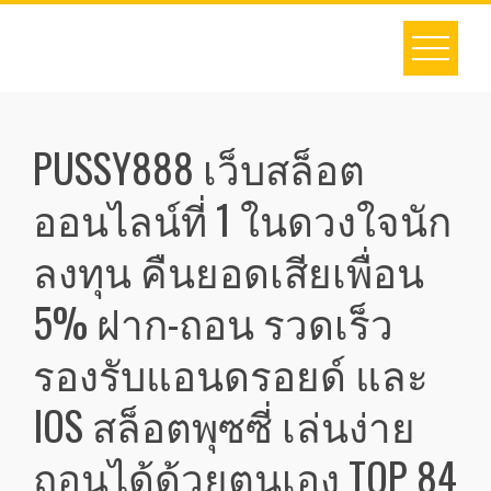
Skip
to
content
PUSSY888 เว็บสล็อต
ออนไลน์ที่ 1 ในดวงใจนัก
ลงทุน คืนยอดเสียเพื่อน
5% ฝาก-ถอน รวดเร็ว
รองรับแอนดรอยด์ และ
IOS สล็อตพุซซี่ เล่นง่าย
ถอนได้ด้วยตนเอง TOP 84