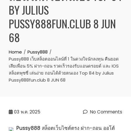
BY JULIUS
PUSSY888FUN.CLUB 8 JUN
68
Home
Pussy888
Pussy888 เว็บสล็อตออนไลน์ที่ 1 ในดวงใจนักลงทุน คืนยอด
เสียเพื่อน 5% ฝาก-ถอน รวดเร็วรองรับแอนดรอยด์ และ IOS
สล็อตพุซซี่ เล่นง่าย ถอนได้ด้วยตนเอง Top 84 by Julius
Pussy888fun.club 8 JUN 68
03
พ.ค. 2025
No Comments
Pussy888
สล็อตเว็บไซต์ตรง ฝาก-ถอน ออโต้