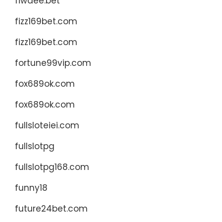
fiwdee.bet
fizz169bet.com
fizz169bet.com
fortune99vip.com
fox689ok.com
fox689ok.com
fullsloteiei.com
fullslotpg
fullslotpg168.com
funny18
future24bet.com