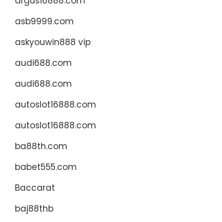
argus16888.com
asb9999.com
askyouwin888 vip
audi688.com
audi688.com
autoslot16888.com
autoslot16888.com
ba88th.com
babet555.com
Baccarat
baj88thb