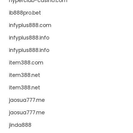
hyperclub-casino.com
ib888pro.bet
infyplus888.com
infyplus888.info
infyplus888.info
item388.com
item388.net
item388.net
jaosua777.me
jaosua777.me
jinda888