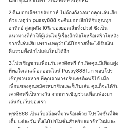
น้อย คุณก็จะได้รับโบนัสพิเศษในทุกหน
2.คืนยอดเสียรายสัปดาห์ ไม่ต้องกังวลหากคุณเล่นเสีย
ด้วยเหตุว่า pussy888 จะคืนยอดเสียให้กับคุณทุก
อาทิตย์ สูงสุดถึง 10% ของยอดเสียทั้งปวง! ซึ่งเป็น
แนวทางที่ทำให้ผู้เล่นไม่รู้เรื่องสึกท้อใจหรือเศร้าใจหลัง
จากที่เล่นเสีย เพราะเหตุว่ายังมีโอกาสที่จะได้รับเงิน
คืนรวมทั้งนำไปเล่นใหม่ได้อีก
3.โปรเชิญชวนเพื่อนรับเครดิตฟรี ถ้าเกิดคุณมีเพื่อนฝูง
ที่พอใจเล่นสล็อตออนไลน์ Pussy888fun มอบโปร
เชิญชวนสหาย ที่คุณสามารถรับเครดิตฟรีได้ เมื่อ
เพื่อนของคุณสมัครสมาชิกและก็เริ่มเล่น คุณก็จะได้รับ
เครดิตฟรีเป็นรางวัล จากการเชิญชวนเพื่อนพ้องมา
เล่นกับเว็บของเรา
พุซซี่888 เป็นเว็บสล็อตที่มาพร้อมด้วย โปรโมชั่นที่จัด
เต็ม แต่ละวัน ทั้งยังโปรโมชั่นสำหรับสมาชิกใหม่และ