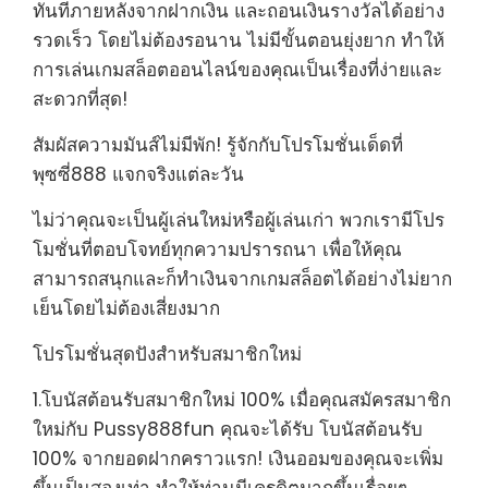
ทันทีภายหลังจากฝากเงิน และถอนเงินรางวัลได้อย่าง
รวดเร็ว โดยไม่ต้องรอนาน ไม่มีขั้นตอนยุ่งยาก ทำให้
การเล่นเกมสล็อตออนไลน์ของคุณเป็นเรื่องที่ง่ายและ
สะดวกที่สุด!
สัมผัสความมันส์ไม่มีพัก! รู้จักกับโปรโมชั่นเด็ดที่
พุซซี่888 แจกจริงแต่ละวัน
ไม่ว่าคุณจะเป็นผู้เล่นใหม่หรือผู้เล่นเก่า พวกเรามีโปร
โมชั่นที่ตอบโจทย์ทุกความปรารถนา เพื่อให้คุณ
สามารถสนุกและก็ทำเงินจากเกมสล็อตได้อย่างไม่ยาก
เย็นโดยไม่ต้องเสี่ยงมาก
โปรโมชั่นสุดปังสำหรับสมาชิกใหม่
1.โบนัสต้อนรับสมาชิกใหม่ 100% เมื่อคุณสมัครสมาชิก
ใหม่กับ Pussy888fun คุณจะได้รับ โบนัสต้อนรับ
100% จากยอดฝากคราวแรก! เงินออมของคุณจะเพิ่ม