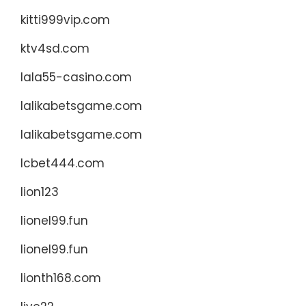
kitti999vip.com
ktv4sd.com
lala55-casino.com
lalikabetsgame.com
lalikabetsgame.com
lcbet444.com
lion123
lionel99.fun
lionel99.fun
lionth168.com