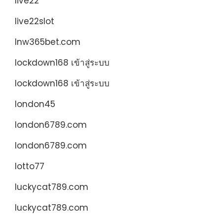
live22
live22slot
lnw365bet.com
lockdown168 เข้าสู่ระบบ
lockdown168 เข้าสู่ระบบ
london45
london6789.com
london6789.com
lotto77
luckycat789.com
luckycat789.com