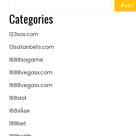
ค้นหา
Categories
123xos.com
13satanbets.com
1688sagame
1688vegasx.com
1688vegasx.com
168slot
168สล็อต
188bet