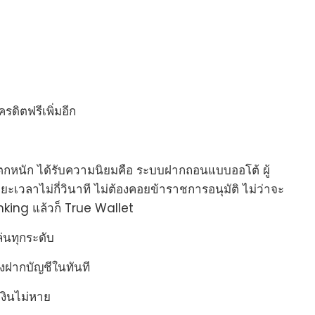
รดิตฟรีเพิ่มอีก
แตกหนัก ได้รับความนิยมคือ ระบบฝากถอนแบบออโต้ ผู้
เวลาไม่กี่วินาที ไม่ต้องคอยข้าราชการอนุมัติ ไม่ว่าจะ
anking แล้วก็ True Wallet
ล่นทุกระดับ
งฝากบัญชีในทันที
เงินไม่หาย