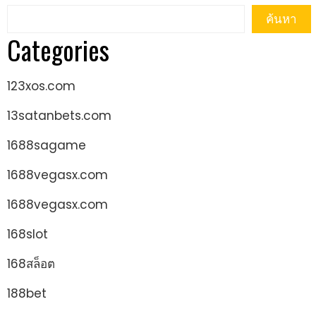
ค้นหา
Categories
123xos.com
13satanbets.com
1688sagame
1688vegasx.com
1688vegasx.com
168slot
168สล็อต
188bet