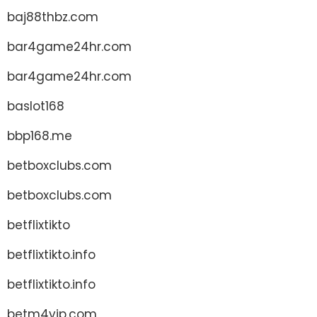
baj88thbz.com
bar4game24hr.com
bar4game24hr.com
baslot168
bbp168.me
betboxclubs.com
betboxclubs.com
betflixtikto
betflixtikto.info
betflixtikto.info
betm4vip.com