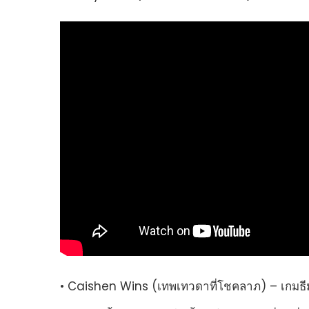
• Caishen Wins (เทพเทวดาที่โชคลาภ) – เกมธีมจ