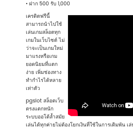
• ฝาก 500 รับ 1,000
เครดิตฟรีนี้
สามารถนำไปใช้
เล่นเกมสล็อตทุก
เกมในเว็บไซต์ ไม่
ว่าจะเป็นเกมใหม่
มาแรงหรือเกม
ยอดนิยมที่แตก
ง่าย เพิ่มช่องทาง
ทำกำไรได้หลาย
เท่าตัว
pgslot สล็อตเว็บ
ตรงแตกหนัก
ระบบออโต้ล้ำสมัย
เล่นได้ทุกค่ายไม่ต้องโยกเงินที่ใช้ในการเดิมพัน เล่