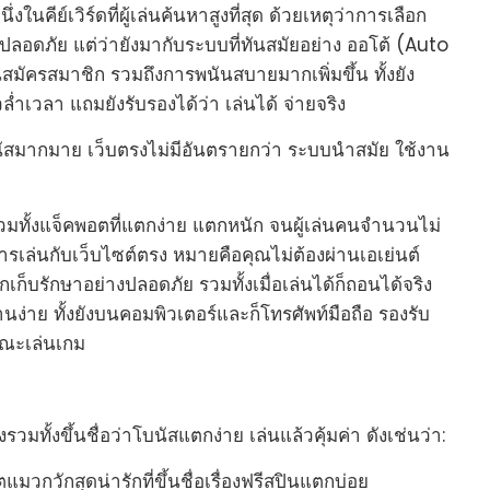
นคีย์เวิร์ดที่ผู้เล่นค้นหาสูงที่สุด ด้วยเหตุว่าการเลือก
ามปลอดภัย แต่ว่ายังมากับระบบที่ทันสมัยอย่าง ออโต้ (Auto
มัครสมาชิก รวมถึงการพนันสบายมากเพิ่มขึ้น ทั้งยัง
ล่ำเวลา แถมยังรับรองได้ว่า เล่นได้ จ่ายจริง
ัสมากมาย เว็บตรงไม่มีอันตรายกว่า ระบบนำสมัย ใช้งาน
รวมทั้งแจ็คพอตที่แตกง่าย แตกหนัก จนผู้เล่นคนจำนวนไม่
รเล่นกับเว็บไซต์ตรง หมายคือคุณไม่ต้องผ่านเอเย่นต์
ูกเก็บรักษาอย่างปลอดภัย รวมทั้งเมื่อเล่นได้ก็ถอนได้จริง
ง่าย ทั้งยังบนคอมพิวเตอร์และก็โทรศัพท์มือถือ รองรับ
ขณะเล่นเกม
มทั้งขึ้นชื่อว่าโบนัสแตกง่าย เล่นแล้วคุ้มค่า ดังเช่นว่า:
วักสุดน่ารักที่ขึ้นชื่อเรื่องฟรีสปินแตกบ่อย