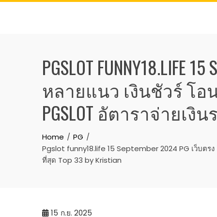
Skip
to
content
PGSLOT FUNNY18.LIFE 15
หลายแนว เงินชัวร์ โอนไ
PGSLOT อัตาราจ่ายเงินรา
Home
PG
Pgslot funny18.life 15 September 2024 PG เว็บตรง ลิข
ที่สุด Top 33 by Kristian
15
ก.ย. 2025