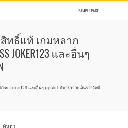
SAMPLE PAGE
ขสิทธิ์แท้ เกมหลาก
SS JOKER123 และอื่นๆ
N
Kiss Joker123 และอื่นๆ pgslot อัตาราจ่ายเงินรางวัลดี
ค้นหา