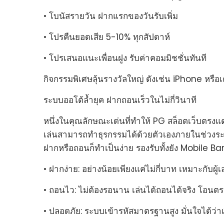
• โบนัสรายวัน ฝากแรกของวันรับเพิ่ม
• โปรคืนยอดเสีย 5-10% ทุกสัปดาห์
• โปรเสนอแนะเพื่อนฝูง รับค่าคอมมิชชั่นทันที
กิจกรรมพิเศษลุ้นรางวัลใหญ่ ดังเช่น iPhone หรือเค
ระบบออโต้ล้ำยุค ฝากถอนเร็วในไม่กี่วินาที
หนึ่งในคุณลักษณะเด่นที่ทำให้ PG สล็อตเว็บตรง
เล่นสามารถทำธุรกรรมได้ด้วยตัวเองภายในช่วงระยะ
ฝากหรือถอนก็ทำเป็นง่าย รองรับทั้งยัง Mobile B
• ฝากง่าย: อย่างน้อยเพียงแค่ไม่กี่บาท เหมาะกับผู้เ
• ถอนไว: ไม่ต้องรอนาน เล่นได้ถอนได้จริง โอนตร
• ปลอดภัย: ระบบเข้ารหัสมาตรฐานสูง มั่นใจได้ว่า