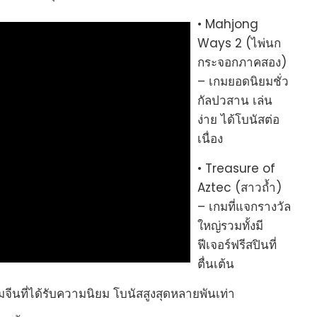
• Mahjong
Ways 2 (ไพ่นก
กระจอกภาคสอง)
– เกมยอดนิยมชั่ว
กัลปวสาน เล่น
ง่าย ได้โบนัสต่อ
เนื่อง
• Treasure of
Aztec (สาวถ้ำ)
– เกมที่แจกรางวัล
ใหญ่รวมทั้งมี
ฟีเจอร์ฟรีสปินที่
ตื่นเต้น
ีนที่ได้รับความนิยม โบนัสสูงสุดหลายพันเท่า