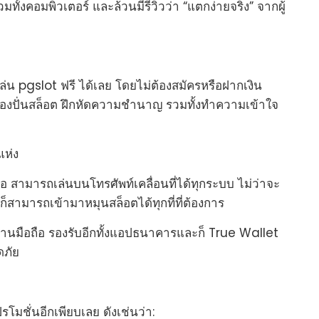
วมทั้งคอมพิวเตอร์ และล้วนมีรีวิวว่า “แตกง่ายจริง” จากผู้
ล่น pgslot ฟรี ได้เลย โดยไม่ต้องสมัครหรือฝากเงิน
องปั่นสล็อต ฝึกหัดความชำนาญ รวมทั้งทำความเข้าใจ
แห่ง
คือ สามารถเล่นบนโทรศัพท์เคลื่อนที่ได้ทุกระบบ ไม่ว่าจะ
ก็สามารถเข้ามาหมุนสล็อตได้ทุกที่ที่ต้องการ
านมือถือ รองรับอีกทั้งแอปธนาคารและก็ True Wallet
ดภัย
โมชั่นอีกเพียบเลย ดังเช่นว่า: