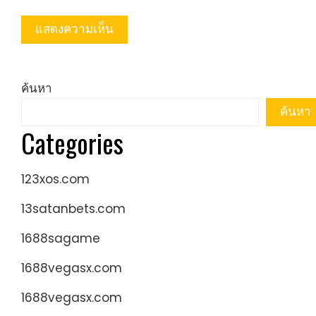
ค้นหา
ค้นหา
Categories
123xos.com
13satanbets.com
1688sagame
1688vegasx.com
1688vegasx.com