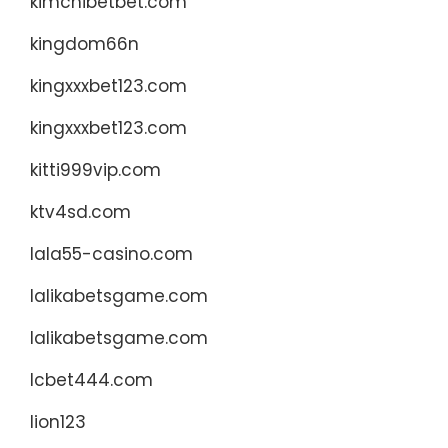
kimchibetbet.com
kingdom66n
kingxxxbet123.com
kingxxxbet123.com
kitti999vip.com
ktv4sd.com
lala55-casino.com
lalikabetsgame.com
lalikabetsgame.com
lcbet444.com
lion123