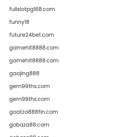
fullslotpg168.com
funny18
future24bet.com
gamehit8888.com
gamehit8888.com
gaojing888
gem99ths.com
gem99ths.com
goatza888fin.com
gobaza88.com