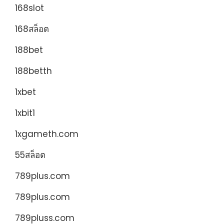
168slot
168สล็อต
188bet
188betth
1xbet
1xbit1
1xgameth.com
55สล็อต
789plus.com
789plus.com
789pluss.com