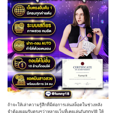
ถ้าจะให้เล่าความรู้สึกที่มีต่อการเล่นสล็อตในช่วงหลัง
จำต้องยอมรับตรงๆว่าหลายเว็บที่เคยเล่นfunny18 ให้