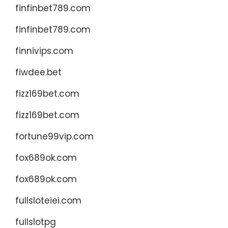
finfinbet789.com
finfinbet789.com
finnivips.com
fiwdee.bet
fizz169bet.com
fizz169bet.com
fortune99vip.com
fox689ok.com
fox689ok.com
fullsloteiei.com
fullslotpg