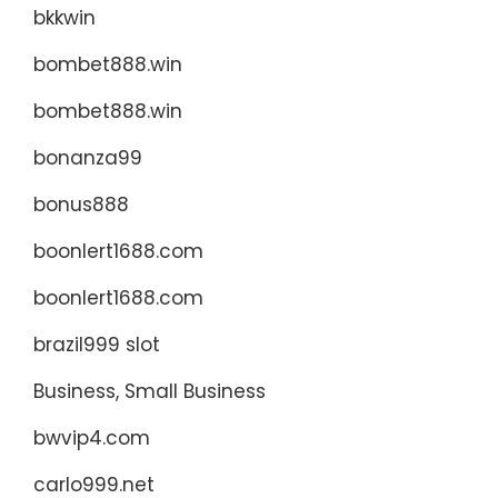
bkkwin
bombet888.win
bombet888.win
bonanza99
bonus888
boonlert1688.com
boonlert1688.com
brazil999 slot
Business, Small Business
bwvip4.com
carlo999.net