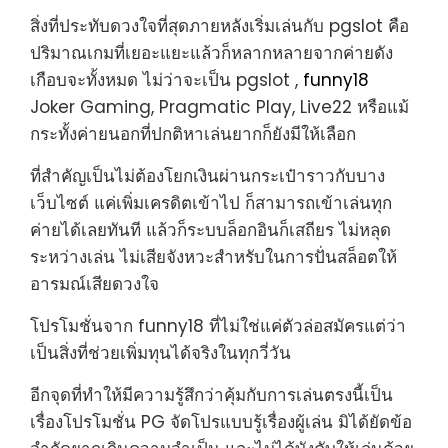
สิ่งที่ประทับดวงใจที่สุดภายหลังเริ่มเล่นกับ pgslot คือ
ปริมาณเกมที่เยอะแยะแล้วก็หลากหลายจากค่ายดัง
เกือบจะทั้งหมด ไม่ว่าจะเป็น pgslot ,
funny18
Joker Gaming, Pragmatic Play, Live22 หรือแม้
กระทั้งค่ายนอกที่ปกติหาเล่นยากก็ยังมีให้เลือก
ที่สำคัญเป็นไม่ต้องโยกเงินผ่านกระเป๋าราวกับบาง
เว็บไซต์ แค่เพิ่มเครดิตเข้าไป ก็สามารถเข้าเล่นทุก
ค่ายได้เลยทันที แล้วก็ระบบล็อกอินก็เสถียร ไม่หลุด
ระหว่างเล่น ไม่เสียจังหวะสำหรับในการปั่นสล็อตให้
อารมณ์เสียดวงใจ
โปรโมชั่นจาก funny18 ที่ไม่ใช่แค่ตัวล่อสมัครแต่ว่า
เป็นสิ่งที่ช่วยเพิ่มทุนได้จริงในทุกวี่วัน
อีกจุดที่ทำให้มีความรู้สึกว่าคุ้มกับการเล่นตรงนี้เป็น
เรื่องโปรโมชั่น PG จัดโปรแบบรู้เรื่องผู้เล่น มิได้ยัดข้อ