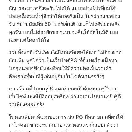
จำกัดยากเกินความจำเป็น และไม่ได้บังคับให้เล่นด้วย
เงินเยอะมากๆถึงจะรับโปรได้ แบบอย่างโปรที่ผมใช้
บ่อยครั้งรวมทั้งรู้สึกว่าได้ผลจริงเป็น โปรฝากแรกของ
วัน รับโบนัสเพิ่ม 50 เปอร์เซ็นต์ และก็โปรคืนยอดเสีย
ทุกวันแบบไม่ต้องทักขอ ระบบจะคืนให้อัตโนมัติแบบ
เฉยๆแต่โคตรได้ใจ
รวมทั้งพอถึงวันเกิด ยังมีโบนัสพิเศษให้แบบไม่ต้องฝาก
เงินเพิ่ม พูดได้ว่าเป็นเว็บไซต์PG ที่ตั้งใจเรื่องเนื้อหา
นิดๆหน่อยๆซึ่งมันสะท้อนให้มีความคิดเห็นว่าเค้า
ต้องการที่จะให้ผู้เล่นอยู่กับเว็บไซต์นานๆจริงๆ
เกมสล็อตที่ funny18 แตกง่ายจนถึงต้องหยุดรู้สึกว่า
เว็บไซต์แห่งนี้มีล็อกยูสหรือเปล่าแต่เล่นไปนานๆยิ่งรู้ดี
ว่าเที่ยงธรรมจริง
ในตอนสัปดาห์แรกของการเล่น PG มีหลายเกมที่ผมได้
กำไรค่อนข้างจะมากมาย และตอนแรกก็แอบกลัวว่า