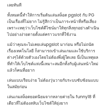
เลยทันที
ทั้งหมดนี้ทำให้การเริ่มต้นเล่นสล็อต pgslot กับ PG
เป็นเรื่องที่ไม่ยาก ไม่รู้สึกว่าเป็นภาระหน้าที่หรือเสี่ยง
เพราะเหตุว่าเว็บไซต์ดีไซน์มาให้ทุกสิ่งทุกอย่างดำเนิน
ไปอย่างง่ายดายตั้งแต่คราวแรกที่ใช้งาน
แม้ว่าคุณจะไม่เคยเล่นpgslot มาก่อน หรือไม่ถนัด
เรื่องเทคโนโลยี ก็สามารถเข้าเล่นเกมและใช้บริการ
ต่างๆได้ด้วยตัวเองโดยไม่ต้องพึ่งผู้ใดเลย นี่เป็นเหตุผล
ที่ทำให้เว็บไซต์แห่งนี้เหมาะสมอีกทั้งกับผู้เล่นหน้าใหม่
แล้วก็คนที่อยาก
เล่นแบบเรียบง่าย ไม่ต้องวุ่นวายกับระบบซับซ้อนแบบ
ในสมัยก่อน
เล่นเกมสล็อตยอดนิยมจากหลายค่ายใน funny18 ที่
เดียวที่ไม่ต้องสลับเว็บไซต์ให้ยุ่งยาก