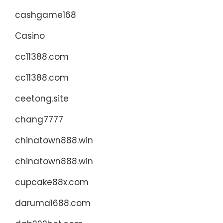
cashgame168
Casino
cc11388.com
cc11388.com
ceetong.site
chang7777
chinatown888.win
chinatown888.win
cupcake88x.com
daruma1688.com