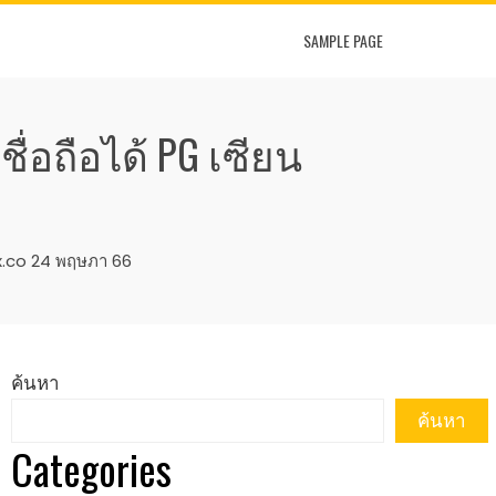
SAMPLE PAGE
ื่อถือได้ PG เซียน
tx.co 24 พฤษภา 66
ค้นหา
ค้นหา
Categories