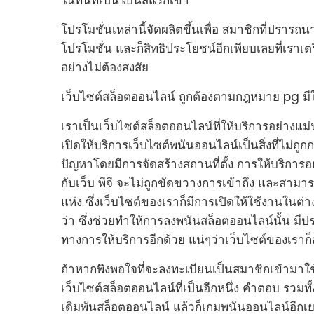
ในทันทีเป็นโบนัสแรกเข้า
โปรโมชั่นเหล่านี้จัดผลิตขึ้นเพื่อ สมาชิกที่ปรารถน
โปรโมชั่น และก็สิทธิประโยชน์อีกเพียบเลยที่เราเตรียม
อย่างไม่ต้องสงสัย
เว็บไซต์สล็อตออนไลน์ ถูกต้องตามกฎหมาย pg มี
เราเป็นเว็บไซต์สล็อตออนไลน์ที่ให้บริการอย่
เปิดให้บริการเว็บไซต์พนันออนไลน์เป็นสิ่งที่ไม่
ปัญหาโดยมีการจัดสร้างสถานที่ตั้ง การให้บริการอยู่ใ
กับเว็บ พีจี จะไม่ถูกขัดขวางการเข้าถึง และสาม
แห่ง ซึ่งเว็บไซต์ของเราก็มีการเปิดให้ใช้งานในต
ว่า ซึ่งช่วยทำให้การลงพนันสล็อตออนไลน์นั้น มี
ทางการให้บริการอีกด้วย แน่ๆว่าเว็บไซต์ของเราก็
ถ้าหากพึงพอใจที่จะลงทะเบียนเป็นสมาชิกเข้ามาใช
เว็บไซต์สล็อตออนไลน์ที่เป็นอีกหนึ่ง คำตอบ รวมท
เดิมพันสล็อตออนไลน์ แล้วก็เกมพนันออนไลน์อีกเย