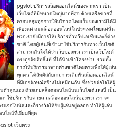
pgslot บริการสล็อตออนไลน์ของพวกเรา เป็น
เว็บไซต์ที่มีขนาดใหญ่มากที่สุด ด้วยเครือข่ายที่
ครอบคลุมทุกการให้บริการ โดยเว็บของเรามิได้มี
เพียงแค่ เกมสล็อตออนไลน์ในประเทศไทยแค่นั้น
พวกเรายังมีการให้บริการทั่วทวีปเอเชียและก็ต่าง
ชาติ โดยผู้เล่นที่เข้ามาใช้บริการกับทางเว็บไซต์
สามารถมั่นใจได้ว่าเว็บของพวกเราเป็นเว็บไซต์
ตรงถูกลิขสิทธิ์แท้ ที่ได้นำเข้าโครงข่าย รวมทั้ง
การให้บริการมาจากต่างชาติโดยตรงเพื่อให้ผู้เล่น
ทุกคน ได้สัมผัสกับเกมการเดิมพันสล็อตออนไลน์
ที่มีเอกลักษณ์สร้างไม่เหมือนกัน ซึ่งช่วยล่อใจให้ผู้
ับตัวคุณเอง ด้วยเกมสล็อตออนไลน์บนเว็บไซต์แห่งนี้ เป็น
ถ้าหากมาใช้บริการกับค่ายเกมสล็อตออนไลน์ของพวกเรา จะ
รแจกโบนัสและก็รางวัลให้กับผู้เล่นอยู่ตลอด ทำให้ผู้เล่น
น์ที่เยี่ยมที่สุด
pgslot เว็บตรง