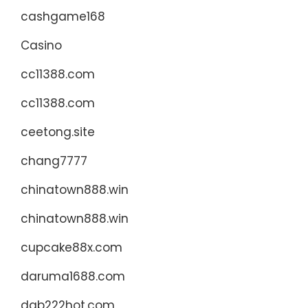
cashgame168
Casino
cc11388.com
cc11388.com
ceetong.site
chang7777
chinatown888.win
chinatown888.win
cupcake88x.com
daruma1688.com
dgb222hot.com