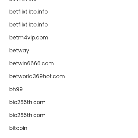
betflixtikto.info
betflixtikto.info
betm4vip.com
betway
betwin6666.com
betworld369hot.com
bh99
bio285th.com
bio285th.com
bitcoin