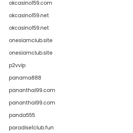
okcasino159.com
okcasino159.net
okcasino159.net
onesiamclub.site
onesiamclub.site
p2vvip
panama888
pananthai99.com
pananthai99.com
panda555
paradise1club.fun