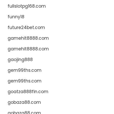
fullslotpg168.com
funny18
future24bet.com
gamehit8888.com
gamehit8888.com
gaojing888
gem99ths.com
gem99ths.com
goatza888fin.com
gobaza88.com
gobaza88.com