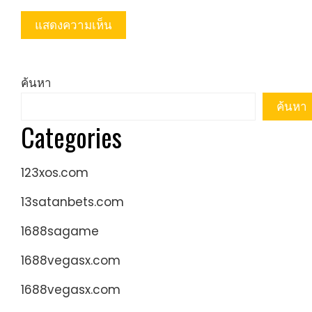
ค้นหา
ค้นหา
Categories
123xos.com
13satanbets.com
1688sagame
1688vegasx.com
1688vegasx.com