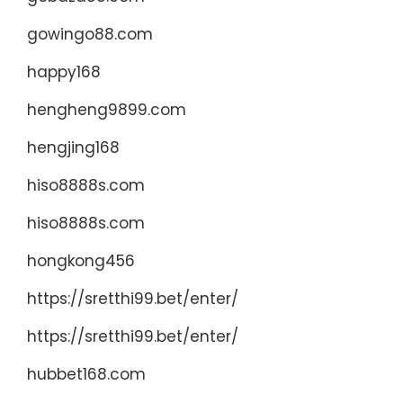
gowingo88.com
happy168
hengheng9899.com
hengjing168
hiso8888s.com
hiso8888s.com
hongkong456
https://sretthi99.bet/enter/
https://sretthi99.bet/enter/
hubbet168.com