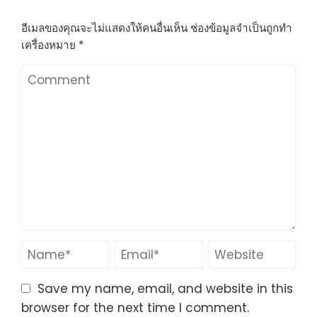
อีเมลของคุณจะไม่แสดงให้คนอื่นเห็น
ช่องข้อมูลจำเป็นถูกทำ
เครื่องหมาย
*
Save my name, email, and website in this
browser for the next time I comment.