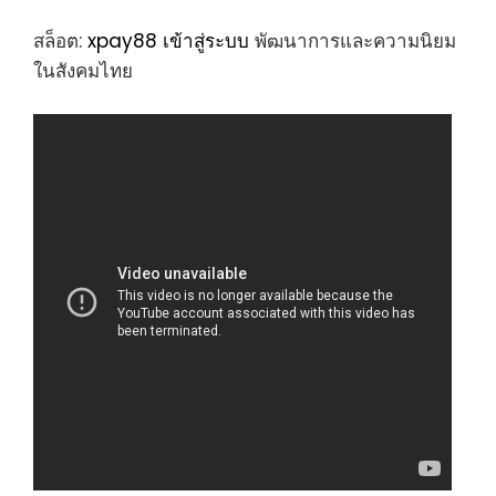
สล็อต:
xpay88 เข้าสู่ระบบ
พัฒนาการและความนิยม
ในสังคมไทย