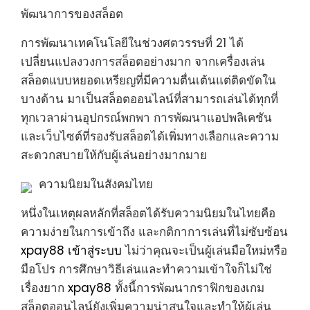
พัฒนาการของสล็อต
การพัฒนาเทคโนโลยีในช่วงศตวรรษที่ 21 ได้
เปลี่ยนแปลงวงการสล็อตอย่างมาก จากเครื่องเล่น
สล็อตแบบหยอดเหรียญที่มีความตื่นเต้นแต่ติดขัดใน
บางด้าน มาเป็นสล็อตออนไลน์ที่สามารถเล่นได้ทุกที่
ทุกเวลาผ่านอุปกรณ์พกพา การพัฒนาแอปพลิเคชัน
และเว็บไซต์ที่รองรับสล็อตได้เพิ่มทางเลือกและความ
สะดวกสบายให้กับผู้เล่นอย่างมากมาย
ความนิยมในสังคมไทย
หนึ่งในเหตุผลหลักที่สล็อตได้รับความนิยมในไทยคือ
ความง่ายในการเข้าถึง และกติกาการเล่นที่ไม่ซับซ้อน
xpay88 เข้าสู่ระบบ
ไม่ว่าคุณจะเป็นผู้เล่นมือใหม่หรือ
มือโปร การศึกษาวิธีเล่นและทำความเข้าใจก็ไม่ใช่
เรื่องยาก
xpay88
ทั้งนี้การพัฒนากราฟิกของเกม
สล็อตออนไลน์ยังเพิ่มความน่าสนใจและทำให้ผู้เล่น