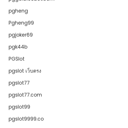
pgheng
Pgheng99
pgjoker69
pgk44b
PGSlot
pgslot เว็บตรง
pgslot77
pgslot77.com
pgslot99
pgslot9999.co