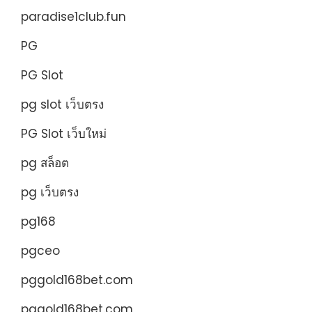
paradise1club.fun
PG
PG Slot
pg slot เว็บตรง
PG Slot เว็บใหม่
pg สล็อต
pg เว็บตรง
pg168
pgceo
pggold168bet.com
pggold168bet.com