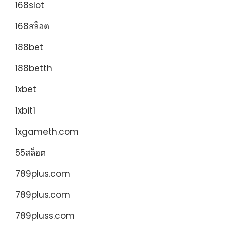
168slot
168สล็อต
188bet
188betth
1xbet
1xbit1
1xgameth.com
55สล็อต
789plus.com
789plus.com
789pluss.com