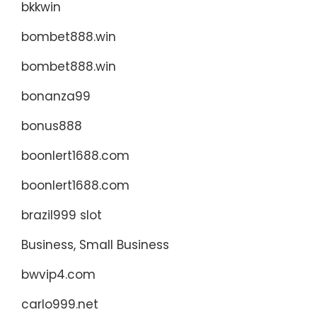
bkkwin
bombet888.win
bombet888.win
bonanza99
bonus888
boonlert1688.com
boonlert1688.com
brazil999 slot
Business, Small Business
bwvip4.com
carlo999.net