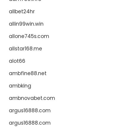
allbet24hr
allin99win.win
allone745s.com
allstar168.me
alot66
ambfine88.net
ambking
ambnovabet.com
argus16888.com
argus16888.com