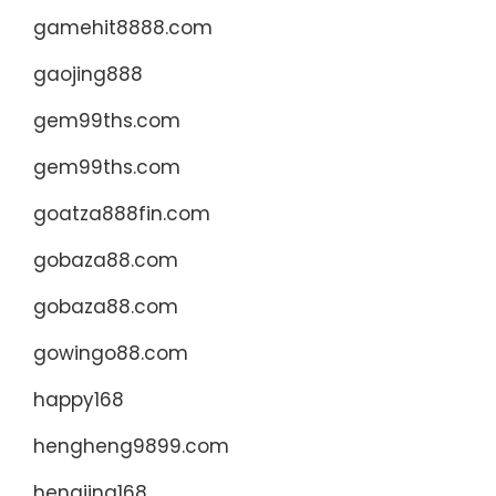
gamehit8888.com
gaojing888
gem99ths.com
gem99ths.com
goatza888fin.com
gobaza88.com
gobaza88.com
gowingo88.com
happy168
hengheng9899.com
hengjing168