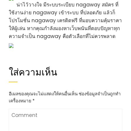
น่าไว้วางใจ มีระบบระเบียบ nagaway สมัคร ที่
ใช้งานง่าย nagaway เข้าระบบ ที่ปลอดภัย แล้วก็
โปรโมชั่น nagaway เครดิตฟรี ที่มอบความคุ้มราคา
ให้ผู้เล่น หากคุณกำลังมองหาเว็บพนันที่ตอบปัญหาทุก
ความจำเป็น nagaway คือตัวเลือกที่ไม่ควรพลาด
ใส่ความเห็น
อีเมลของคุณจะไม่แสดงให้คนอื่นเห็น
ช่องข้อมูลจำเป็นถูกทำ
เครื่องหมาย
*