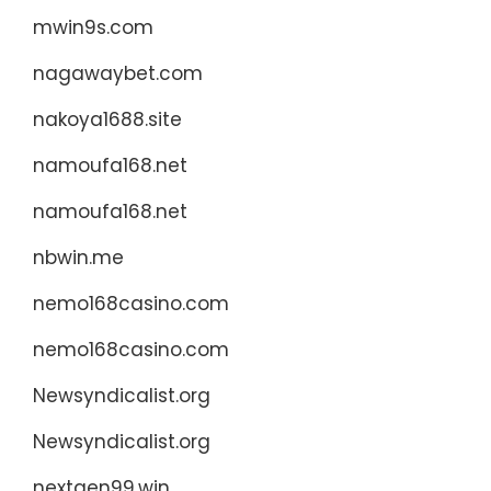
mwin9s.com
nagawaybet.com
nakoya1688.site
namoufa168.net
namoufa168.net
nbwin.me
nemo168casino.com
nemo168casino.com
Newsyndicalist.org
Newsyndicalist.org
nextgen99.win