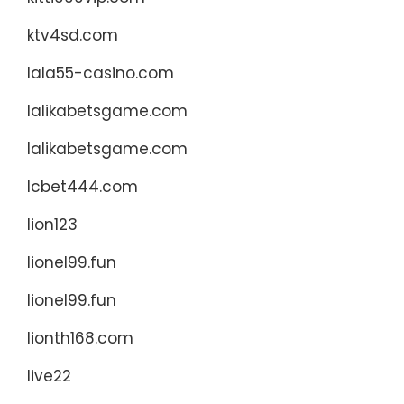
ktv4sd.com
lala55-casino.com
lalikabetsgame.com
lalikabetsgame.com
lcbet444.com
lion123
lionel99.fun
lionel99.fun
lionth168.com
live22