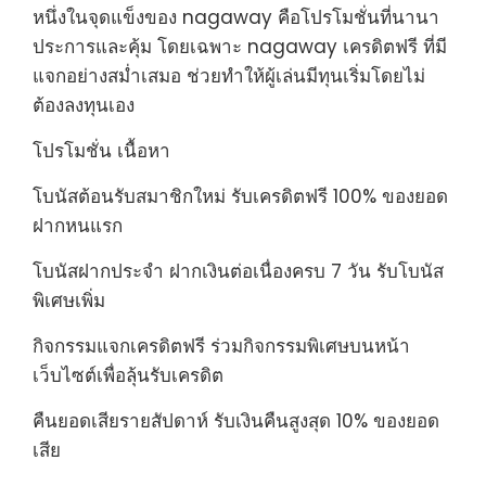
หนึ่งในจุดแข็งของ nagaway คือโปรโมชั่นที่นานา
ประการและคุ้ม โดยเฉพาะ nagaway เครดิตฟรี ที่มี
แจกอย่างสม่ำเสมอ ช่วยทำให้ผู้เล่นมีทุนเริ่มโดยไม่
ต้องลงทุนเอง
โปรโมชั่น เนื้อหา
โบนัสต้อนรับสมาชิกใหม่ รับเครดิตฟรี 100% ของยอด
ฝากหนแรก
โบนัสฝากประจำ ฝากเงินต่อเนื่องครบ 7 วัน รับโบนัส
พิเศษเพิ่ม
กิจกรรมแจกเครดิตฟรี ร่วมกิจกรรมพิเศษบนหน้า
เว็บไซต์เพื่อลุ้นรับเครดิต
คืนยอดเสียรายสัปดาห์ รับเงินคืนสูงสุด 10% ของยอด
เสีย