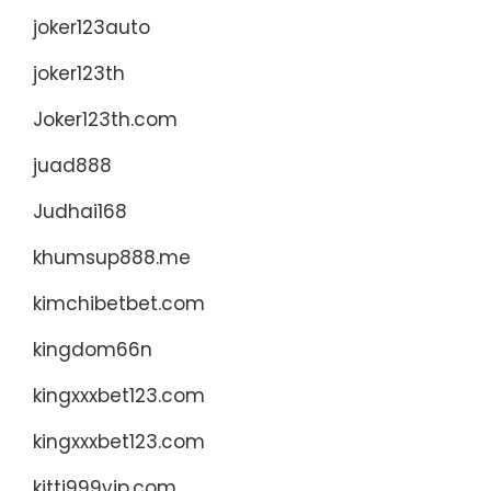
joker123auto
joker123th
Joker123th.com
juad888
Judhai168
khumsup888.me
kimchibetbet.com
kingdom66n
kingxxxbet123.com
kingxxxbet123.com
kitti999vip.com