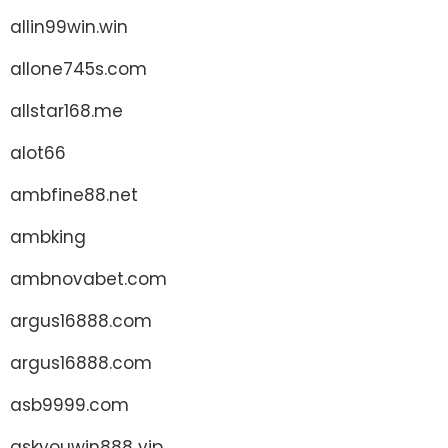
allin99win.win
allone745s.com
allstar168.me
alot66
ambfine88.net
ambking
ambnovabet.com
argus16888.com
argus16888.com
asb9999.com
askyouwin888 vip