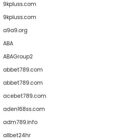
9kpluss.com
9kpluss.com
a9a9.org
ABA
ABAGroup2
abbet789.com
abbet789.com
acebet789.com
aden168ss.com
adm789.info
allbet24hr