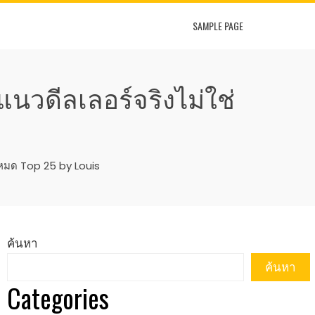
SAMPLE PAGE
แนวดีลเลอร์จริงไม่ใช่
ีหมด Top 25 by Louis
ค้นหา
ค้นหา
Categories