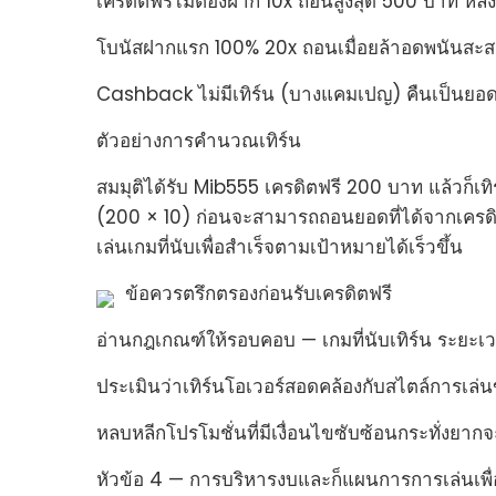
เครดิตฟรีไม่ต้องฝาก 10x ถอนสูงสุด 500 บาท หลัง
โบนัสฝากแรก 100% 20x ถอนเมื่อยล้าอดพนันสะส
Cashback ไม่มีเทิร์น (บางแคมเปญ) คืนเป็นยอ
ตัวอย่างการคำนวณเทิร์น
สมมุติได้รับ Mib555 เครดิตฟรี 200 บาท แล้วก็เทิ
(200 × 10) ก่อนจะสามารถถอนยอดที่ได้จากเครดิตฟร
เล่นเกมที่นับเพื่อสำเร็จตามเป้าหมายได้เร็วขึ้น
ข้อควรตรึกตรองก่อนรับเครดิตฟรี
อ่านกฎเกณฑ์ให้รอบคอบ — เกมที่นับเทิร์น ระยะเ
ประเมินว่าเทิร์นโอเวอร์สอดคล้องกับสไตล์การเล่
หลบหลีกโปรโมชั่นที่มีเงื่อนไขซับซ้อนกระทั่งยากจ
หัวข้อ 4 — การบริหารงบและก็แผนการการเล่นเพื่