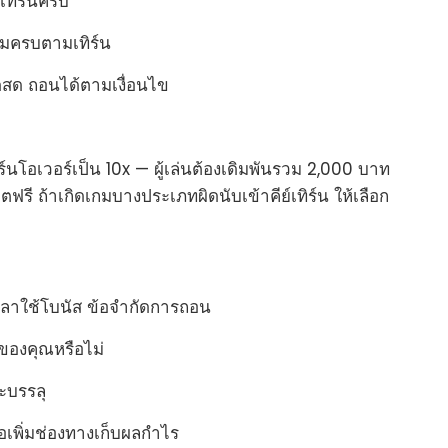
เทิร์นครบ
มครบตามเทิร์น
ดสด ถอนได้ตามเงื่อนไข
ร์นโอเวอร์เป็น 10x — ผู้เล่นต้องเดิมพันรวม 2,000 บาท
ี ถ้าเกิดเกมบางประเภทผิดนับเข้าคีย์เทิร์น ให้เลือก
วลาใช้โบนัส ข้อจำกัดการถอน
นของคุณหรือไม่
ะบรรลุ
อเพิ่มช่องทางเก็บผลกำไร