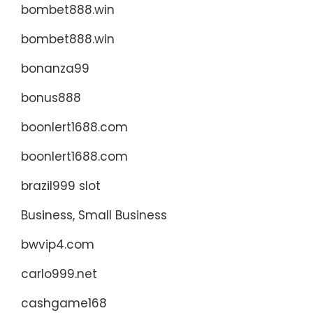
bombet888.win
bombet888.win
bonanza99
bonus888
boonlert1688.com
boonlert1688.com
brazil999 slot
Business, Small Business
bwvip4.com
carlo999.net
cashgame168