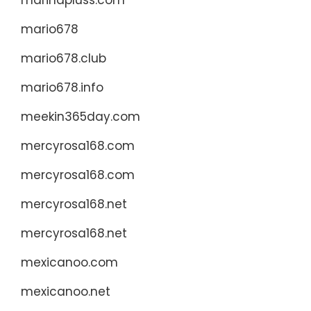
marinapluss.com
mario678
mario678.club
mario678.info
meekin365day.com
mercyrosa168.com
mercyrosa168.com
mercyrosa168.net
mercyrosa168.net
mexicanoo.com
mexicanoo.net