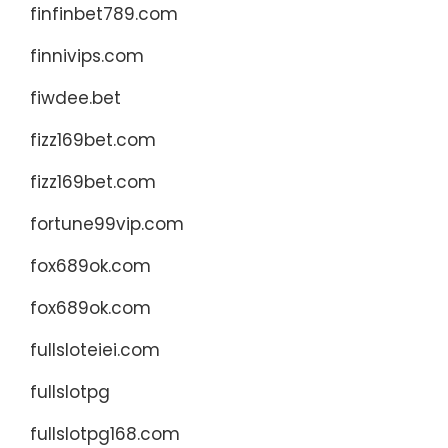
finfinbet789.com
finnivips.com
fiwdee.bet
fizz169bet.com
fizz169bet.com
fortune99vip.com
fox689ok.com
fox689ok.com
fullsloteiei.com
fullslotpg
fullslotpg168.com