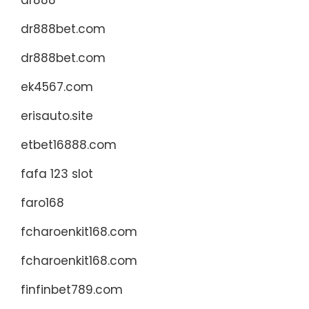
dr888
dr888bet.com
dr888bet.com
ek4567.com
erisauto.site
etbet16888.com
fafa 123 slot
faro168
fcharoenkit168.com
fcharoenkit168.com
finfinbet789.com