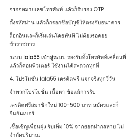
กรอกหมายเลขโทรศัพท์ แล้วก็รับรอง OTP
ตั้งรหัสผ่าน แล้วก็กรอกชื่อบัญชีให้ตรงกับธนาคาร
ล็อกอินและก็เริ่มเล่นโดยทันที ไม่ต้องรอคอย
ข้าราชการ
ระบบ
lala55 เข้าสู่ระบบ
รองรับทั้งโทรศัพท์เคลื่อนที่
แล้วก็คอมพิวเตอร์ ใช้งานได้สะดวกทุกที่
4. โปรโมชั่น lala55 เครดิตฟรี แจกจริงทุกวี่วัน
จำพวกโปรโมชั่น เนื้อหา ข้อแม้การรับ
เครดิตฟรีสมาชิกใหม่ 100-500 บาท สมัครและก็
ยืนยันเบอร์
เชื้อเชิญเพื่อนฝูง รับเพิ่ม 10% จากยอดฝากสหาย ไม่
จำกัดปริมาณ