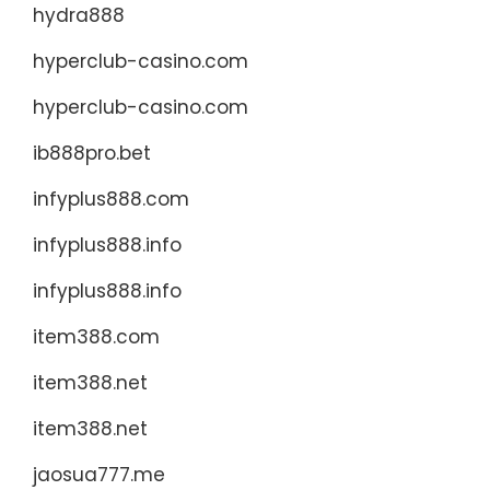
hydra888
hyperclub-casino.com
hyperclub-casino.com
ib888pro.bet
infyplus888.com
infyplus888.info
infyplus888.info
item388.com
item388.net
item388.net
jaosua777.me