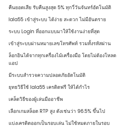
คืนยอดเสีย รับคืนสูงสุด 5% ทุกวี่วันจันทร์อัตโนมัติ
lala55 เข้าสู่ระบบ ได้ง่าย สะดวก ไม่มีอันตราย
ระบบ Login ที่ออกแบบมาให้ใช้งานง่ายที่สุด
เข้าสู่ระบบผ่านหมายเลขโทรศัพท์ รวมทั้งรหัสผ่าน
ล็อกอินได้จากทุกเครื่องไม้เครื่องมือ โดยไม่ต้องโหลด
แอป
มีระบบสำรวจความปลอดภัยอัตโนมัติ
ยุทธวิธีใช้ lala55 เครดิตฟรี ให้ได้กำไร
เคล็ดวิธีของผู้เล่นมืออาชีพ
เลือกเกมสล็อต RTP สูง ดังเช่นว่า 96.5% ขึ้นไป
แบ่งเครดิตออกเป็นรอบเล่น ไม่ใช้หมดภายในรอบ