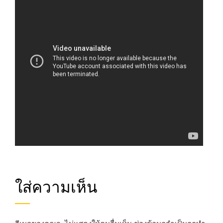
ใส่ความเห็น