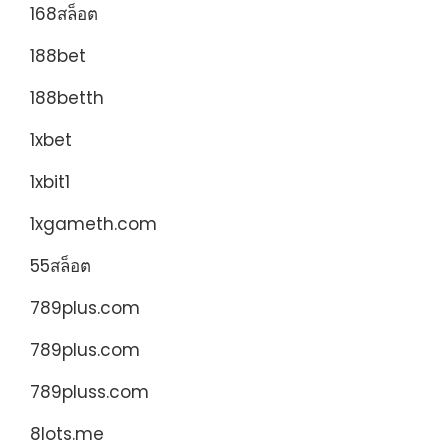
168สล็อต
188bet
188betth
1xbet
1xbit1
1xgameth.com
55สล็อต
789plus.com
789plus.com
789pluss.com
8lots.me