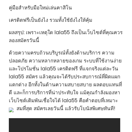
คู่มือสำหรับมือใหม่เล่นคาสิโน
เครดิตฟรีเป็นยังไง รวมทั้งใช้ยังไงให้คุ้ม
ผลสรุป: เพราะเหตุใด lala55 ถึงเป็นเว็บไซต์ที่คุณควร
ลองสมัครวันนี้
ด้วยความครบถ้วนบริบูรณ์ทั้งยังด้านบริการ ความ
ปลอดภัย ความหลากหลายของเกม ระบบที่ใช้งานง่าย
และโปรโมชั่น lala55 เครดิตฟรี ที่แจกจริงแต่ละวัน
lala55 สมัคร แล้วคุณจะได้รับประสบการณ์ที่ผิดแผก
แตกต่าง อีกทั้งในด้านความสบายสบาย ผลตอบแทนที่
ดี และก็การบริการที่น่าประทับใจ แม้คุณกำลังมองหา
เว็บไซต์เดิมพันเชื่อใจได้ lala55 คือคำตอบที่เหมาะ
สมที่สุด สมัครเลยวันนี้ แล้วรับโบนัสพิเศษทันที!