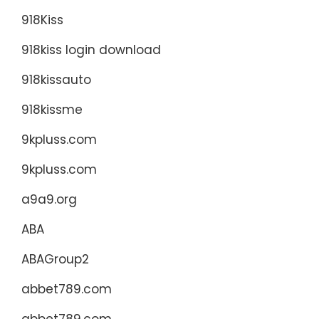
918Kiss
918kiss login download
918kissauto
918kissme
9kpluss.com
9kpluss.com
a9a9.org
ABA
ABAGroup2
abbet789.com