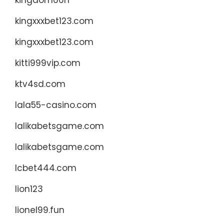
kingdom66n
kingxxxbet123.com
kingxxxbet123.com
kitti999vip.com
ktv4sd.com
lala55-casino.com
lalikabetsgame.com
lalikabetsgame.com
lcbet444.com
lion123
lionel99.fun