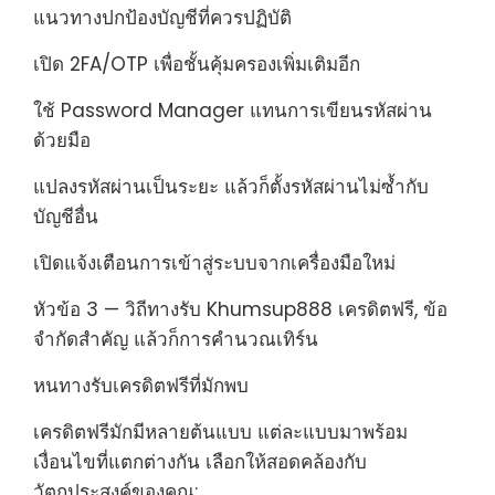
แนวทางปกป้องบัญชีที่ควรปฏิบัติ
เปิด 2FA/OTP เพื่อชั้นคุ้มครองเพิ่มเติมอีก
ใช้ Password Manager แทนการเขียนรหัสผ่าน
ด้วยมือ
แปลงรหัสผ่านเป็นระยะ แล้วก็ตั้งรหัสผ่านไม่ซ้ำกับ
บัญชีอื่น
เปิดแจ้งเตือนการเข้าสู่ระบบจากเครื่องมือใหม่
หัวข้อ 3 — วิถีทางรับ Khumsup888 เครดิตฟรี, ข้อ
จำกัดสำคัญ แล้วก็การคำนวณเทิร์น
หนทางรับเครดิตฟรีที่มักพบ
เครดิตฟรีมักมีหลายต้นแบบ แต่ละแบบมาพร้อม
เงื่อนไขที่แตกต่างกัน เลือกให้สอดคล้องกับ
วัตถุประสงค์ของคุณ: