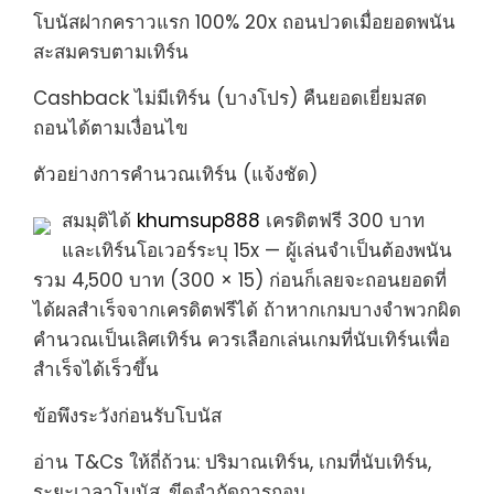
โบนัสฝากคราวแรก 100% 20x ถอนปวดเมื่อยอดพนัน
สะสมครบตามเทิร์น
Cashback ไม่มีเทิร์น (บางโปร) คืนยอดเยี่ยมสด
ถอนได้ตามเงื่อนไข
ตัวอย่างการคำนวณเทิร์น (แจ้งชัด)
สมมุติได้
khumsup888
เครดิตฟรี 300 บาท
และเทิร์นโอเวอร์ระบุ 15x — ผู้เล่นจำเป็นต้องพนัน
รวม 4,500 บาท (300 × 15) ก่อนก็เลยจะถอนยอดที่
ได้ผลสำเร็จจากเครดิตฟรีได้ ถ้าหากเกมบางจำพวกผิด
คำนวณเป็นเลิศเทิร์น ควรเลือกเล่นเกมที่นับเทิร์นเพื่อ
สำเร็จได้เร็วขึ้น
ข้อพึงระวังก่อนรับโบนัส
อ่าน T&Cs ให้ถี่ถ้วน: ปริมาณเทิร์น, เกมที่นับเทิร์น,
ระยะเวลาโบนัส, ขีดจำกัดการถอน