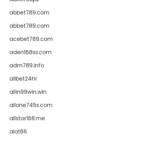
abbet789.com
abbet789.com
acebet789.com
aden168ss.com
adm789.info
allbet24hr
allin99win.win
allone745s.com
allstar168.me
alot66