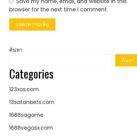
Save my name, email, and website in this
browser for the next time I comment.
ค้นหา
ค้นหา
Categories
123xos.com
13satanbets.com
1688sagame
1688vegasx.com