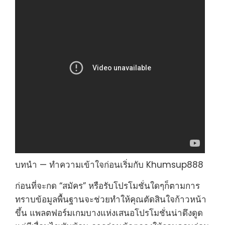
บทนำ — ทำความเข้าใจก่อนเริ่มกับ Khumsup888
ก่อนที่จะกด “สมัคร” หรือรับโปรโมชั่นใดๆก็ตามการ
ทราบข้อมูลพื้นฐานจะช่วยทำให้คุณตัดสินใจก้าวหน้า
ขึ้น แพลตฟอร์มเกมบางแห่งเสนอโปรโมชั่นน่าดึงดูด