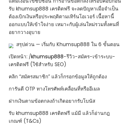
แต่มีเงื่อนไขซับซ้อน การอ่านข้อตกลงให้รอบคอบก่อน
รับ khumsup888 เครดิตฟรี จะลดปัญหาเมื่อจำเป็น
ต้องเบิกเงินหรือประพฤติตามเทิร์นโอเวอร์ เนื้อหานี้
ออกแบบให้เข้าใจง่าย เหมาะกับผู้เล่นใหม่รวมทั้งคนที่
อยากวางอุบาย
สรุปด่วน — เริ่มกับ Khumsup888 ใน 6 ขั้นตอน
เปิดหน้า: /
khumsup888
-รีวิว-สมัคร-เข้าระบบ-
เครดิตฟรี (ใช้สำหรับ SEO)
คลิก “สมัครสมาชิก” แล้วก็กรอกข้อมูลให้ถูกต้อง
การันตี OTP ทางโทรศัพท์เคลื่อนที่หรืออีเมล
ฝากเงินตามข้อตกลงถ้าเกิดอยากรับโบนัส
รับ khumsup888 เครดิตฟรี แม้มี แล้วก็อ่านกฎ
เกณฑ์ (T&Cs)