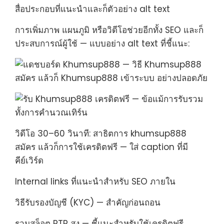
สื่อประกอบที่แนะนำและก็ตัวอย่าง alt text
การเพิ่มภาพ แผนภูมิ หรือวิดีโอช่วยอีกทั้ง SEO และก็
ประสบการณ์ผู้ใช้ — แบบอย่าง alt text ที่ชี้แนะ:
วิดีโอ 30–60 วินาที: สาธิตการ khumsup888
สมัคร แล้วก็การใช้เครดิตฟรี — ใส่ caption ที่มี
คีย์เวิร์ด
Internal links ที่แนะนำสำหรับ SEO ภายใน
วิธีรับรองบัญชี (KYC) — สำคัญก่อนถอน
รวมสล็อต RTP สูง — ชี้แนะสำหรับใช้เครดิตฟรี