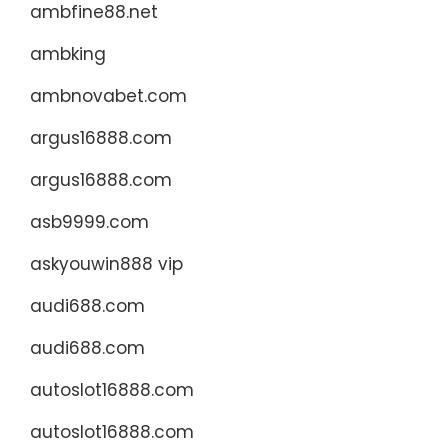
ambfine88.net
ambking
ambnovabet.com
argus16888.com
argus16888.com
asb9999.com
askyouwin888 vip
audi688.com
audi688.com
autoslot16888.com
autoslot16888.com