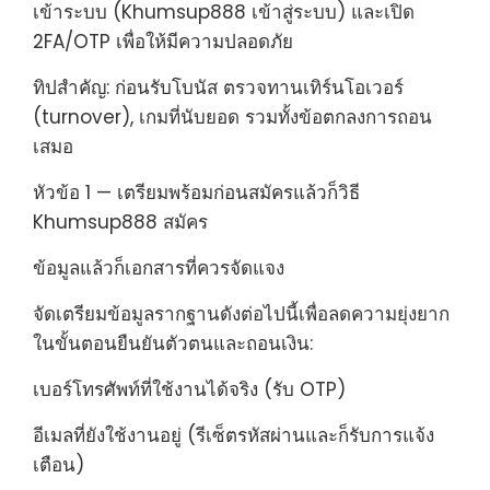
เข้าระบบ (Khumsup888 เข้าสู่ระบบ) และเปิด
2FA/OTP เพื่อให้มีความปลอดภัย
ทิปสำคัญ: ก่อนรับโบนัส ตรวจทานเทิร์นโอเวอร์
(turnover), เกมที่นับยอด รวมทั้งข้อตกลงการถอน
เสมอ
หัวข้อ 1 — เตรียมพร้อมก่อนสมัครแล้วก็วิธี
Khumsup888 สมัคร
ข้อมูลแล้วก็เอกสารที่ควรจัดแจง
จัดเตรียมข้อมูลรากฐานดังต่อไปนี้เพื่อลดความยุ่งยาก
ในขั้นตอนยืนยันตัวตนและถอนเงิน:
เบอร์โทรศัพท์ที่ใช้งานได้จริง (รับ OTP)
อีเมลที่ยังใช้งานอยู่ (รีเซ็ตรหัสผ่านและก็รับการแจ้ง
เตือน)