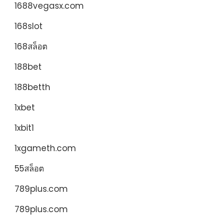
1688vegasx.com
168slot
168สล็อต
188bet
188betth
1xbet
1xbit1
1xgameth.com
55สล็อต
789plus.com
789plus.com