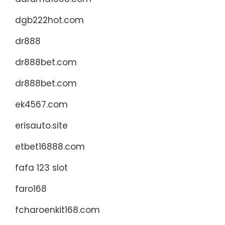
dgb222hot.com
dr888
dr888bet.com
dr888bet.com
ek4567.com
erisauto.site
etbet16888.com
fafa 123 slot
faro168
fcharoenkit168.com