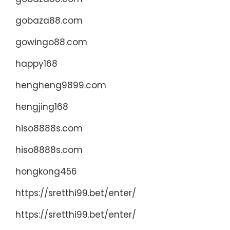
gobaza88.com
gowingo88.com
happy168
hengheng9899.com
hengjing168
hiso8888s.com
hiso8888s.com
hongkong456
https://sretthi99.bet/enter/
https://sretthi99.bet/enter/