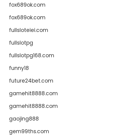
fox689ok.com
fox689ok.com
fullsloteiei.com
fullslotpg
fullslotpg168.com
funny18
future24bet.com
gamehit8888.com
gamehit8888.com
gaojing888
gem99ths.com