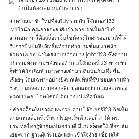
จำเป็นต้องเล่นเกมกับพวกเรา
สำหรับสมาชิกใหม่ที่ยังไม่ทราบกับ โจ๊กเกอร์123
เท่าไรนัก คุณอาจจะสงสัยว่า พวกเราเป็นยังไง?
แน่นอนว่า นี่คือสล็อตเว็บไซต์ตรงไม่ผ่านเอเย่นต์ที่ได้
รับการยืนยันลิขสิทธิ์แท้จากค่ายเกมชั้นแนวหน้า
จำนวนมาก นำโดยค่ายหลักอย่าง joker123 ซึ่งความ
เก๋ารวมทั้งความขลังของตัวเกมโจ๊กเกอร์123 ทางเข้า
ก็ทำให้นักเดิมพันมากต่างเข้ามาเดิมพันกันเพิ่มขึ้น
เรื่อยๆ โดยเฉพาะอย่างยิ่งนักเดิมพันที่ชื่นชอบความท้า
ชอบเกมสล็อตแบบคลาสสิก บอกเลยว่า เกมสล็อตของ
พวกเราตอบโจทย์คุณได้อย่างแน่แท้ครับผม
• ค่ายสล็อตโบราณ: แน่ๆว่า ค่าย โจ๊กเกอร์123 ถือเป็น
ค่ายเกมสล็อตที่เข้ามาในยุคเริ่มต้นเลยก็ว่าได้ คน
ประเทศไทยรู้จักกันเป็นอย่างดี มีเกมสล็อตให้เลือกเล่น
เยอะมาก ฐานผู้เล่นเยอะแยะ เข้าใจง่าย เชื่อใจได้