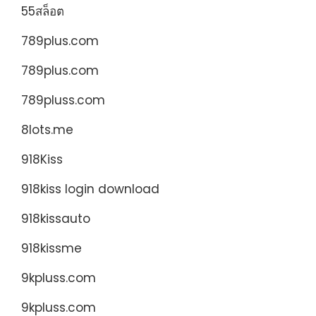
55สล็อต
789plus.com
789plus.com
789pluss.com
8lots.me
918Kiss
918kiss login download
918kissauto
918kissme
9kpluss.com
9kpluss.com