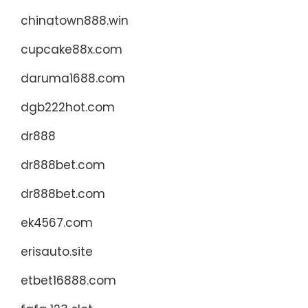
chinatown888.win
cupcake88x.com
daruma1688.com
dgb222hot.com
dr888
dr888bet.com
dr888bet.com
ek4567.com
erisauto.site
etbet16888.com