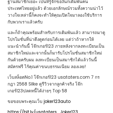
ฐานสมาชิกเยอะ เป็นที่รู้จักของันกเดิมพันคน
ประเทศไทยอยู่แล้ว ด้วยเอกลักษณ์รวมทั้งความน่าไว้
วางใจเหล่านี้ก็คงจะทำให้คุณเปิดใจมาลองใช้บริการ
กับพวกเราแล้วครับ
และก็ถ้าคุณพร้อมสำหรับการเดิมพันแล้ว สามารถมาดู
โปรโมชั่นที่น่าดึงดูดก่อนได้เลย แต่ว่าถ้าหากให้
แนะนำกันนี้ โจ๊กเกอร์123 ภายหลังจากลงทะเบียนเป็น
สมาชิกใหม่และจากนั้นก็มารับโปรโมชั่นสมาชิกใหม่
กันด้วยครับผม ลงทะเบียนเป็นสมาชิกได้แล้ววันนี้
สมัครฟรี ไร้คุณค่าขนบธรรมเนียม ลองเลย!
เว็บสล็อตNo.1 โจ๊กเกอร์123 usataters.com 7 กร
กฎา 2568 Silke ดูรีวิวจากลูกค้าจริง โจ๊ก
เกอร์123ปลดหนี้ได้ง่ายๆ Top 58
ขอขอบพระคุณเว็บ
joker123auto
https://bit.ly/usataters_Joker123