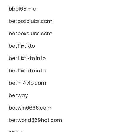
bbp168.me
betboxclubs.com
betboxclubs.com
betflixtikto
betflixtikto.info
betflixtikto.info
betm4vip.com
betway
betwin6666.com
betworld369hot.com