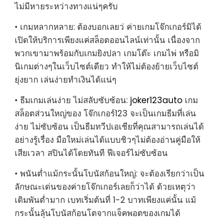
ไม่มีหายระหว่างทางแน่ๆครับ
• เกมหลากหลาย: ต้องบอกเลยว่ ค่ายเกมโจ๊กเกอร์มิได้
เปิดให้บริการเพียงแค่สล็อตออนไลน์เท่านั้น เนื่องจาก
พวกเขามาพร้อมกับเกมยิงปลา เกมโต๊ะ เกมไพ่ หรือมิ
นิเกมต่างๆในเว็บไซต์เดียว ทำให้ไม่ต้องย้ายเว็บไซต์
ยุ่งยาก เล่นง่ายทำเงินได้แน่ๆ
• ธีมเกมเล่นง่าย ไม่สลับซับซ้อน:
joker123auto
เกม
สล็อตส่วนใหญ่ของ โจ๊กเกอร์123 จะเป็นเกมธีมที่เล่น
ง่าย ไม่ซับซ้อน เป็นธีมทวีปเอเชียที่คุณสามารถเล่นได้
อย่างรู้เรื่อง มือใหม่เล่นได้แบบชิวๆไม่ต้องอ่านคู่มือให้
เสียเวลา สปินได้โดยทันที ฟีเจอร์ไม่ซับซ้อน
• พนันต่ำแม้กระนั้นโบนัสก้อนใหญ่: จะต้องเรียกว่าเป็น
ลักษณะเด่นของค่ายโจ๊กเกอร์เลยก็ว่าได้ ด้วยเหตุว่า
เดิมพันต่ำมาก เบทเริ่มต้นที่ 1-2 บาทเพียงแค่นั้น แม้
กระนั้นลุ้นโบนัสก้อนโตจากแจ็คพอตของเกมได้