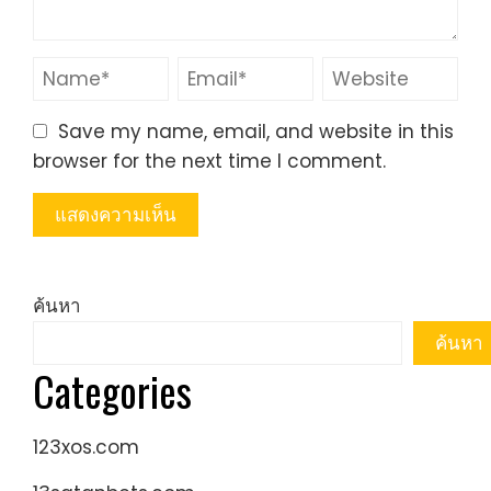
Save my name, email, and website in this
browser for the next time I comment.
ค้นหา
ค้นหา
Categories
123xos.com