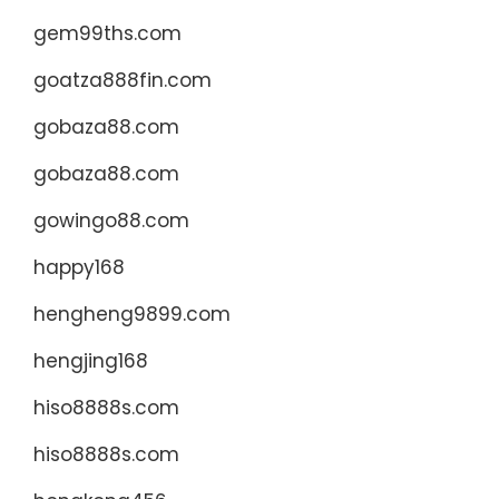
gem99ths.com
goatza888fin.com
gobaza88.com
gobaza88.com
gowingo88.com
happy168
hengheng9899.com
hengjing168
hiso8888s.com
hiso8888s.com