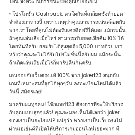
ไหน จังหวะในการชนะของคุณก็เยอะขึ้น
• โปรโมชั่น Cashback: คนใดกันที่เกลียดชังทำยอด
จำต้องมาทางนี้ เพราะเหตุว่าคุณสามารถเล่นสล็อตกับ
พวกเราโดยที่คุณไม่ต้องรับเครดิตฟรีได้เลย แม้กระนั้น
ถ้าคุณเล่นเสียเมื่อไหร่ สามารถรับยอดเสียคืน 10% ได้
โดยทันทีครับ ยอมรับได้สูงสุดถึง 5,000 บาทด้วย เรา
หวังว่าคุณจะไม่ได้รับโปรโมชั่นนี้ครับผม แม้กระนั้น
ถ้าเกิดเล่นเสียเมื่อไรก็มารับคืนกันครับ
เอนจอยกับเว็บตรงแท้ 100% จาก joker123 สนุกกับ
เกมที่เหมาะสมที่สุดได้ทุกๆวัน ลงทะเบียนใหม่ได้แล้ว
วันนี้ สมัครเลย!
มาครับผมทุกคน! โจ๊กเกอร์123 ต้องการที่จะให้บริการ
กับคุณแบบสุดๆแล้ว! คุณจะมองเห็นได้เลยว่า joker
ของเราเป็นอะไรแน่? แน่ๆว่า พวกเราเป็นเว็บตรงไม่
ผ่านเอเย่นต์ที่เปิดให้บริการเกมออนไลน์เยอะมาก มี