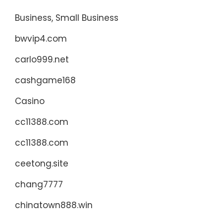
Business, Small Business
bwvip4.com
carlo999.net
cashgame168
Casino
cc11388.com
cc11388.com
ceetong.site
chang7777
chinatown888.win