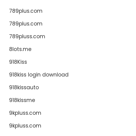
789plus.com
789plus.com
789pluss.com
8lots.me
918Kiss
918kiss login download
918kissauto
918kissme
9kpluss.com
9kpluss.com