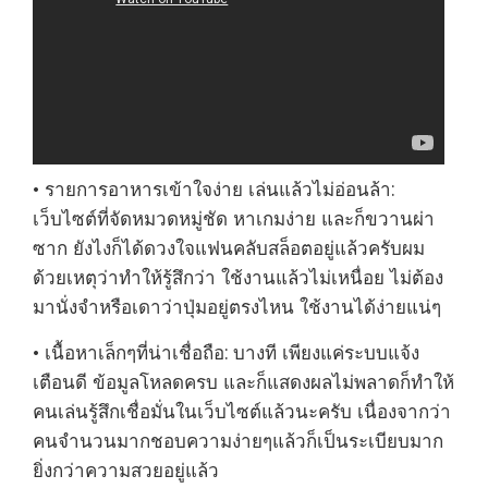
• รายการอาหารเข้าใจง่าย เล่นแล้วไม่อ่อนล้า:
เว็บไซต์ที่จัดหมวดหมู่ชัด หาเกมง่าย และก็ขวานผ่า
ซาก ยังไงก็ได้ดวงใจแฟนคลับสล็อตอยู่แล้วครับผม
ด้วยเหตุว่าทำให้รู้สึกว่า ใช้งานแล้วไม่เหนื่อย ไม่ต้อง
มานั่งจำหรือเดาว่าปุ่มอยู่ตรงไหน ใช้งานได้ง่ายแน่ๆ
• เนื้อหาเล็กๆที่น่าเชื่อถือ: บางที เพียงแค่ระบบแจ้ง
เตือนดี ข้อมูลโหลดครบ และก็แสดงผลไม่พลาดก็ทำให้
คนเล่นรู้สึกเชื่อมั่นในเว็บไซต์แล้วนะครับ เนื่องจากว่า
คนจำนวนมากชอบความง่ายๆแล้วก็เป็นระเบียบมาก
ยิ่งกว่าความสวยอยู่แล้ว