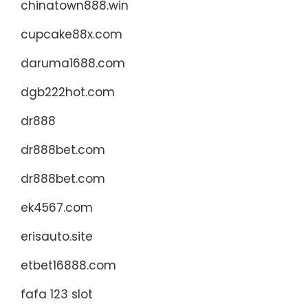
chinatown888.win
cupcake88x.com
daruma1688.com
dgb222hot.com
dr888
dr888bet.com
dr888bet.com
ek4567.com
erisauto.site
etbet16888.com
fafa 123 slot