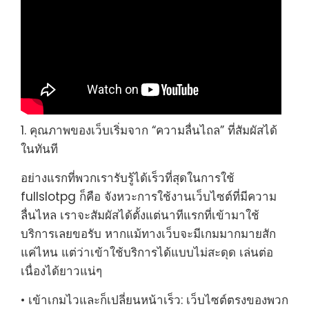
1. คุณภาพของเว็บเริ่มจาก “ความลื่นไถล” ที่สัมผัสได้
ในทันที
อย่างแรกที่พวกเรารับรู้ได้เร็วที่สุดในการใช้
fullslotpg ก็คือ จังหวะการใช้งานเว็บไซต์ที่มีความ
ลื่นไหล เราจะสัมผัสได้ตั้งแต่นาทีแรกที่เข้ามาใช้
บริการเลยขอรับ หากแม้ทางเว็บจะมีเกมมากมายสัก
แค่ไหน แต่ว่าเข้าใช้บริการได้แบบไม่สะดุด เล่นต่อ
เนื่องได้ยาวแน่ๆ
• เข้าเกมไวและก็เปลี่ยนหน้าเร็ว: เว็บไซต์ตรงของพวก