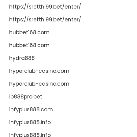
https://sretthi99.bet/enter/
https://sretthi99.bet/enter/
hubbet168.com
hubbet168.com
hydra888
hyperclub-casino.com
hyperclub-casino.com
ib888pro.bet
infyplus888.com
infyplus888.info
infyplus888.info