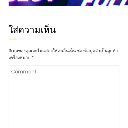
ใส่ความเห็น
อีเมลของคุณจะไม่แสดงให้คนอื่นเห็น
ช่องข้อมูลจำเป็นถูกทำ
เครื่องหมาย
*