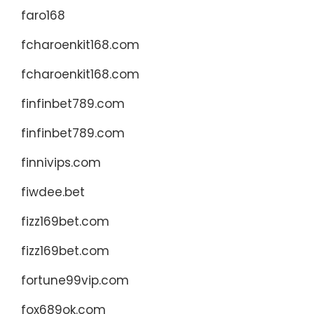
faro168
fcharoenkit168.com
fcharoenkit168.com
finfinbet789.com
finfinbet789.com
finnivips.com
fiwdee.bet
fizz169bet.com
fizz169bet.com
fortune99vip.com
fox689ok.com