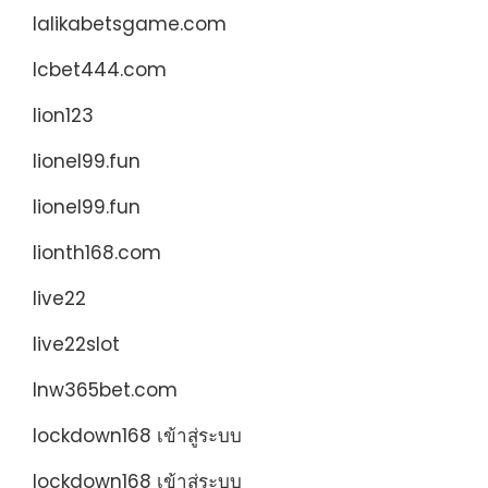
lalikabetsgame.com
lcbet444.com
lion123
lionel99.fun
lionel99.fun
lionth168.com
live22
live22slot
lnw365bet.com
lockdown168 เข้าสู่ระบบ
lockdown168 เข้าสู่ระบบ