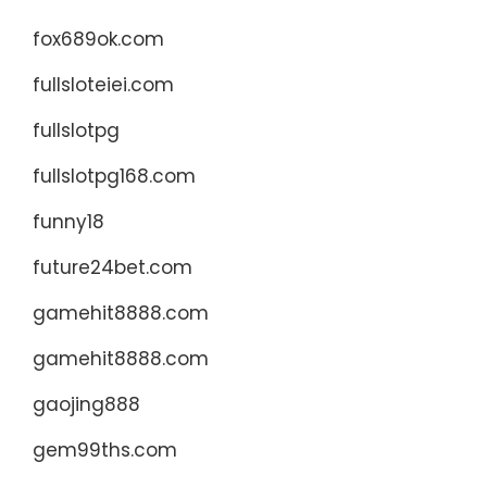
fox689ok.com
fullsloteiei.com
fullslotpg
fullslotpg168.com
funny18
future24bet.com
gamehit8888.com
gamehit8888.com
gaojing888
gem99ths.com