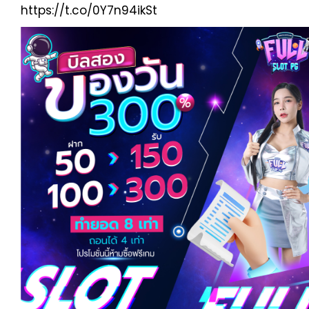
https://t.co/0Y7n94ikSt