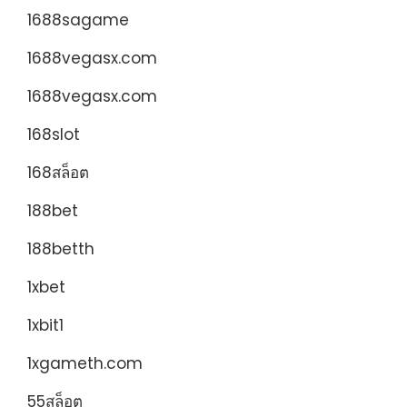
1688sagame
1688vegasx.com
1688vegasx.com
168slot
168สล็อต
188bet
188betth
1xbet
1xbit1
1xgameth.com
55สล็อต