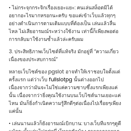
• ไม่กระจุกกระจิกเรื่องเยอะแยะ: คนเล่นสล็อตมิได้
อยากอะไรมากหรอกนะครับ ขอแค่เข้าเว็บแล้วทุกๆ
อย่างดำเนินการตามเดิมแบบที่ต้องเป็น เล่นแล้วลื่น
ไหล ไม่เสียอารมณ์ระหว่างใช้งาน เท่านี้ก็เพียงพอต่อ
การกลับมาใช้งานซ้ำแล้วล่ะครับผม
3. ประสิทธิภาพเว็บไซต์ที่แท้จริง มักอยู่ที่ “ความเกี่ยว
เนื่องของประสบการณ์”
หลายเว็บไซต์ของ pgslot อาจทำให้เราชอบใจตั้งแต่
ครั้งแรก แต่ว่าเว็บ
fullslotpg
นั้นต่างออกไป
เนื่องจากว่ามันจะไม่ใช่แค่ความซาบซึ้งแรกเพียงแค่
นั้น เนื่องจากว่ายิ่งคุณใช้งานบนเว็บไซต์นานเยอะแค่
ไหน มันก็ยิ่งกำเนิดความรู้สึกดีๆต่อเนื่องไปเรื่อยๆเพียง
แค่นั้น
• เล่นนานแล้วก็ยังอารมณ์เบิกบาน: บางเว็บทีแรกๆดูดี