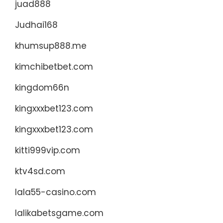
juad888
Judhai168
khumsup888.me
kimchibetbet.com
kingdom66n
kingxxxbet123.com
kingxxxbet123.com
kitti999vip.com
ktv4sd.com
lala55-casino.com
lalikabetsgame.com