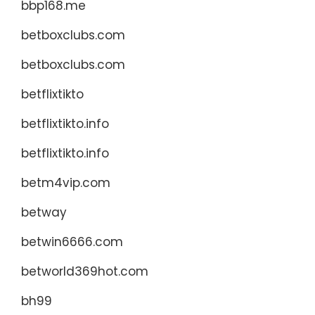
bbp168.me
betboxclubs.com
betboxclubs.com
betflixtikto
betflixtikto.info
betflixtikto.info
betm4vip.com
betway
betwin6666.com
betworld369hot.com
bh99