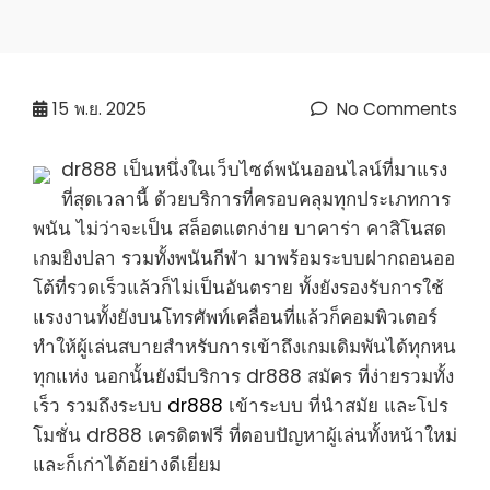
15
พ.ย. 2025
No Comments
dr888 เป็นหนึ่งในเว็บไซต์พนันออนไลน์ที่มาแรง
ที่สุดเวลานี้ ด้วยบริการที่ครอบคลุมทุกประเภทการ
พนัน ไม่ว่าจะเป็น สล็อตแตกง่าย บาคาร่า คาสิโนสด
เกมยิงปลา รวมทั้งพนันกีฬา มาพร้อมระบบฝากถอนออ
โต้ที่รวดเร็วแล้วก็ไม่เป็นอันตราย ทั้งยังรองรับการใช้
แรงงานทั้งยังบนโทรศัพท์เคลื่อนที่แล้วก็คอมพิวเตอร์
ทำให้ผู้เล่นสบายสำหรับการเข้าถึงเกมเดิมพันได้ทุกหน
ทุกแห่ง นอกนั้นยังมีบริการ dr888 สมัคร ที่ง่ายรวมทั้ง
เร็ว รวมถึงระบบ
dr888
เข้าระบบ ที่นำสมัย และโปร
โมชั่น dr888 เครดิตฟรี ที่ตอบปัญหาผู้เล่นทั้งหน้าใหม่
และก็เก่าได้อย่างดีเยี่ยม