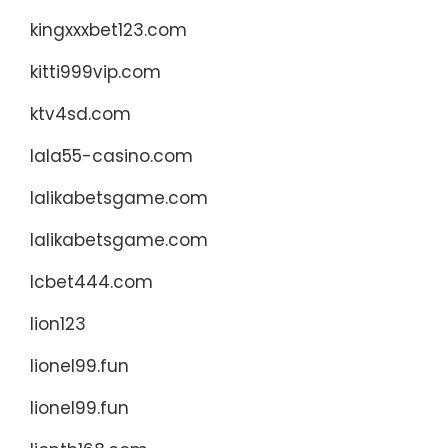
kingxxxbet123.com
kitti999vip.com
ktv4sd.com
lala55-casino.com
lalikabetsgame.com
lalikabetsgame.com
lcbet444.com
lion123
lionel99.fun
lionel99.fun