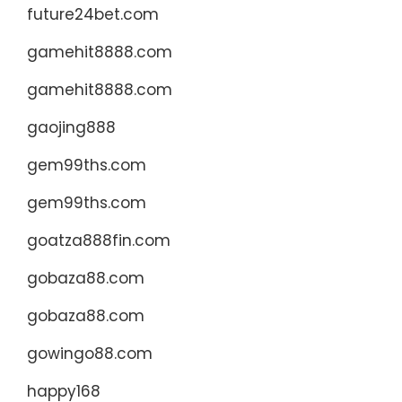
future24bet.com
gamehit8888.com
gamehit8888.com
gaojing888
gem99ths.com
gem99ths.com
goatza888fin.com
gobaza88.com
gobaza88.com
gowingo88.com
happy168