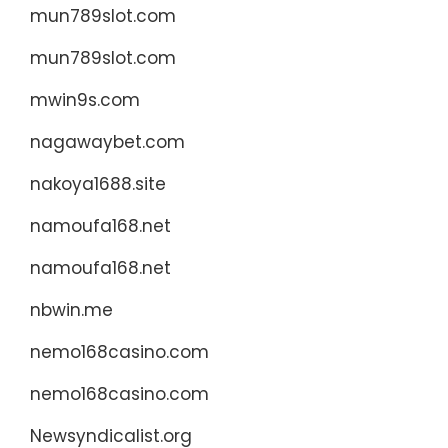
mun789slot.com
mun789slot.com
mwin9s.com
nagawaybet.com
nakoya1688.site
namoufa168.net
namoufa168.net
nbwin.me
nemo168casino.com
nemo168casino.com
Newsyndicalist.org