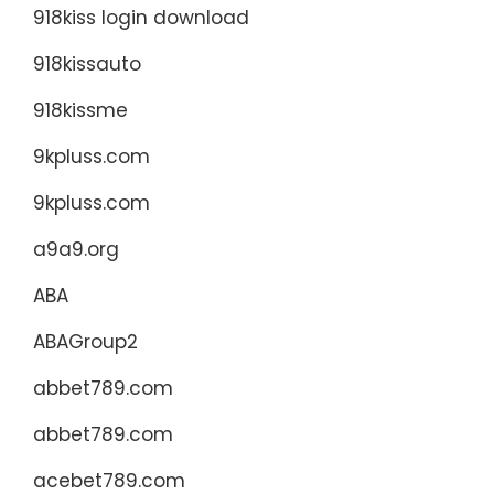
918kiss login download
918kissauto
918kissme
9kpluss.com
9kpluss.com
a9a9.org
ABA
ABAGroup2
abbet789.com
abbet789.com
acebet789.com