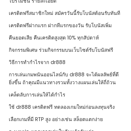
โปรโมชั่น รายละเอียด
เครดิตฟรีสมาชิกใหม่ สมัครวันนี้รับโบนัสต้อนรับทันที
เครดิตฟรีฝากแรก ฝากทีแรกของวัน รับโบนัสเพิ่ม
คืนยอดเสีย คืนเครดิตสูงสุด 10% ทุกสัปดาห์
กิจกรรมพิเศษ ร่วมกิจกรรมบนเว็บไซต์รับโบนัสฟรี
วิธีการทำกำไรจาก dr888
การเล่นเกมพนันออนไลน์กับ dr888 จะได้ผลลัพธ์ที่ดี
ยิ่งขึ้น ถ้าคุณมีแนวทางรวมทั้งวางแผนเล่นให้ถี่ถ้วน
เคล็ดลับการเล่นให้ได้กำไร
ใช้ dr888 เครดิตฟรี ทดลองเกมใหม่ก่อนลงทุนจริง
เลือกเกมที่มี RTP สูง อย่างเช่น สล็อตแตกง่าย