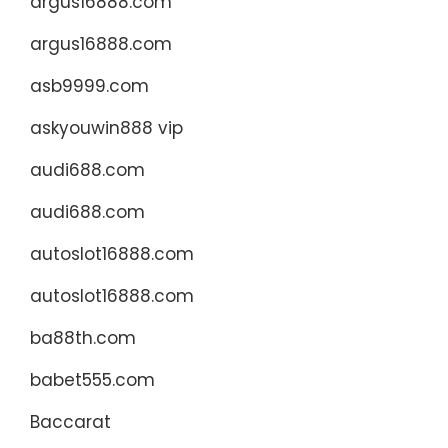
argus16888.com
argus16888.com
asb9999.com
askyouwin888 vip
audi688.com
audi688.com
autoslot16888.com
autoslot16888.com
ba88th.com
babet555.com
Baccarat