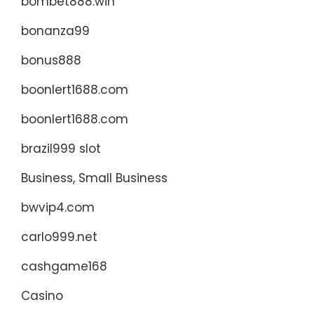
bombet888.win
bonanza99
bonus888
boonlert1688.com
boonlert1688.com
brazil999 slot
Business, Small Business
bwvip4.com
carlo999.net
cashgame168
Casino