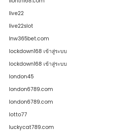
lionth168.com
live22
live22slot
lnw365bet.com
lockdown168 เข้าสู่ระบบ
lockdown168 เข้าสู่ระบบ
london45
london6789.com
london6789.com
lotto77
luckycat789.com