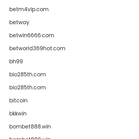
betm4vip.com
betway
betwin6666.com
betworld369hot.com
bh99
bio285th.com
bio285th.com
bitcoin
bkkwin
bombet888.win