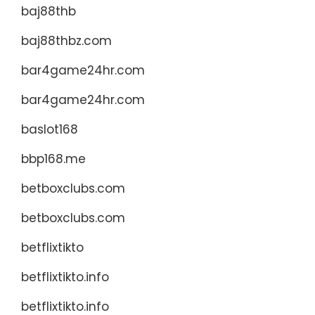
baj88thb
baj88thbz.com
bar4game24hr.com
bar4game24hr.com
baslot168
bbp168.me
betboxclubs.com
betboxclubs.com
betflixtikto
betflixtikto.info
betflixtikto.info